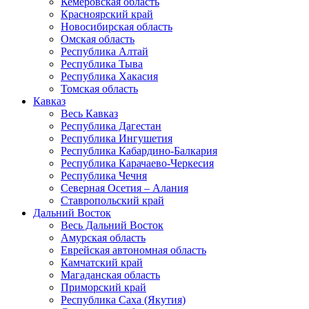
Кемеровская область
Красноярский край
Новосибирская область
Омская область
Республика Алтай
Республика Тыва
Республика Хакасия
Томская область
Кавказ
Весь Кавказ
Республика Дагестан
Республика Ингушетия
Республика Кабардино-Балкария
Республика Карачаево-Черкесия
Республика Чечня
Северная Осетия – Алания
Ставропольский край
Дальний Восток
Весь Дальний Восток
Амурская область
Еврейская автономная область
Камчатский край
Магаданская область
Приморский край
Республика Саха (Якутия)