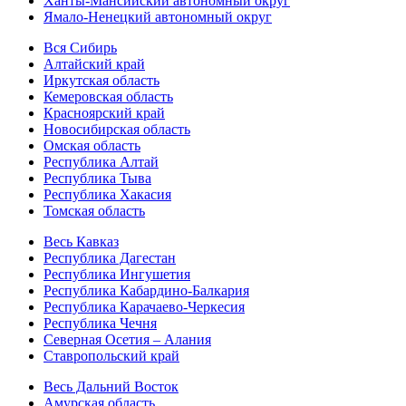
Ханты-Мансийский автономный округ
Ямало-Ненецкий автономный округ
Вся Сибирь
Алтайский край
Иркутская область
Кемеровская область
Красноярский край
Новосибирская область
Омская область
Республика Алтай
Республика Тыва
Республика Хакасия
Томская область
Весь Кавказ
Республика Дагестан
Республика Ингушетия
Республика Кабардино-Балкария
Республика Карачаево-Черкесия
Республика Чечня
Северная Осетия – Алания
Ставропольский край
Весь Дальний Восток
Амурская область