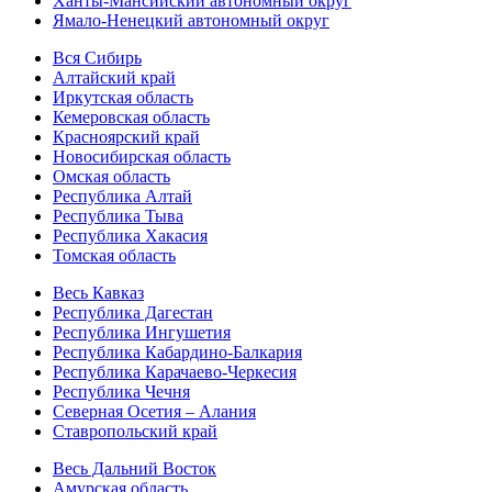
Ханты-Мансийский автономный округ
Ямало-Ненецкий автономный округ
Вся Сибирь
Алтайский край
Иркутская область
Кемеровская область
Красноярский край
Новосибирская область
Омская область
Республика Алтай
Республика Тыва
Республика Хакасия
Томская область
Весь Кавказ
Республика Дагестан
Республика Ингушетия
Республика Кабардино-Балкария
Республика Карачаево-Черкесия
Республика Чечня
Северная Осетия – Алания
Ставропольский край
Весь Дальний Восток
Амурская область