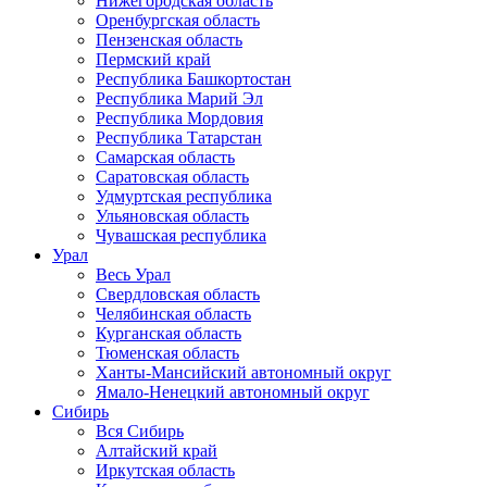
Нижегородская область
Оренбургская область
Пензенская область
Пермский край
Республика Башкортостан
Республика Марий Эл
Республика Мордовия
Республика Татарстан
Самарская область
Саратовская область
Удмуртская республика
Ульяновская область
Чувашская республика
Урал
Весь Урал
Свердловская область
Челябинская область
Курганская область
Тюменская область
Ханты-Мансийский автономный округ
Ямало-Ненецкий автономный округ
Сибирь
Вся Сибирь
Алтайский край
Иркутская область