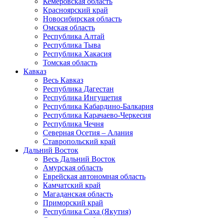
Кемеровская область
Красноярский край
Новосибирская область
Омская область
Республика Алтай
Республика Тыва
Республика Хакасия
Томская область
Кавказ
Весь Кавказ
Республика Дагестан
Республика Ингушетия
Республика Кабардино-Балкария
Республика Карачаево-Черкесия
Республика Чечня
Северная Осетия – Алания
Ставропольский край
Дальний Восток
Весь Дальний Восток
Амурская область
Еврейская автономная область
Камчатский край
Магаданская область
Приморский край
Республика Саха (Якутия)