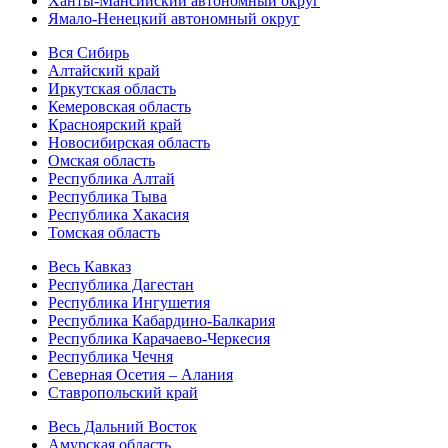
Ханты-Мансийский автономный округ
Ямало-Ненецкий автономный округ
Вся Сибирь
Алтайский край
Иркутская область
Кемеровская область
Красноярский край
Новосибирская область
Омская область
Республика Алтай
Республика Тыва
Республика Хакасия
Томская область
Весь Кавказ
Республика Дагестан
Республика Ингушетия
Республика Кабардино-Балкария
Республика Карачаево-Черкесия
Республика Чечня
Северная Осетия – Алания
Ставропольский край
Весь Дальний Восток
Амурская область