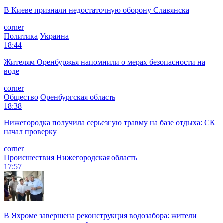
В Киеве признали недостаточную оборону Славянска
corner
Политика
Украина
18:44
Жителям Оренбуржья напомнили о мерах безопасности на
воде
corner
Общество
Оренбургская область
18:38
Нижегородка получила серьезную травму на базе отдыха: СК
начал проверку
corner
Происшествия
Нижегородская область
17:57
В Яхроме завершена реконструкция водозабора: жители