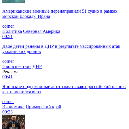
Американские военные перенаправили 51 судно в рамках
морской блокады Ирана
corner
Политика
Северная Америка
00:51
Двое детей ранены в ДНР в результате массированных атак
украинских дронов
corner
Происшествия
ДНР
Реклама
00:41
Японские подержанные авто захватывают российский рынок:
как изменился ввоз
corner
Экономика
Приморский край
00:23