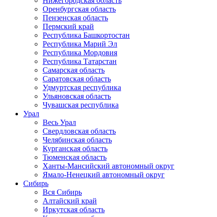
Нижегородская область
Оренбургская область
Пензенская область
Пермский край
Республика Башкортостан
Республика Марий Эл
Республика Мордовия
Республика Татарстан
Самарская область
Саратовская область
Удмуртская республика
Ульяновская область
Чувашская республика
Урал
Весь Урал
Свердловская область
Челябинская область
Курганская область
Тюменская область
Ханты-Мансийский автономный округ
Ямало-Ненецкий автономный округ
Сибирь
Вся Сибирь
Алтайский край
Иркутская область