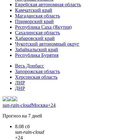
Еврейская автономная область
Камчатский край
Магаданская область
Приморский край
Республика Саха (Якутия)
Сахалинская область
Хабаровский край
Чукотский автономный округ
Забайкальский край
Республика Бурятия
Весь Донбасс
Запорожская область
Херсонская область
ЛНР
ДНР
sun-rain-cloud
Москва
+24
Прогноз на 7 дней
8.08 сб
sun-rain-cloud
+24