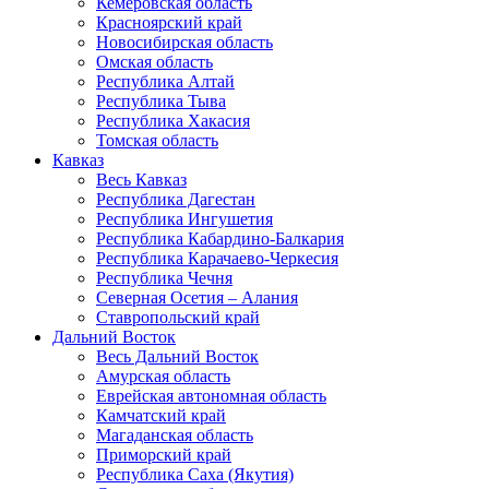
Кемеровская область
Красноярский край
Новосибирская область
Омская область
Республика Алтай
Республика Тыва
Республика Хакасия
Томская область
Кавказ
Весь Кавказ
Республика Дагестан
Республика Ингушетия
Республика Кабардино-Балкария
Республика Карачаево-Черкесия
Республика Чечня
Северная Осетия – Алания
Ставропольский край
Дальний Восток
Весь Дальний Восток
Амурская область
Еврейская автономная область
Камчатский край
Магаданская область
Приморский край
Республика Саха (Якутия)