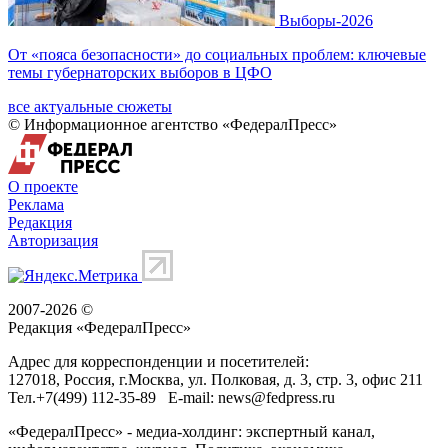
Выборы-2026
От «пояса безопасности» до социальных проблем: ключевые
темы губернаторских выборов в ЦФО
все актуальные сюжеты
© Информационное агентство «ФедералПресс»
О проекте
Реклама
Редакция
Авторизация
2007-2026 ©
Редакция «
ФедералПресс
»
Адрес для корреспонденции и посетителей:
127018
, Россия, г.
Москва
,
ул. Полковая, д. 3, стр. 3
, офис 211
Тел.
+7(499) 112-35-89
E-mail:
news@fedpress.ru
«ФедералПресс» - медиа-холдинг: экспертный канал,