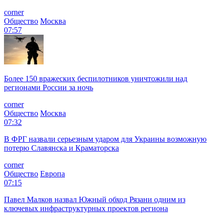
corner
Общество
Москва
07:57
Более 150 вражеских беспилотников уничтожили над
регионами России за ночь
corner
Общество
Москва
07:32
В ФРГ назвали серьезным ударом для Украины возможную
потерю Славянска и Краматорска
corner
Общество
Европа
07:15
Павел Малков назвал Южный обход Рязани одним из
ключевых инфраструктурных проектов региона