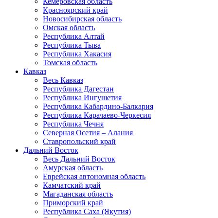
Кемеровская область
Красноярский край
Новосибирская область
Омская область
Республика Алтай
Республика Тыва
Республика Хакасия
Томская область
Кавказ
Весь Кавказ
Республика Дагестан
Республика Ингушетия
Республика Кабардино-Балкария
Республика Карачаево-Черкесия
Республика Чечня
Северная Осетия – Алания
Ставропольский край
Дальний Восток
Весь Дальний Восток
Амурская область
Еврейская автономная область
Камчатский край
Магаданская область
Приморский край
Республика Саха (Якутия)