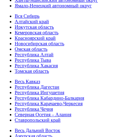
Ханты-Мансийский автономный округ
Ямало-Ненецкий автономный округ
Вся Сибирь
Алтайский край
Иркутская область
Кемеровская область
Красноярский край
Новосибирская область
Омская область
Республика Алтай
Республика Тыва
Республика Хакасия
Томская область
Весь Кавказ
Республика Дагестан
Республика Ингушетия
Республика Кабардино-Балкария
Республика Карачаево-Черкесия
Республика Чечня
Северная Осетия – Алания
Ставропольский край
Весь Дальний Восток
Амурская область