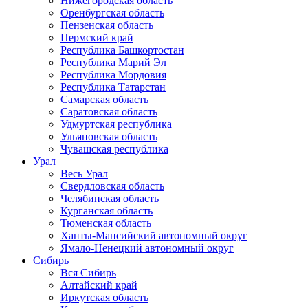
Нижегородская область
Оренбургская область
Пензенская область
Пермский край
Республика Башкортостан
Республика Марий Эл
Республика Мордовия
Республика Татарстан
Самарская область
Саратовская область
Удмуртская республика
Ульяновская область
Чувашская республика
Урал
Весь Урал
Свердловская область
Челябинская область
Курганская область
Тюменская область
Ханты-Мансийский автономный округ
Ямало-Ненецкий автономный округ
Сибирь
Вся Сибирь
Алтайский край
Иркутская область