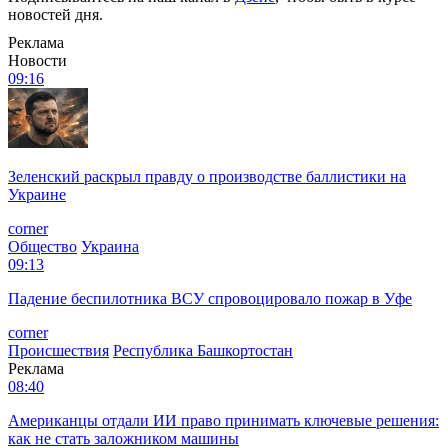
новостей дня.
Реклама
Новости
09:16
Зеленский раскрыл правду о производстве баллистики на
Украине
corner
Общество
Украина
09:13
Падение беспилотника ВСУ спровоцировало пожар в Уфе
corner
Происшествия
Республика Башкортостан
Реклама
08:40
Американцы отдали ИИ право принимать ключевые решения:
как не стать заложником машины