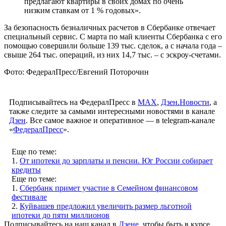
предлагают квартиры в своих домах по очень
низким ставкам от 1 % годовых».
За безопасность безналичных расчетов в Сбербанке отвечает
специальный сервис. С марта по май клиенты Сбербанка с его
помощью совершили больше 139 тыс. сделок, а с начала года –
свыше 264 тыс. операций, из них 14,7 тыс. – с эскроу-счетами.
Фото: ФедералПресс/Евгений Поторочин
Подписывайтесь на ФедералПресс в
МАХ
,
Дзен.Новости
, а
также следите за самыми интересными новостями в канале
Дзен
. Все самое важное и оперативное — в telegram-канале
«
ФедералПресс
».
Еще по теме:
1.
От ипотеки до зарплаты и пенсии. Юг России собирает
кредиты
Еще по теме:
1.
Сбербанк примет участие в Семейном финансовом
фестивале
2.
Куйвашев предложил увеличить размер льготной
ипотеки до пяти миллионов
Подписывайтесь на наш канал в
Дзене
, чтобы быть в курсе