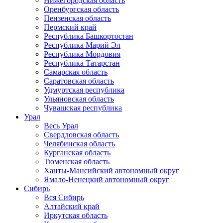
Нижегородская область
Оренбургская область
Пензенская область
Пермский край
Республика Башкортостан
Республика Марий Эл
Республика Мордовия
Республика Татарстан
Самарская область
Саратовская область
Удмуртская республика
Ульяновская область
Чувашская республика
Урал
Весь Урал
Свердловская область
Челябинская область
Курганская область
Тюменская область
Ханты-Мансийский автономный округ
Ямало-Ненецкий автономный округ
Сибирь
Вся Сибирь
Алтайский край
Иркутская область