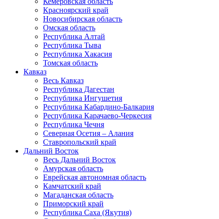
Кемеровская область
Красноярский край
Новосибирская область
Омская область
Республика Алтай
Республика Тыва
Республика Хакасия
Томская область
Кавказ
Весь Кавказ
Республика Дагестан
Республика Ингушетия
Республика Кабардино-Балкария
Республика Карачаево-Черкесия
Республика Чечня
Северная Осетия – Алания
Ставропольский край
Дальний Восток
Весь Дальний Восток
Амурская область
Еврейская автономная область
Камчатский край
Магаданская область
Приморский край
Республика Саха (Якутия)