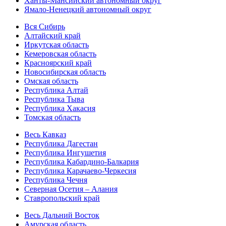
Ханты-Мансийский автономный округ
Ямало-Ненецкий автономный округ
Вся Сибирь
Алтайский край
Иркутская область
Кемеровская область
Красноярский край
Новосибирская область
Омская область
Республика Алтай
Республика Тыва
Республика Хакасия
Томская область
Весь Кавказ
Республика Дагестан
Республика Ингушетия
Республика Кабардино-Балкария
Республика Карачаево-Черкесия
Республика Чечня
Северная Осетия – Алания
Ставропольский край
Весь Дальний Восток
Амурская область