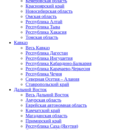
Кемеровская область
Красноярский край
Новосибирская область
Омская область
Республика Алтай
Республика Тыва
Республика Хакасия
Томская область
Кавказ
Весь Кавказ
Республика Дагестан
Республика Ингушетия
Республика Кабардино-Балкария
Республика Карачаево-Черкесия
Республика Чечня
Северная Осетия – Алания
Ставропольский край
Дальний Восток
Весь Дальний Восток
Амурская область
Еврейская автономная область
Камчатский край
Магаданская область
Приморский край
Республика Саха (Якутия)