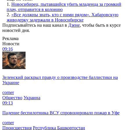
1.
Новосибирец, пытавшийся убить младенца за громкий
плач, отправится в колонию
2.
«Все должны знать, кто с ними рядом». Хабаровскую
живодерку задержали в Новосибирске
Подписывайтесь на наш канал в
Дзене
, чтобы быть в курсе
новостей дня.
Реклама
Новости
09:16
Зеленский раскрыл правду о производстве баллистики на
Украине
corner
Общество
Украина
09:13
Падение беспилотника ВСУ спровоцировало пожар в Уфе
corner
Происшествия
Республика Башкортостан