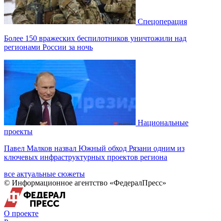
Спецоперация
Более 150 вражеских беспилотников уничтожили над
регионами России за ночь
Национальные
проекты
Павел Малков назвал Южный обход Рязани одним из
ключевых инфраструктурных проектов региона
все актуальные сюжеты
© Информационное агентство «ФедералПресс»
О проекте