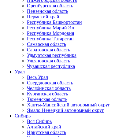
Нижегородская область
Оренбургская область
Пензенская область
Пермский край
Республика Башкортостан
Республика Марий Эл
Республика Мордовия
Республика Татарстан
Самарская область
Саратовская область
Удмуртская республика
Ульяновская область
Чувашская республика
Урал
Весь Урал
Свердловская область
Челябинская область
Курганская область
Тюменская область
Ханты-Мансийский автономный округ
Ямало-Ненецкий автономный округ
Сибирь
Вся Сибирь
Алтайский край
Иркутская область