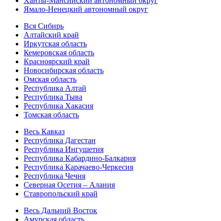
Ханты-Мансийский автономный округ
Ямало-Ненецкий автономный округ
Вся Сибирь
Алтайский край
Иркутская область
Кемеровская область
Красноярский край
Новосибирская область
Омская область
Республика Алтай
Республика Тыва
Республика Хакасия
Томская область
Весь Кавказ
Республика Дагестан
Республика Ингушетия
Республика Кабардино-Балкария
Республика Карачаево-Черкесия
Республика Чечня
Северная Осетия – Алания
Ставропольский край
Весь Дальний Восток
Амурская область