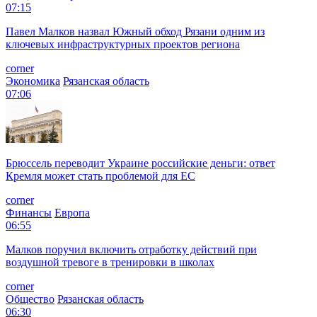
07:15
Павел Малков назвал Южный обход Рязани одним из
ключевых инфраструктурных проектов региона
corner
Экономика
Рязанская область
07:06
Брюссель переводит Украине российские деньги: ответ
Кремля может стать проблемой для EC
corner
Финансы
Европа
06:55
Малков поручил включить отработку действий при
воздушной тревоге в тренировки в школах
corner
Общество
Рязанская область
06:30