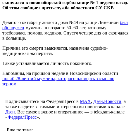
скончался в новосибирской горбольнице № 1 неделю назад.
Об этом сообщает пресс-служба областного СУ СКР.
Девятого октября у жилого дома №49 на улице Линейной
был
обнаружен
мужчина в возрасте 50–60 лет, которому
требовалась помощь медиков. Спустя четыре дня он скончался
в больнице.
Причина его смерти выясняется, назначена судебно-
медицинская экспертиза.
Также устанавливается личность покойного.
Напомним, на прошлой неделе в Новосибирской области
погиб 28-летний мужчина, которого насмерть засыпало
зерном
.
Подписывайтесь на ФедералПресс в
МАХ
,
Дзен.Новости
, а
также следите за самыми интересными новостями в канале
Дзен
. Все самое важное и оперативное — в telegram-канале
«
ФедералПресс
».
Еще по теме: