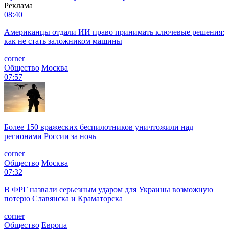
Реклама
08:40
Американцы отдали ИИ право принимать ключевые решения:
как не стать заложником машины
corner
Общество
Москва
07:57
Более 150 вражеских беспилотников уничтожили над
регионами России за ночь
corner
Общество
Москва
07:32
В ФРГ назвали серьезным ударом для Украины возможную
потерю Славянска и Краматорска
corner
Общество
Европа