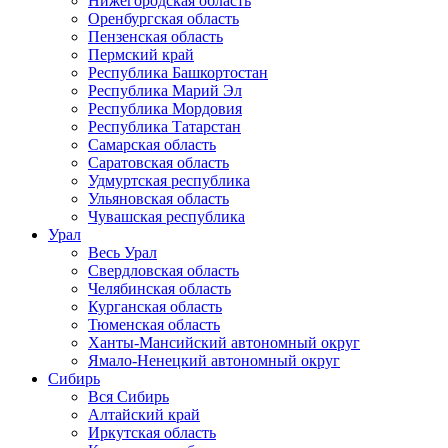
Нижегородская область
Оренбургская область
Пензенская область
Пермский край
Республика Башкортостан
Республика Марий Эл
Республика Мордовия
Республика Татарстан
Самарская область
Саратовская область
Удмуртская республика
Ульяновская область
Чувашская республика
Урал
Весь Урал
Свердловская область
Челябинская область
Курганская область
Тюменская область
Ханты-Мансийский автономный округ
Ямало-Ненецкий автономный округ
Сибирь
Вся Сибирь
Алтайский край
Иркутская область