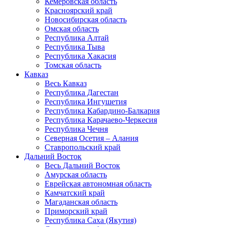
Кемеровская область
Красноярский край
Новосибирская область
Омская область
Республика Алтай
Республика Тыва
Республика Хакасия
Томская область
Кавказ
Весь Кавказ
Республика Дагестан
Республика Ингушетия
Республика Кабардино-Балкария
Республика Карачаево-Черкесия
Республика Чечня
Северная Осетия – Алания
Ставропольский край
Дальний Восток
Весь Дальний Восток
Амурская область
Еврейская автономная область
Камчатский край
Магаданская область
Приморский край
Республика Саха (Якутия)