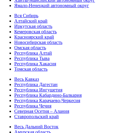
Ханты-Мансийский автономный округ
Ямало-Ненецкий автономный округ
Вся Сибирь
Алтайский край
Иркутская область
Кемеровская область
Красноярский край
Новосибирская область
Омская область
Республика Алтай
Республика Тыва
Республика Хакасия
Томская область
Весь Кавказ
Республика Дагестан
Республика Ингушетия
Республика Кабардино-Балкария
Республика Карачаево-Черкесия
Республика Чечня
Северная Осетия – Алания
Ставропольский край
Весь Дальний Восток
Амурская область