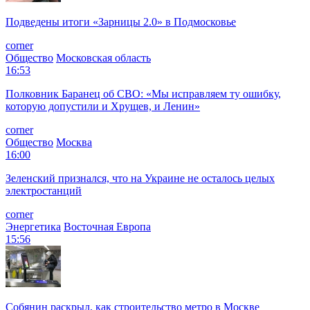
Подведены итоги «Зарницы 2.0» в Подмосковье
corner
Общество
Московская область
16:53
Полковник Баранец об СВО: «Мы исправляем ту ошибку,
которую допустили и Хрущев, и Ленин»
corner
Общество
Москва
16:00
Зеленский признался, что на Украине не осталось целых
электростанций
corner
Энергетика
Восточная Европа
15:56
Собянин раскрыл, как строительство метро в Москве