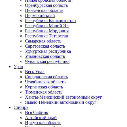
Нижегородская область
Оренбургская область
Пензенская область
Пермский край
Республика Башкортостан
Республика Марий Эл
Республика Мордовия
Республика Татарстан
Самарская область
Саратовская область
Удмуртская республика
Ульяновская область
Чувашская республика
Урал
Весь Урал
Свердловская область
Челябинская область
Курганская область
Тюменская область
Ханты-Мансийский автономный округ
Ямало-Ненецкий автономный округ
Сибирь
Вся Сибирь
Алтайский край
Иркутская область