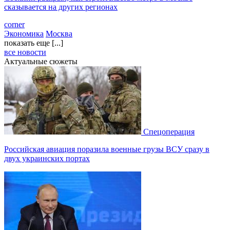
сказывается на других регионах
corner
Экономика
Москва
показать еще [...]
все новости
Актуальные сюжеты
Спецоперация
Российская авиация поразила военные грузы ВСУ сразу в
двух украинских портах