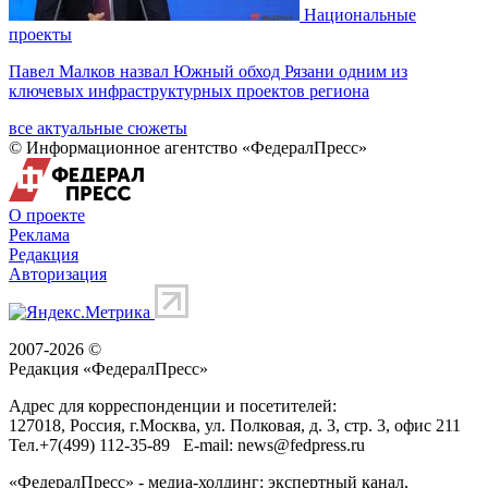
Национальные
проекты
Павел Малков назвал Южный обход Рязани одним из
ключевых инфраструктурных проектов региона
все актуальные сюжеты
© Информационное агентство «ФедералПресс»
О проекте
Реклама
Редакция
Авторизация
2007-2026 ©
Редакция «
ФедералПресс
»
Адрес для корреспонденции и посетителей:
127018
, Россия, г.
Москва
,
ул. Полковая, д. 3, стр. 3
, офис 211
Тел.
+7(499) 112-35-89
E-mail:
news@fedpress.ru
«ФедералПресс» - медиа-холдинг: экспертный канал,