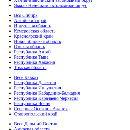
Ханты-Мансийский автономный округ
Ямало-Ненецкий автономный округ
Вся Сибирь
Алтайский край
Иркутская область
Кемеровская область
Красноярский край
Новосибирская область
Омская область
Республика Алтай
Республика Тыва
Республика Хакасия
Томская область
Весь Кавказ
Республика Дагестан
Республика Ингушетия
Республика Кабардино-Балкария
Республика Карачаево-Черкесия
Республика Чечня
Северная Осетия – Алания
Ставропольский край
Весь Дальний Восток
Амурская область