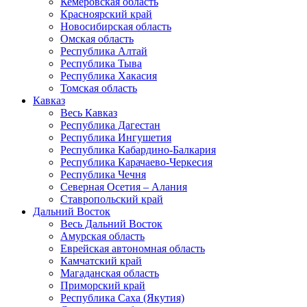
Кемеровская область
Красноярский край
Новосибирская область
Омская область
Республика Алтай
Республика Тыва
Республика Хакасия
Томская область
Кавказ
Весь Кавказ
Республика Дагестан
Республика Ингушетия
Республика Кабардино-Балкария
Республика Карачаево-Черкесия
Республика Чечня
Северная Осетия – Алания
Ставропольский край
Дальний Восток
Весь Дальний Восток
Амурская область
Еврейская автономная область
Камчатский край
Магаданская область
Приморский край
Республика Саха (Якутия)