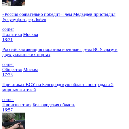
«Россия обязательно победит»: чем Медведев пристыдил
Урсулу фон дер Ляйен
corner
Политика
Москва
18:21
Российская авиация поразила военные грузы ВСУ сразу в
двух украинских портах
corner
Общество
Москва
17:23
При атаках ВСУ на Белгородскую область пострадали 5
мирных жителей
corner
Происшествия
Белгородская область
16:57