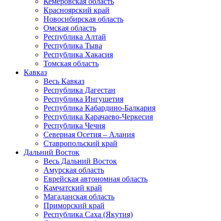
Кемеровская область
Красноярский край
Новосибирская область
Омская область
Республика Алтай
Республика Тыва
Республика Хакасия
Томская область
Кавказ
Весь Кавказ
Республика Дагестан
Республика Ингушетия
Республика Кабардино-Балкария
Республика Карачаево-Черкесия
Республика Чечня
Северная Осетия – Алания
Ставропольский край
Дальний Восток
Весь Дальний Восток
Амурская область
Еврейская автономная область
Камчатский край
Магаданская область
Приморский край
Республика Саха (Якутия)