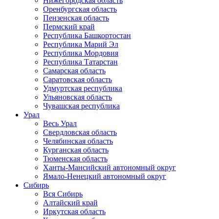
Нижегородская область
Оренбургская область
Пензенская область
Пермский край
Республика Башкортостан
Республика Марий Эл
Республика Мордовия
Республика Татарстан
Самарская область
Саратовская область
Удмуртская республика
Ульяновская область
Чувашская республика
Урал
Весь Урал
Свердловская область
Челябинская область
Курганская область
Тюменская область
Ханты-Мансийский автономный округ
Ямало-Ненецкий автономный округ
Сибирь
Вся Сибирь
Алтайский край
Иркутская область