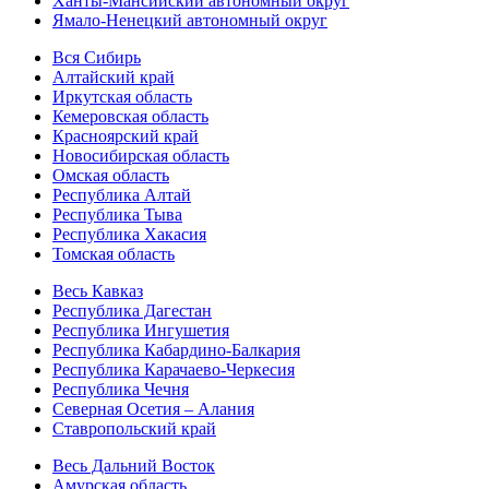
Ханты-Мансийский автономный округ
Ямало-Ненецкий автономный округ
Вся Сибирь
Алтайский край
Иркутская область
Кемеровская область
Красноярский край
Новосибирская область
Омская область
Республика Алтай
Республика Тыва
Республика Хакасия
Томская область
Весь Кавказ
Республика Дагестан
Республика Ингушетия
Республика Кабардино-Балкария
Республика Карачаево-Черкесия
Республика Чечня
Северная Осетия – Алания
Ставропольский край
Весь Дальний Восток
Амурская область