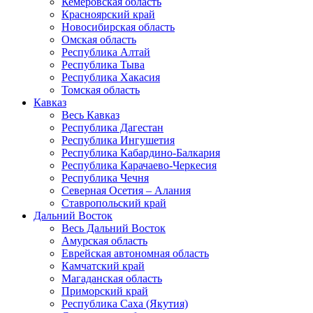
Кемеровская область
Красноярский край
Новосибирская область
Омская область
Республика Алтай
Республика Тыва
Республика Хакасия
Томская область
Кавказ
Весь Кавказ
Республика Дагестан
Республика Ингушетия
Республика Кабардино-Балкария
Республика Карачаево-Черкесия
Республика Чечня
Северная Осетия – Алания
Ставропольский край
Дальний Восток
Весь Дальний Восток
Амурская область
Еврейская автономная область
Камчатский край
Магаданская область
Приморский край
Республика Саха (Якутия)