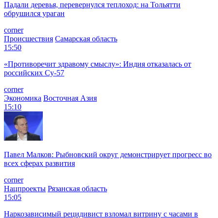
Падали деревья, перевернулся теплоход: на Тольятти
обрушился ураган
corner
Происшествия
Самарская область
15:50
«Противоречит здравому смыслу»: Индия отказалась от
российских Су-57
corner
Экономика
Восточная Азия
15:10
Павел Малков: Рыбновский округ демонстрирует прогресс во
всех сферах развития
corner
Нацпроекты
Рязанская область
15:05
Наркозависимый рецидивист взломал витрину с часами в