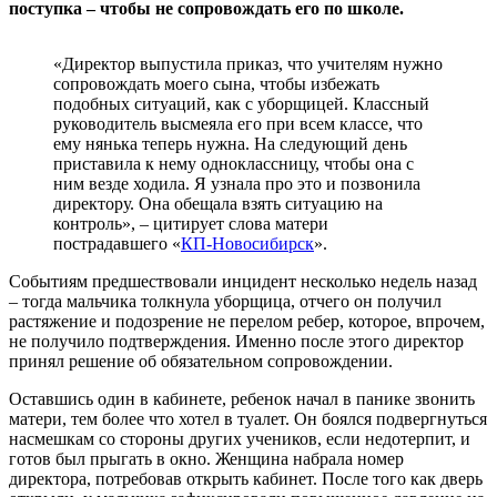
поступка – чтобы не сопровождать его по школе.
«Директор выпустила приказ, что учителям нужно
сопровождать моего сына, чтобы избежать
подобных ситуаций, как с уборщицей. Классный
руководитель высмеяла его при всем классе, что
ему нянька теперь нужна. На следующий день
приставила к нему одноклассницу, чтобы она с
ним везде ходила. Я узнала про это и позвонила
директору. Она обещала взять ситуацию на
контроль», – цитирует слова матери
пострадавшего «
КП-Новосибирск
».
Событиям предшествовали инцидент несколько недель назад
– тогда мальчика толкнула уборщица, отчего он получил
растяжение и подозрение не перелом ребер, которое, впрочем,
не получило подтверждения. Именно после этого директор
принял решение об обязательном сопровождении.
Оставшись один в кабинете, ребенок начал в панике звонить
матери, тем более что хотел в туалет. Он боялся подвергнуться
насмешкам со стороны других учеников, если недотерпит, и
готов был прыгать в окно. Женщина набрала номер
директора, потребовав открыть кабинет. После того как дверь