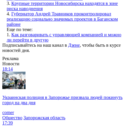
3.
Крупные территории Новосибирска находятся в зоне
риска наводнения
4.
Губернатор Андрей Травников проконтролировал
реализацию социально значимых проектов в Баганском
районе
Еще по теме:
1.
Как разговаривать с управляющей компанией и можно
ли перейти в другую
Подписывайтесь на наш канал в
Дзене
, чтобы быть в курсе
новостей дня.
Реклама
Новости
18:14
Украинская полиция в Запорожье призвала людей покинуть
город на два дня
corner
Общество
Запорожская область
17:39