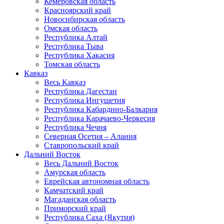
Кемеровская область
Красноярский край
Новосибирская область
Омская область
Республика Алтай
Республика Тыва
Республика Хакасия
Томская область
Кавказ
Весь Кавказ
Республика Дагестан
Республика Ингушетия
Республика Кабардино-Балкария
Республика Карачаево-Черкесия
Республика Чечня
Северная Осетия – Алания
Ставропольский край
Дальний Восток
Весь Дальний Восток
Амурская область
Еврейская автономная область
Камчатский край
Магаданская область
Приморский край
Республика Саха (Якутия)