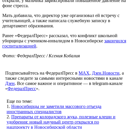
открыли, у мальчика зафиксировали повышенное давление на
фоне стресса.
Мать добавила, что директор уже организовал ей встречу с
учительницей, а также написала служебную записку в
департамент образования.
Ранее «ФедералПресс» рассказал, что конфликт школьной
уборщицы с учеником-инвалидом в Новосибирске
закончился
госпитализацией
.
Фото: ФедералПресс / Ксения Кобалия
Подписывайтесь на ФедералПресс в
МАХ
,
Дзен.Новости
, а
также следите за самыми интересными новостями в канале
Дзен
. Все самое важное и оперативное — в telegram-канале
«
ФедералПресс
».
Еще по теме:
1.
Новосибирцы не заметили массового отъезда
иностранных специалистов
2.
Препараты от колорадского жука, полезные клещи и
удобрения: новый научный центр открылся по
нацпроекту в Новосибирской области