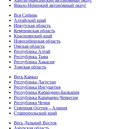
Ханты-Мансийский автономный округ
Ямало-Ненецкий автономный округ
Вся Сибирь
Алтайский край
Иркутская область
Кемеровская область
Красноярский край
Новосибирская область
Омская область
Республика Алтай
Республика Тыва
Республика Хакасия
Томская область
Весь Кавказ
Республика Дагестан
Республика Ингушетия
Республика Кабардино-Балкария
Республика Карачаево-Черкесия
Республика Чечня
Северная Осетия – Алания
Ставропольский край
Весь Дальний Восток
Амурская область