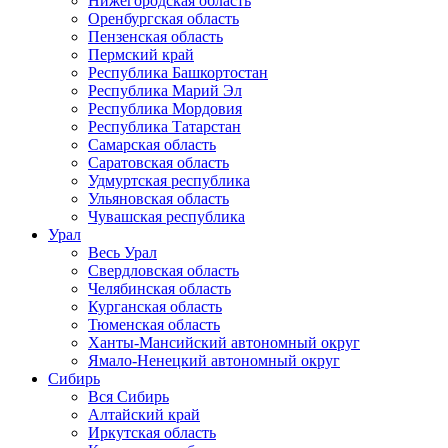
Нижегородская область
Оренбургская область
Пензенская область
Пермский край
Республика Башкортостан
Республика Марий Эл
Республика Мордовия
Республика Татарстан
Самарская область
Саратовская область
Удмуртская республика
Ульяновская область
Чувашская республика
Урал
Весь Урал
Свердловская область
Челябинская область
Курганская область
Тюменская область
Ханты-Мансийский автономный округ
Ямало-Ненецкий автономный округ
Сибирь
Вся Сибирь
Алтайский край
Иркутская область