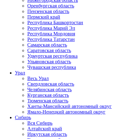
Нижегородская область
Оренбургская область
Пензенская область
Пермский край
Республика Башкортостан
Республика Марий Эл
Республика Мордовия
Республика Татарстан
Самарская область
Саратовская область
Удмуртская республика
Ульяновская область
Чувашская республика
Урал
Весь Урал
Свердловская область
Челябинская область
Курганская область
Тюменская область
Ханты-Мансийский автономный округ
Ямало-Ненецкий автономный округ
Сибирь
Вся Сибирь
Алтайский край
Иркутская область