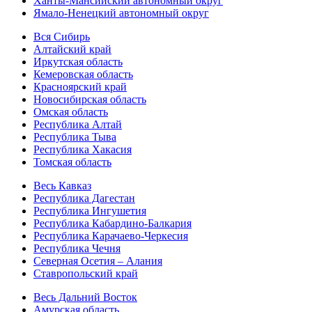
Ханты-Мансийский автономный округ
Ямало-Ненецкий автономный округ
Вся Сибирь
Алтайский край
Иркутская область
Кемеровская область
Красноярский край
Новосибирская область
Омская область
Республика Алтай
Республика Тыва
Республика Хакасия
Томская область
Весь Кавказ
Республика Дагестан
Республика Ингушетия
Республика Кабардино-Балкария
Республика Карачаево-Черкесия
Республика Чечня
Северная Осетия – Алания
Ставропольский край
Весь Дальний Восток
Амурская область