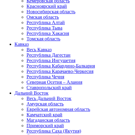
Кемеровская область
Красноярский край
Новосибирская область
Омская область
Республика Алтай
Республика Тыва
Республика Хакасия
Томская область
Кавказ
Весь Кавказ
Республика Дагестан
Республика Ингушетия
Республика Кабардино-Балкария
Республика Карачаево-Черкесия
Республика Чечня
Северная Осетия – Алания
Ставропольский край
Дальний Восток
Весь Дальний Восток
Амурская область
Еврейская автономная область
Камчатский край
Магаданская область
Приморский край
Республика Саха (Якутия)