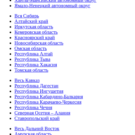
Ханты-Мансийский автономный округ
Ямало-Ненецкий автономный округ
Вся Сибирь
Алтайский край
Иркутская область
Кемеровская область
Красноярский край
Новосибирская область
Омская область
Республика Алтай
Республика Тыва
Республика Хакасия
Томская область
Весь Кавказ
Республика Дагестан
Республика Ингушетия
Республика Кабардино-Балкария
Республика Карачаево-Черкесия
Республика Чечня
Северная Осетия – Алания
Ставропольский край
Весь Дальний Восток
Амурская область