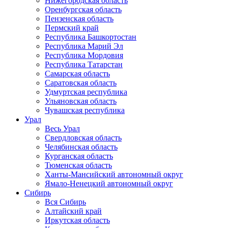
Нижегородская область
Оренбургская область
Пензенская область
Пермский край
Республика Башкортостан
Республика Марий Эл
Республика Мордовия
Республика Татарстан
Самарская область
Саратовская область
Удмуртская республика
Ульяновская область
Чувашская республика
Урал
Весь Урал
Свердловская область
Челябинская область
Курганская область
Тюменская область
Ханты-Мансийский автономный округ
Ямало-Ненецкий автономный округ
Сибирь
Вся Сибирь
Алтайский край
Иркутская область