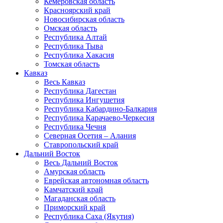
Кемеровская область
Красноярский край
Новосибирская область
Омская область
Республика Алтай
Республика Тыва
Республика Хакасия
Томская область
Кавказ
Весь Кавказ
Республика Дагестан
Республика Ингушетия
Республика Кабардино-Балкария
Республика Карачаево-Черкесия
Республика Чечня
Северная Осетия – Алания
Ставропольский край
Дальний Восток
Весь Дальний Восток
Амурская область
Еврейская автономная область
Камчатский край
Магаданская область
Приморский край
Республика Саха (Якутия)