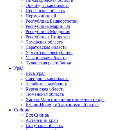
Нижегородская область
Оренбургская область
Пензенская область
Пермский край
Республика Башкортостан
Республика Марий Эл
Республика Мордовия
Республика Татарстан
Самарская область
Саратовская область
Удмуртская республика
Ульяновская область
Чувашская республика
Урал
Весь Урал
Свердловская область
Челябинская область
Курганская область
Тюменская область
Ханты-Мансийский автономный округ
Ямало-Ненецкий автономный округ
Сибирь
Вся Сибирь
Алтайский край
Иркутская область