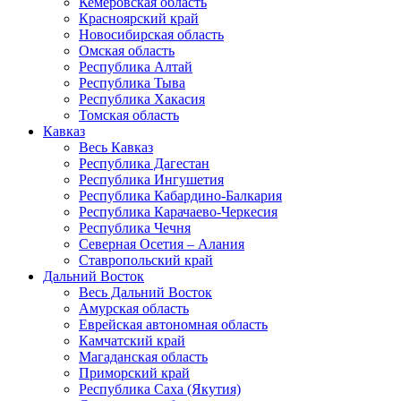
Кемеровская область
Красноярский край
Новосибирская область
Омская область
Республика Алтай
Республика Тыва
Республика Хакасия
Томская область
Кавказ
Весь Кавказ
Республика Дагестан
Республика Ингушетия
Республика Кабардино-Балкария
Республика Карачаево-Черкесия
Республика Чечня
Северная Осетия – Алания
Ставропольский край
Дальний Восток
Весь Дальний Восток
Амурская область
Еврейская автономная область
Камчатский край
Магаданская область
Приморский край
Республика Саха (Якутия)