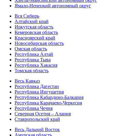
Ханты-Мансийский автономный округ
Ямало-Ненецкий автономный округ
Вся Сибирь
Алтайский край
Иркутская область
Кемеровская область
Красноярский край
Новосибирская область
Омская область
Республика Алтай
Республика Тыва
Республика Хакасия
Томская область
Весь Кавказ
Республика Дагестан
Республика Ингушетия
Республика Кабардино-Балкария
Республика Карачаево-Черкесия
Республика Чечня
Северная Осетия – Алания
Ставропольский край
Весь Дальний Восток
Амурская область