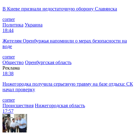
В Киеве признали недостаточную оборону Славянска
corner
Политика
Украина
18:44
Жителям Оренбуржья напомнили о мерах безопасности на
воде
corner
Общество
Оренбургская область
Реклама
18:38
Нижегородка получила серьезную травму на базе отдыха: СК
начал проверку
corner
Происшествия
Нижегородская область
17:57