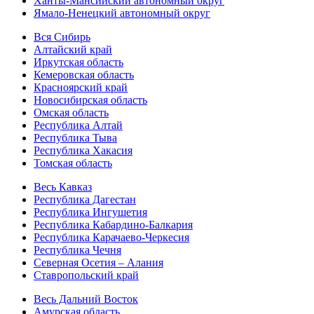
Ханты-Мансийский автономный округ
Ямало-Ненецкий автономный округ
Вся Сибирь
Алтайский край
Иркутская область
Кемеровская область
Красноярский край
Новосибирская область
Омская область
Республика Алтай
Республика Тыва
Республика Хакасия
Томская область
Весь Кавказ
Республика Дагестан
Республика Ингушетия
Республика Кабардино-Балкария
Республика Карачаево-Черкесия
Республика Чечня
Северная Осетия – Алания
Ставропольский край
Весь Дальний Восток
Амурская область