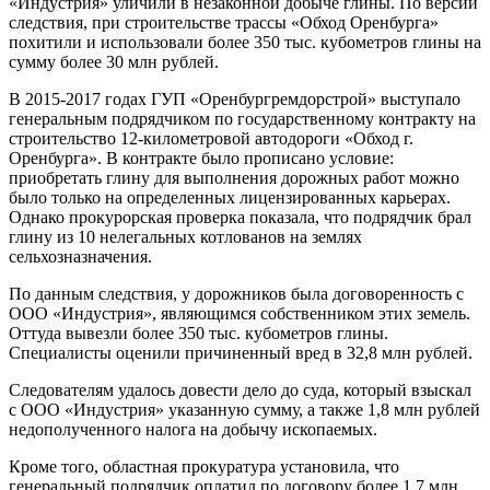
«Индустрия» уличили в незаконной добыче глины. По версии
следствия, при строительстве трассы «Обход Оренбурга»
похитили и использовали более 350 тыс. кубометров глины на
сумму более 30 млн рублей.
В 2015-2017 годах ГУП «Оренбургремдорстрой» выступало
генеральным подрядчиком по государственному контракту на
строительство 12-километровой автодороги «Обход г.
Оренбурга». В контракте было прописано условие:
приобретать глину для выполнения дорожных работ можно
было только на определенных лицензированных карьерах.
Однако прокурорская проверка показала, что подрядчик брал
глину из 10 нелегальных котлованов на землях
сельхозназначения.
По данным следствия, у дорожников была договоренность с
ООО «Индустрия», являющимся собственником этих земель.
Оттуда вывезли более 350 тыс. кубометров глины.
Специалисты оценили причиненный вред в 32,8 млн рублей.
Следователям удалось довести дело до суда, который взыскал
с ООО «Индустрия» указанную сумму, а также 1,8 млн рублей
недополученного налога на добычу ископаемых.
Кроме того, областная прокуратура установила, что
генеральный подрядчик оплатил по договору более 1,7 млн