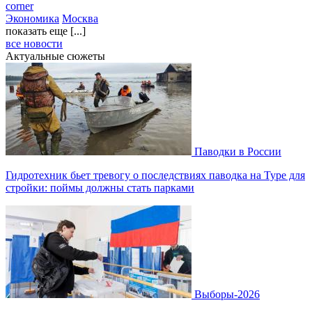
corner
Экономика
Москва
показать еще [...]
все новости
Актуальные сюжеты
Паводки в России
Гидротехник бьет тревогу о последствиях паводка на Туре для
стройки: поймы должны стать парками
Выборы-2026