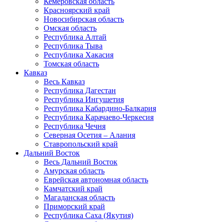
Кемеровская область
Красноярский край
Новосибирская область
Омская область
Республика Алтай
Республика Тыва
Республика Хакасия
Томская область
Кавказ
Весь Кавказ
Республика Дагестан
Республика Ингушетия
Республика Кабардино-Балкария
Республика Карачаево-Черкесия
Республика Чечня
Северная Осетия – Алания
Ставропольский край
Дальний Восток
Весь Дальний Восток
Амурская область
Еврейская автономная область
Камчатский край
Магаданская область
Приморский край
Республика Саха (Якутия)