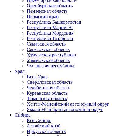
Нижегородская область
Оренбургская область
Пензенская область
Пермский край
Республика Башкортостан
Республика Марий Эл
Республика Мордовия
Республика Татарстан
Самарская область
Саратовская область
Удмуртская республика
Ульяновская область
Чувашская республика
Урал
Весь Урал
Свердловская область
Челябинская область
Курганская область
Тюменская область
Ханты-Мансийский автономный округ
Ямало-Ненецкий автономный округ
Сибирь
Вся Сибирь
Алтайский край
Иркутская область