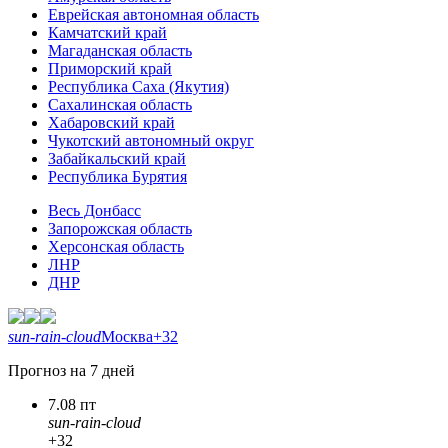
Еврейская автономная область
Камчатский край
Магаданская область
Приморский край
Республика Саха (Якутия)
Сахалинская область
Хабаровский край
Чукотский автономный округ
Забайкальский край
Республика Бурятия
Весь Донбасс
Запорожская область
Херсонская область
ЛНР
ДНР
sun-rain-cloud
Москва
+32
Прогноз на 7 дней
7.08 пт
sun-rain-cloud
+32