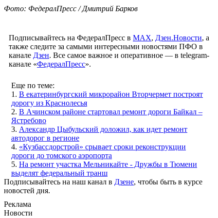
Фото: ФедералПресс / Дмитрий Барков
Подписывайтесь на ФедералПресс в
МАХ
,
Дзен.Новости
, а
также следите за самыми интересными новостями ПФО в
канале
Дзен
. Все самое важное и оперативное — в telegram-
канале «
ФедералПресс
».
Еще по теме:
1.
В екатеринбургский микрорайон Вторчермет построят
дорогу из Краснолесья
2.
В Ачинском районе стартовал ремонт дороги Байкал –
Ястребово
3.
Александр Цыбульский доложил, как идет ремонт
автодорог в регионе
4.
«Кузбассдорстрой» срывает сроки реконструкции
дороги до томского аэропорта
5.
На ремонт участка Мельникайте - Дружбы в Тюмени
выделят федеральный транш
Подписывайтесь на наш канал в
Дзене
, чтобы быть в курсе
новостей дня.
Реклама
Новости