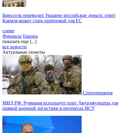
Брюссель переводит Украине российские деньги: ответ
Кремля может стать проблемой для EC
corner
Финансы
Европа
показать еще [...]
все новости
Актуальные сюжеты
Спецоперация
МИД РФ: Румыния использует порт Джурджулешты для
прямой военной логистики в интересах ВСУ