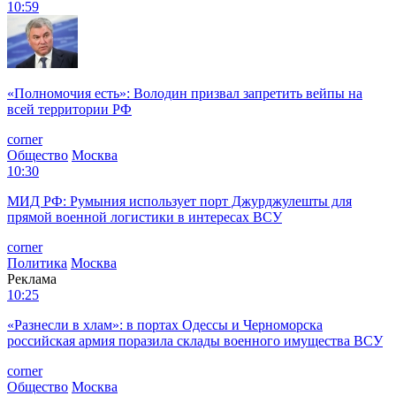
10:59
«Полномочия есть»: Володин призвал запретить вейпы на
всей территории РФ
corner
Общество
Москва
10:30
МИД РФ: Румыния использует порт Джурджулешты для
прямой военной логистики в интересах ВСУ
corner
Политика
Москва
Реклама
10:25
«Разнесли в хлам»: в портах Одессы и Черноморска
российская армия поразила склады военного имущества ВСУ
corner
Общество
Москва