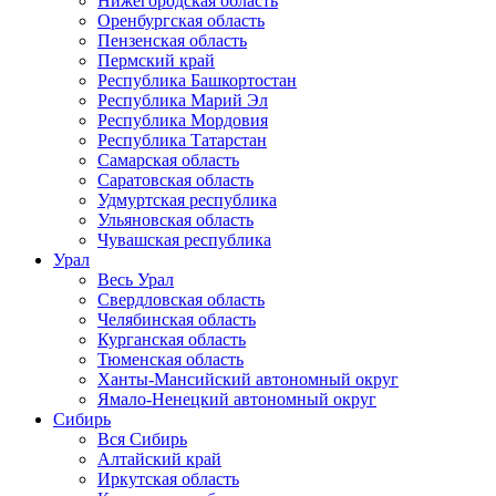
Нижегородская область
Оренбургская область
Пензенская область
Пермский край
Республика Башкортостан
Республика Марий Эл
Республика Мордовия
Республика Татарстан
Самарская область
Саратовская область
Удмуртская республика
Ульяновская область
Чувашская республика
Урал
Весь Урал
Свердловская область
Челябинская область
Курганская область
Тюменская область
Ханты-Мансийский автономный округ
Ямало-Ненецкий автономный округ
Сибирь
Вся Сибирь
Алтайский край
Иркутская область