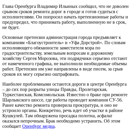
Глава Оренбурга Владимир Ильиных сообщил, что не доволен
срывом сроков ремонта дорог в городе и готов судиться с
исполнителями. Он попросил начать претензионные работы и
предупредил, что принимать работу, выполненную не в срок,
не будет.
Основные претензии администрация города предъявляет к
компаниям «Благоустроитель» и «Уфа Дорстрой». По словам
исполняющего обязанности заместителя мэра по
градостроительству, земельным вопросам и дорожному
хозяйству Сергея Морозова, эти подрядчики серьезно отстают
от намеченного графика, не выполнили необходимые объемы
работ. Претензии им уже направлены в виде писем, за срыв
сроков их могу серьезно оштрафовать.
Наиболее проблемными остаются дороги в центре Оренбурга
– до сих пор разрыты улицы Правды, Пролетарская,
Туркестанская, Комсомольская. Известно о браке при ремонте
Шарлыкского шоссе, где работы проводит компания СУ-56.
Ранее качество ремонта проверила прокуратура, и оно не
устроило органы. Конкретно, речь идет об участке в районе
Кушкулей. Там обнаружена просадка полотна, асфальт
оказался непрочным. Брак необходимо устранить. Об этом
сообщает
Оренбург медиа
.