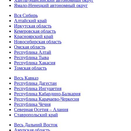
Ханты-Мансийский автономный округ
Ямало-Ненецкий автономный округ
Вся Сибирь
Алтайский край
Иркутская область
Кемеровская область
Красноярский край
Новосибирская область
Омская область
Республика Алтай
Республика Тыва
Республика Хакасия
Томская область
Весь Кавказ
Республика Дагестан
Республика Ингушетия
Республика Кабардино-Балкария
Республика Карачаево-Черкесия
Республика Чечня
Северная Осетия – Алания
Ставропольский край
Весь Дальний Восток
Амурская область