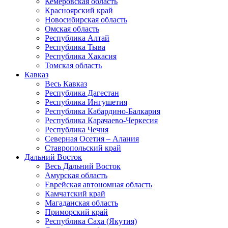
Кемеровская область
Красноярский край
Новосибирская область
Омская область
Республика Алтай
Республика Тыва
Республика Хакасия
Томская область
Кавказ
Весь Кавказ
Республика Дагестан
Республика Ингушетия
Республика Кабардино-Балкария
Республика Карачаево-Черкесия
Республика Чечня
Северная Осетия – Алания
Ставропольский край
Дальний Восток
Весь Дальний Восток
Амурская область
Еврейская автономная область
Камчатский край
Магаданская область
Приморский край
Республика Саха (Якутия)