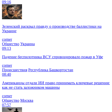
09:16
Зеленский раскрыл правду о производстве баллистики на
Украине
corner
Общество
Украина
09:13
Падение беспилотника ВСУ спровоцировало пожар в Уфе
corner
Происшествия
Республика Башкортостан
08:40
Американцы отдали ИИ право принимать ключевые решения:
как не стать заложником машины
corner
Общество
Москва
07:57