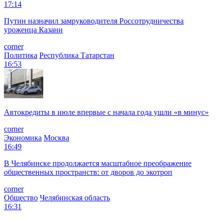
17:14
Путин назначил замруководителя Россотрудничества
уроженца Казани
corner
Политика
Республика Татарстан
16:53
Автокредиты в июле впервые с начала года ушли «в минус»
corner
Экономика
Москва
16:49
В Челябинске продолжается масштабное преображение
общественных пространств: от дворов до экотроп
corner
Общество
Челябинская область
16:31