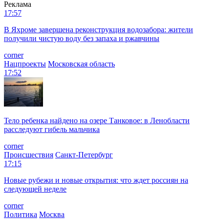
Реклама
17:57
В Яхроме завершена реконструкция водозабора: жители
получили чистую воду без запаха и ржавчины
corner
Нацпроекты
Московская область
17:52
Тело ребенка найдено на озере Танковое: в Ленобласти
расследуют гибель мальчика
corner
Происшествия
Санкт-Петербург
17:15
Новые рубежи и новые открытия: что ждет россиян на
следующей неделе
corner
Политика
Москва