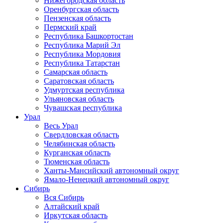
Нижегородская область
Оренбургская область
Пензенская область
Пермский край
Республика Башкортостан
Республика Марий Эл
Республика Мордовия
Республика Татарстан
Самарская область
Саратовская область
Удмуртская республика
Ульяновская область
Чувашская республика
Урал
Весь Урал
Свердловская область
Челябинская область
Курганская область
Тюменская область
Ханты-Мансийский автономный округ
Ямало-Ненецкий автономный округ
Сибирь
Вся Сибирь
Алтайский край
Иркутская область