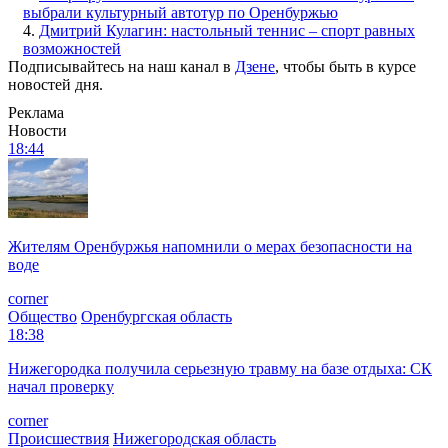
выбрали культурный автотур по Оренбуржью
4.
Дмитрий Кулагин: настольный теннис – спорт равных
возможностей
Подписывайтесь на наш канал в
Дзене
, чтобы быть в курсе
новостей дня.
Реклама
Новости
18:44
Жителям Оренбуржья напомнили о мерах безопасности на
воде
corner
Общество
Оренбургская область
18:38
Нижегородка получила серьезную травму на базе отдыха: СК
начал проверку
corner
Происшествия
Нижегородская область