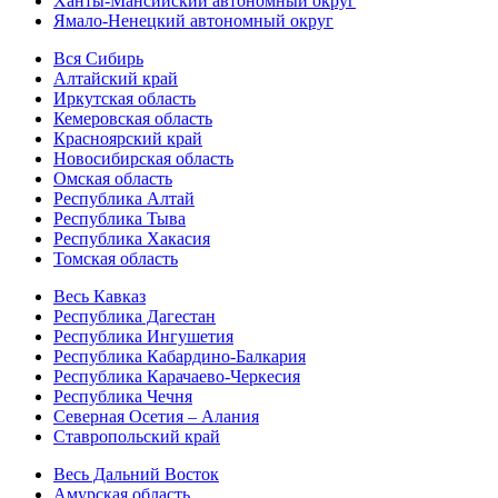
Ханты-Мансийский автономный округ
Ямало-Ненецкий автономный округ
Вся Сибирь
Алтайский край
Иркутская область
Кемеровская область
Красноярский край
Новосибирская область
Омская область
Республика Алтай
Республика Тыва
Республика Хакасия
Томская область
Весь Кавказ
Республика Дагестан
Республика Ингушетия
Республика Кабардино-Балкария
Республика Карачаево-Черкесия
Республика Чечня
Северная Осетия – Алания
Ставропольский край
Весь Дальний Восток
Амурская область