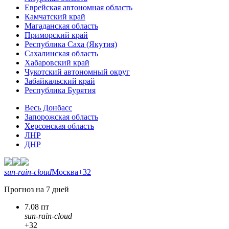
Еврейская автономная область
Камчатский край
Магаданская область
Приморский край
Республика Саха (Якутия)
Сахалинская область
Хабаровский край
Чукотский автономный округ
Забайкальский край
Республика Бурятия
Весь Донбасс
Запорожская область
Херсонская область
ЛНР
ДНР
sun-rain-cloud
Москва
+32
Прогноз на 7 дней
7.08 пт
sun-rain-cloud
+32