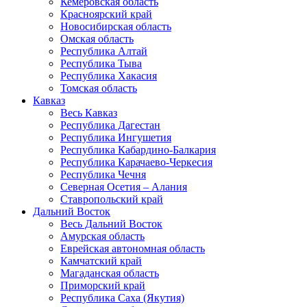
Кемеровская область
Красноярский край
Новосибирская область
Омская область
Республика Алтай
Республика Тыва
Республика Хакасия
Томская область
Кавказ
Весь Кавказ
Республика Дагестан
Республика Ингушетия
Республика Кабардино-Балкария
Республика Карачаево-Черкесия
Республика Чечня
Северная Осетия – Алания
Ставропольский край
Дальний Восток
Весь Дальний Восток
Амурская область
Еврейская автономная область
Камчатский край
Магаданская область
Приморский край
Республика Саха (Якутия)