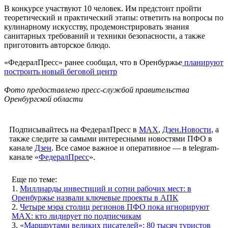
В конкурсе участвуют 10 человек. Им предстоит пройти
теоретический и практический этапы: ответить на вопросы по
кулинарному искусству, продемонстрировать знания
санитарных требований и техники безопасности, а также
приготовить авторское блюдо.
«ФедералПресс» ранее сообщал, что в Оренбуржье
планируют
построить новый беговой центр
Фото предоставлено пресс-службой правительства
Оренбургской области
Подписывайтесь на ФедералПресс в
МАХ
,
Дзен.Новости
, а
также следите за самыми интересными новостями ПФО в
канале
Дзен
. Все самое важное и оперативное — в telegram-
канале «
ФедералПресс
».
Еще по теме:
1.
Миллиарды инвестиций и сотни рабочих мест: в
Оренбуржье назвали ключевые проекты в АПК
2.
Четыре мэра столиц регионов ПФО пока игнорируют
MAX: кто лидирует по подписчикам
3.
«Маршрутами великих писателей»: 80 тысяч туристов