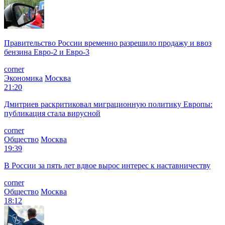
Правительство России временно разрешило продажу и ввоз
бензина Евро-2 и Евро-3
corner
Экономика
Москва
21:20
Дмитриев раскритиковал миграционную политику Европы:
публикация стала вирусной
corner
Общество
Москва
19:39
В России за пять лет вдвое вырос интерес к наставничеству
corner
Общество
Москва
18:12