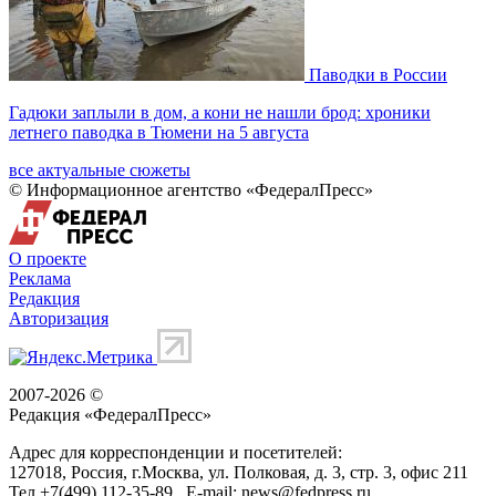
Паводки в России
Гадюки заплыли в дом, а кони не нашли брод: хроники
летнего паводка в Тюмени на 5 августа
все актуальные сюжеты
© Информационное агентство «ФедералПресс»
О проекте
Реклама
Редакция
Авторизация
2007-2026 ©
Редакция «
ФедералПресс
»
Адрес для корреспонденции и посетителей:
127018
, Россия, г.
Москва
,
ул. Полковая, д. 3, стр. 3
, офис 211
Тел.
+7(499) 112-35-89
E-mail:
news@fedpress.ru