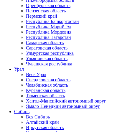
Нижегородская область
Оренбургская область
Пензенская область
Пермский край
Республика Башкортостан
Республика Марий Эл
Республика Мордовия
Республика Татарстан
Самарская область
Саратовская область
Удмуртская республика
Ульяновская область
Чувашская республика
Урал
Весь Урал
Свердловская область
Челябинская область
Курганская область
Тюменская область
Ханты-Мансийский автономный округ
Ямало-Ненецкий автономный округ
Сибирь
Вся Сибирь
Алтайский край
Иркутская область