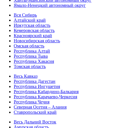
Ханты-Мансийский автономный округ
Ямало-Ненецкий автономный округ
Вся Сибирь
Алтайский край
Иркутская область
Кемеровская область
Красноярский край
Новосибирская область
Омская область
Республика Алтай
Республика Тыва
Республика Хакасия
Томская область
Весь Кавказ
Республика Дагестан
Республика Ингушетия
Республика Кабардино-Балкария
Республика Карачаево-Черкесия
Республика Чечня
Северная Осетия – Алания
Ставропольский край
Весь Дальний Восток
Амурская область