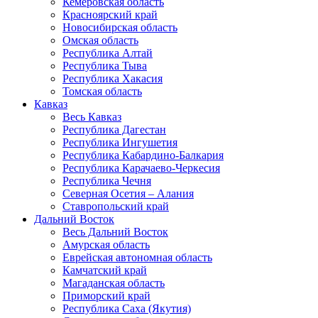
Кемеровская область
Красноярский край
Новосибирская область
Омская область
Республика Алтай
Республика Тыва
Республика Хакасия
Томская область
Кавказ
Весь Кавказ
Республика Дагестан
Республика Ингушетия
Республика Кабардино-Балкария
Республика Карачаево-Черкесия
Республика Чечня
Северная Осетия – Алания
Ставропольский край
Дальний Восток
Весь Дальний Восток
Амурская область
Еврейская автономная область
Камчатский край
Магаданская область
Приморский край
Республика Саха (Якутия)