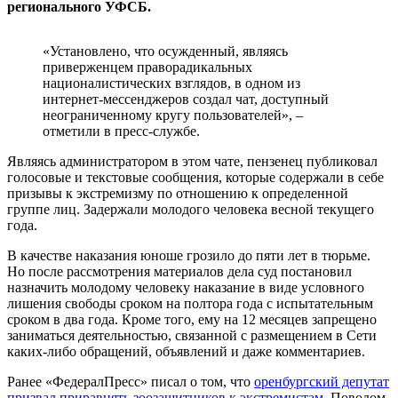
регионального УФСБ.
«Установлено, что осужденный, являясь
приверженцем праворадикальных
националистических взглядов, в одном из
интернет-мессенджеров создал чат, доступный
неограниченному кругу пользователей», –
отметили в пресс-службе.
Являясь администратором в этом чате, пензенец публиковал
голосовые и текстовые сообщения, которые содержали в себе
призывы к экстремизму по отношению к определенной
группе лиц. Задержали молодого человека весной текущего
года.
В качестве наказания юноше грозило до пяти лет в тюрьме.
Но после рассмотрения материалов дела суд постановил
назначить молодому человеку наказание в виде условного
лишения свободы сроком на полтора года с испытательным
сроком в два года. Кроме того, ему на 12 месяцев запрещено
заниматься деятельностью, связанной с размещением в Сети
каких-либо обращений, объявлений и даже комментариев.
Ранее «ФедералПресс» писал о том, что
оренбургский депутат
призвал приравнять зоозащитников к экстремистам
. Поводом