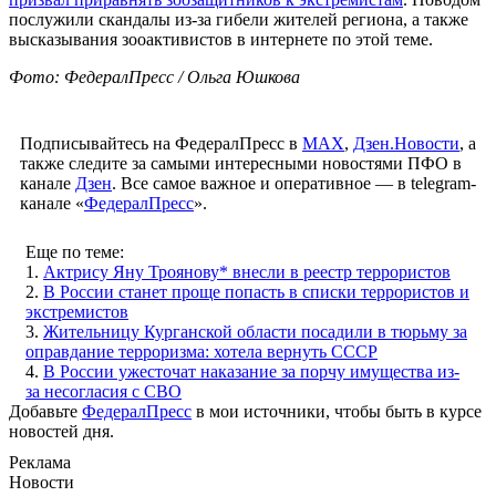
послужили скандалы из-за гибели жителей региона, а также
высказывания зооактивистов в интернете по этой теме.
Фото: ФедералПресс / Ольга Юшкова
Подписывайтесь на ФедералПресс в
МАХ
,
Дзен.Новости
, а
также следите за самыми интересными новостями ПФО в
канале
Дзен
. Все самое важное и оперативное — в telegram-
канале «
ФедералПресс
».
Еще по теме:
1.
Актрису Яну Троянову* внесли в реестр террористов
2.
В России станет проще попасть в списки террористов и
экстремистов
3.
Жительницу Курганской области посадили в тюрьму за
оправдание терроризма: хотела вернуть СССР
4.
В России ужесточат наказание за порчу имущества из-
за несогласия с СВО
Добавьте
ФедералПресс
в мои источники, чтобы быть в курсе
новостей дня.
Реклама
Новости