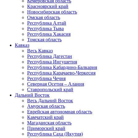
Кемеровская область
Красноярский край
Новосибирская область
Омская область
Республика Алтай
Республика Тыва
Республика Хакасия
Томская область
Кавказ
Весь Кавказ
Республика Дагестан
Республика Ингушетия
Республика Кабардино-Балкария
Республика Карачаево-Черкесия
Республика Чечня
Северная Осетия – Алания
Ставропольский край
Дальний Восток
Весь Дальний Восток
Амурская область
Еврейская автономная область
Камчатский край
Магаданская область
Приморский край
Республика Саха (Якутия)