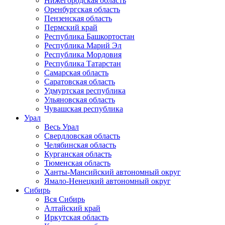
Нижегородская область
Оренбургская область
Пензенская область
Пермский край
Республика Башкортостан
Республика Марий Эл
Республика Мордовия
Республика Татарстан
Самарская область
Саратовская область
Удмуртская республика
Ульяновская область
Чувашская республика
Урал
Весь Урал
Свердловская область
Челябинская область
Курганская область
Тюменская область
Ханты-Мансийский автономный округ
Ямало-Ненецкий автономный округ
Сибирь
Вся Сибирь
Алтайский край
Иркутская область