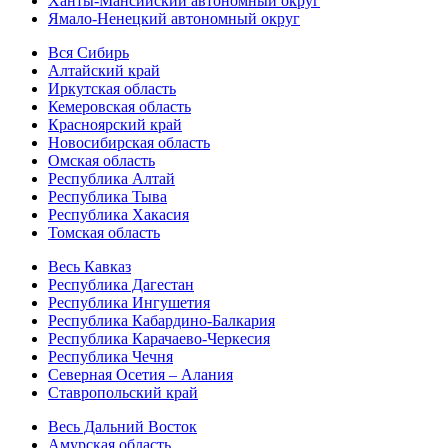
Ханты-Мансийский автономный округ
Ямало-Ненецкий автономный округ
Вся Сибирь
Алтайский край
Иркутская область
Кемеровская область
Красноярский край
Новосибирская область
Омская область
Республика Алтай
Республика Тыва
Республика Хакасия
Томская область
Весь Кавказ
Республика Дагестан
Республика Ингушетия
Республика Кабардино-Балкария
Республика Карачаево-Черкесия
Республика Чечня
Северная Осетия – Алания
Ставропольский край
Весь Дальний Восток
Амурская область