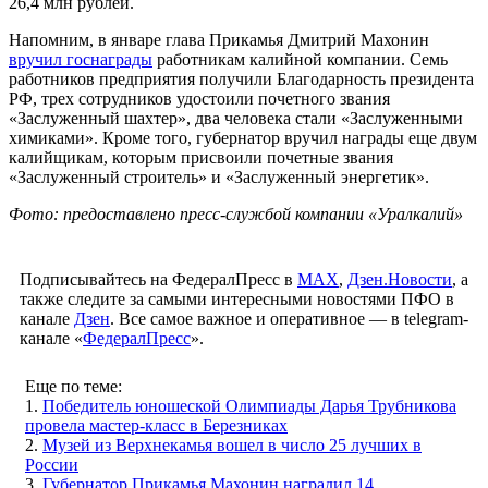
26,4 млн рублей.
Напомним, в январе глава Прикамья Дмитрий Махонин
вручил госнаграды
работникам калийной компании. Семь
работников предприятия получили Благодарность президента
РФ, трех сотрудников удостоили почетного звания
«Заслуженный шахтер», два человека стали «Заслуженными
химиками». Кроме того, губернатор вручил награды еще двум
калийщикам, которым присвоили почетные звания
«Заслуженный строитель» и «Заслуженный энергетик».
Фото: предоставлено пресс-службой компании «Уралкалий»
Подписывайтесь на ФедералПресс в
МАХ
,
Дзен.Новости
, а
также следите за самыми интересными новостями ПФО в
канале
Дзен
. Все самое важное и оперативное — в telegram-
канале «
ФедералПресс
».
Еще по теме:
1.
Победитель юношеской Олимпиады Дарья Трубникова
провела мастер-класс в Березниках
2.
Музей из Верхнекамья вошел в число 25 лучших в
России
3.
Губернатор Прикамья Махонин наградил 14