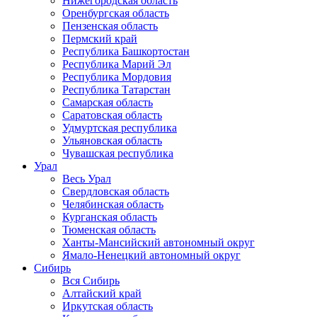
Нижегородская область
Оренбургская область
Пензенская область
Пермский край
Республика Башкортостан
Республика Марий Эл
Республика Мордовия
Республика Татарстан
Самарская область
Саратовская область
Удмуртская республика
Ульяновская область
Чувашская республика
Урал
Весь Урал
Свердловская область
Челябинская область
Курганская область
Тюменская область
Ханты-Мансийский автономный округ
Ямало-Ненецкий автономный округ
Сибирь
Вся Сибирь
Алтайский край
Иркутская область