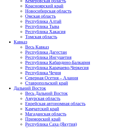
Кемеровская область
Красноярский край
Новосибирская область
Омская область
Республика Алтай
Республика Тыва
Республика Хакасия
Томская область
Кавказ
Весь Кавказ
Республика Дагестан
Республика Ингушетия
Республика Кабардино-Балкария
Республика Карачаево-Черкесия
Республика Чечня
Северная Осетия – Алания
Ставропольский край
Дальний Восток
Весь Дальний Восток
Амурская область
Еврейская автономная область
Камчатский край
Магаданская область
Приморский край
Республика Саха (Якутия)