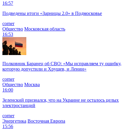
16:57
Подведены итоги «Зарницы 2.0» в Подмосковье
corner
Общество
Московская область
16:53
Полковник Баранец об СВО: «Мы исправляем ту ошибку,
которую допустили и Хрущев, и Ленин»
corner
Общество
Москва
16:00
Зеленский признался, что на Украине не осталось целых
электростанций
corner
Энергетика
Восточная Европа
15:56