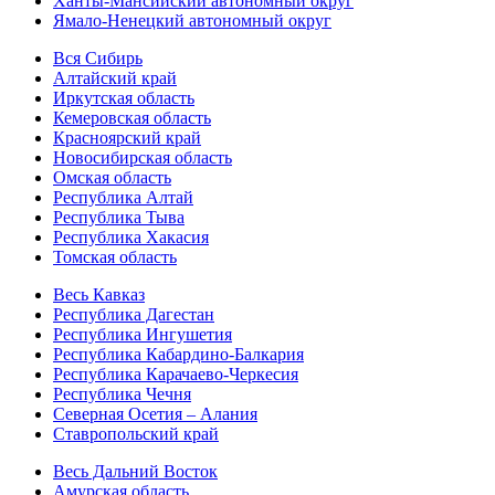
Ханты-Мансийский автономный округ
Ямало-Ненецкий автономный округ
Вся Сибирь
Алтайский край
Иркутская область
Кемеровская область
Красноярский край
Новосибирская область
Омская область
Республика Алтай
Республика Тыва
Республика Хакасия
Томская область
Весь Кавказ
Республика Дагестан
Республика Ингушетия
Республика Кабардино-Балкария
Республика Карачаево-Черкесия
Республика Чечня
Северная Осетия – Алания
Ставропольский край
Весь Дальний Восток
Амурская область