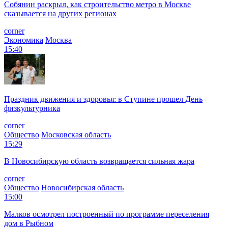
Собянин раскрыл, как строительство метро в Москве
сказывается на других регионах
corner
Экономика
Москва
15:40
Праздник движения и здоровья: в Ступине прошел День
физкультурника
corner
Общество
Московская область
15:29
В Новосибирскую область возвращается сильная жара
corner
Общество
Новосибирская область
15:00
Малков осмотрел построенный по программе переселения
дом в Рыбном