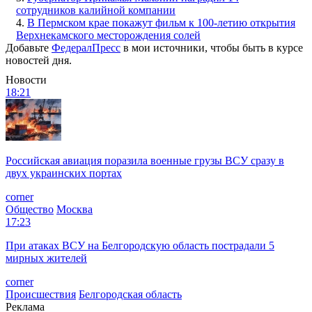
сотрудников калийной компании
4.
В Пермском крае покажут фильм к 100-летию открытия
Верхнекамского месторождения солей
Добавьте
ФедералПресс
в мои источники, чтобы быть в курсе
новостей дня.
Новости
18:21
Российская авиация поразила военные грузы ВСУ сразу в
двух украинских портах
corner
Общество
Москва
17:23
При атаках ВСУ на Белгородскую область пострадали 5
мирных жителей
corner
Происшествия
Белгородская область
Реклама