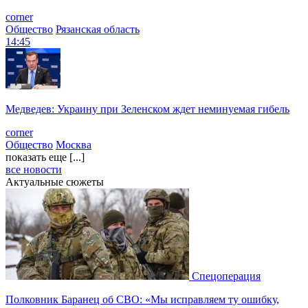
corner
Общество
Рязанская область
14:45
Медведев: Украину при Зеленском ждет неминуемая гибель
corner
Общество
Москва
показать еще [...]
все новости
Актуальные сюжеты
Спецоперация
Полковник Баранец об СВО: «Мы исправляем ту ошибку,