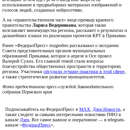
использование в предвыборных материалах изображений и
голосов людей, созданных нейросетями.
А на «правительственном часе» вице-премьер краевого
правительства
Лариса Ведерникова
, которая также
возглавляет минимущества региона, расскажет о результатах и
дальнейших планах по реализации проектов КРТ в Прикамье.
Ранее «ФедералПресс» подробно рассказывал о заседании
Совета представительных органов муниципальных
образований Прикамья, которое в апреле в Осе провел
Валерий Сухих. Его главной темой стали вопросы
благоустройства общественных пространств в территориях
региона. Участники
обсудили лучшие практики в этой сфере
,
а также стратегическое развитие муниципалитетов.
Фото предоставлено пресс-службой Законодательного
собрания Пермского края
Подписывайтесь на ФедералПресс в
МАХ
,
Дзен.Новости
, а
также следите за самыми интересными новостями ПФО в
канале
Дзен
. Все самое важное и оперативное — в telegram-
канале «
ФедералПресс
».