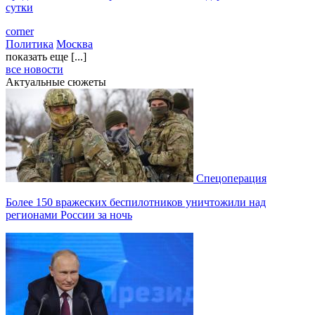
сутки
corner
Политика
Москва
показать еще [...]
все новости
Актуальные сюжеты
Спецоперация
Более 150 вражеских беспилотников уничтожили над
регионами России за ночь