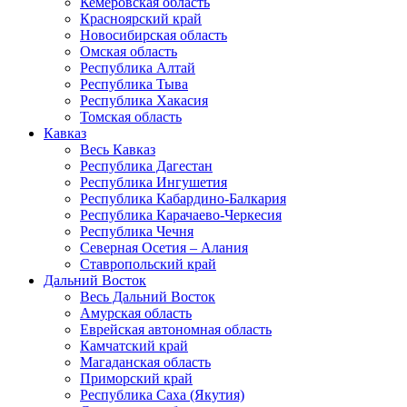
Кемеровская область
Красноярский край
Новосибирская область
Омская область
Республика Алтай
Республика Тыва
Республика Хакасия
Томская область
Кавказ
Весь Кавказ
Республика Дагестан
Республика Ингушетия
Республика Кабардино-Балкария
Республика Карачаево-Черкесия
Республика Чечня
Северная Осетия – Алания
Ставропольский край
Дальний Восток
Весь Дальний Восток
Амурская область
Еврейская автономная область
Камчатский край
Магаданская область
Приморский край
Республика Саха (Якутия)