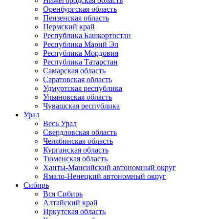
Нижегородская область
Оренбургская область
Пензенская область
Пермский край
Республика Башкортостан
Республика Марий Эл
Республика Мордовия
Республика Татарстан
Самарская область
Саратовская область
Удмуртская республика
Ульяновская область
Чувашская республика
Урал
Весь Урал
Свердловская область
Челябинская область
Курганская область
Тюменская область
Ханты-Мансийский автономный округ
Ямало-Ненецкий автономный округ
Сибирь
Вся Сибирь
Алтайский край
Иркутская область