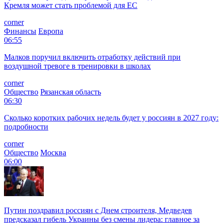
Кремля может стать проблемой для EC
corner
Финансы
Европа
06:55
Малков поручил включить отработку действий при
воздушной тревоге в тренировки в школах
corner
Общество
Рязанская область
06:30
Сколько коротких рабочих недель будет у россиян в 2027 году:
подробности
corner
Общество
Москва
06:00
Путин поздравил россиян с Днем строителя, Медведев
предсказал гибель Украины без смены лидера: главное за