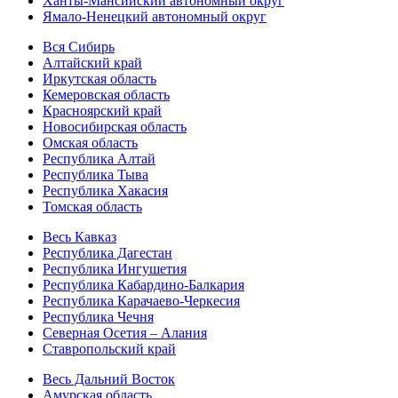
Ханты-Мансийский автономный округ
Ямало-Ненецкий автономный округ
Вся Сибирь
Алтайский край
Иркутская область
Кемеровская область
Красноярский край
Новосибирская область
Омская область
Республика Алтай
Республика Тыва
Республика Хакасия
Томская область
Весь Кавказ
Республика Дагестан
Республика Ингушетия
Республика Кабардино-Балкария
Республика Карачаево-Черкесия
Республика Чечня
Северная Осетия – Алания
Ставропольский край
Весь Дальний Восток
Амурская область