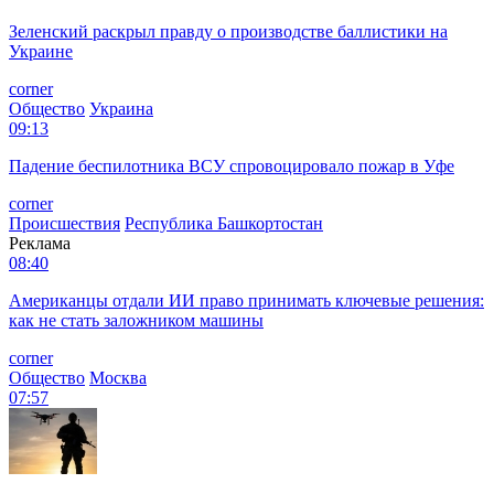
Зеленский раскрыл правду о производстве баллистики на
Украине
corner
Общество
Украина
09:13
Падение беспилотника ВСУ спровоцировало пожар в Уфе
corner
Происшествия
Республика Башкортостан
Реклама
08:40
Американцы отдали ИИ право принимать ключевые решения:
как не стать заложником машины
corner
Общество
Москва
07:57