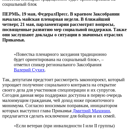
социальный блок
ПЕРМЬ, 19 мая, ФедералПресс. В краевом Заксобрании
началась майская пленарная неделя. В ближайший
четверг, 21 мая, парламентарии рассмотрят вопросы,
посвященные развитию мер социальной поддержки. Также
они заслушают доклады о ситуации в значимых отраслях
Прикамья.
«Повестка пленарного заседания традиционно
будет ориентирована на социальный блок», –
отметил спикер регионального Заксобрания
Валерий Сухих
.
Так, депутатам предстоит рассмотреть законопроект, который
упрощает получение социального контракта на открытие
своего дела для участников спецоперации и их супругов.
Сегодня данная мера поддержки доступна в первую очередь
малоимущим гражданам, чей доход ниже прожиточного
минимума. Согласно вносимым поправкам, инициатором
которых выступил глава Прикамья
Дмитрий Махонин
,
предлагается сделать исключение для бойцов и их семей.
«Если ветеран (при инвалидности I или II группы)