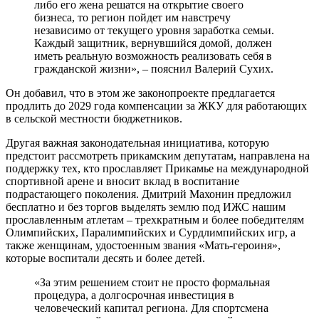
либо его жена решатся на открытие своего
бизнеса, то регион пойдет им навстречу
независимо от текущего уровня заработка семьи.
Каждый защитник, вернувшийся домой, должен
иметь реальную возможность реализовать себя в
гражданской жизни», – пояснил Валерий Сухих.
Он добавил, что в этом же законопроекте предлагается
продлить до 2029 года компенсации за ЖКУ для работающих
в сельской местности бюджетников.
Другая важная законодательная инициатива, которую
предстоит рассмотреть прикамским депутатам, направлена на
поддержку тех, кто прославляет Прикамье на международной
спортивной арене и вносит вклад в воспитание
подрастающего поколения. Дмитрий Махонин предложил
бесплатно и без торгов выделять землю под ИЖС нашим
прославленным атлетам – трехкратным и более победителям
Олимпийских, Паралимпийских и Сурдлимпийских игр, а
также женщинам, удостоенным звания «Мать-героиня»,
которые воспитали десять и более детей.
«За этим решением стоит не просто формальная
процедура, а долгосрочная инвестиция в
человеческий капитал региона. Для спортсмена