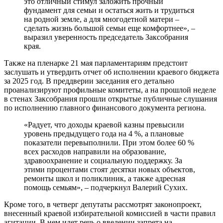
это отличный стимул заложить прочный
фундамент для семьи и остаться жить и трудиться
на родной земле, а для многодетной матери –
сделать жизнь большой семьи еще комфортнее», –
выразил уверенность председатель Заксобрания
края.
Также на пленарке 21 мая парламентариям предстоит
заслушать и утвердить отчет об исполнении краевого бюджета
за 2025 год. В преддверии заседания его детально
проанализируют профильные комитеты, а на прошлой неделе
в стенах Заксобрания прошли открытые публичные слушания
по исполнению главного финансового документа региона.
«Радует, что доходы краевой казны превысили
уровень предыдущего года на 4 %, а плановые
показатели перевыполнили. При этом более 60 %
всех расходов направили на образование,
здравоохранение и социальную поддержку. За
этими процентами стоят десятки новых объектов,
ремонты школ и поликлиник, а также адресная
помощь семьям», – подчеркнул Валерий Сухих.
Кроме того, в четверг депутаты рассмотрят законопроект,
внесенный краевой избирательной комиссией в части правил
агитации. В нем идет речь о введении запрета на