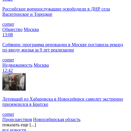
Российские военнослужащие освободили в ДНР села
Васютинское и Торецкое
corner
Общество
Москва
13:08
Собянин: программа реновации в Москве поставила рекорд
по вводу жилья за 9 лет реализации
corner
Недвижимость
Москва
12:42
Летевший из Хабаровска в Новосибирск самолет экстренно
приземлился в Братске
corner
Происшествия
Новосибирская область
показать еще [...]
все новости