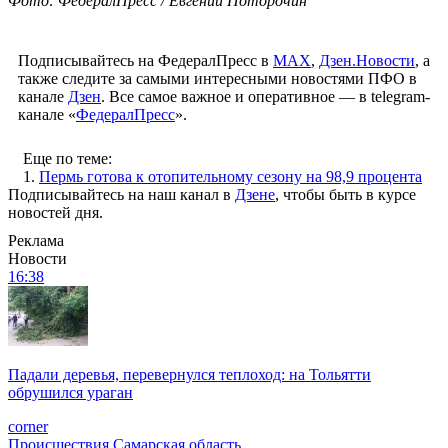
Фото: ФедералПресс / Евгений Поторочин
Подписывайтесь на ФедералПресс в
МАХ
,
Дзен.Новости
, а
также следите за самыми интересными новостями ПФО в
канале
Дзен
. Все самое важное и оперативное — в telegram-
канале «
ФедералПресс
».
Еще по теме:
1.
Пермь готова к отопительному сезону на 98,9 процента
Подписывайтесь на наш канал в
Дзене
, чтобы быть в курсе
новостей дня.
Реклама
Новости
16:38
Падали деревья, перевернулся теплоход: на Тольятти
обрушился ураган
corner
Происшествия
Самарская область