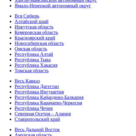
Ханты-Мансийский автономный округ
Ямало-Ненецкий автономный округ
Вся Сибирь
Алтайский край
Иркутская область
Кемеровская область
Красноярский край
Новосибирская область
Омская область
Республика Алтай
Республика Тыва
Республика Хакасия
Томская область
Весь Кавказ
Республика Дагестан
Республика Ингушетия
Республика Кабардино-Балкария
Республика Карачаево-Черкесия
Республика Чечня
Северная Осетия – Алания
Ставропольский край
Весь Дальний Восток
Амурская область