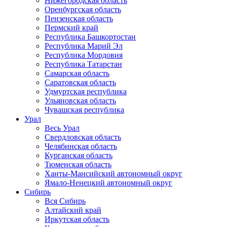
Нижегородская область
Оренбургская область
Пензенская область
Пермский край
Республика Башкортостан
Республика Марий Эл
Республика Мордовия
Республика Татарстан
Самарская область
Саратовская область
Удмуртская республика
Ульяновская область
Чувашская республика
Урал
Весь Урал
Свердловская область
Челябинская область
Курганская область
Тюменская область
Ханты-Мансийский автономный округ
Ямало-Ненецкий автономный округ
Сибирь
Вся Сибирь
Алтайский край
Иркутская область