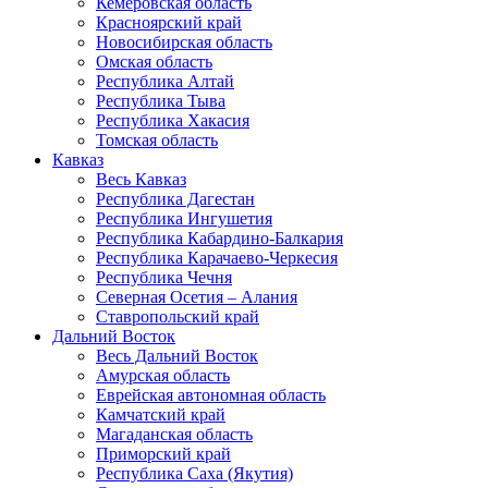
Кемеровская область
Красноярский край
Новосибирская область
Омская область
Республика Алтай
Республика Тыва
Республика Хакасия
Томская область
Кавказ
Весь Кавказ
Республика Дагестан
Республика Ингушетия
Республика Кабардино-Балкария
Республика Карачаево-Черкесия
Республика Чечня
Северная Осетия – Алания
Ставропольский край
Дальний Восток
Весь Дальний Восток
Амурская область
Еврейская автономная область
Камчатский край
Магаданская область
Приморский край
Республика Саха (Якутия)