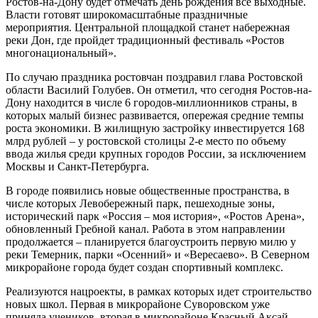
Ростов-на-Дону будет отмечать день рождения все выходные.
Власти готовят широкомасштабные праздничные
мероприятия. Центральной площадкой станет набережная
реки Дон, где пройдет традиционный фестиваль «Ростов
многонациональный».
По случаю праздника ростовчан поздравил глава Ростовской
области Василий Голубев. Он отметил, что сегодня Ростов-на-
Дону находится в числе 6 городов-миллионников страны, в
которых малый бизнес развивается, опережая средние темпы
роста экономики. В жилищную застройку инвестируется 168
млрд рублей – у ростовской столицы 2-е место по объему
ввода жилья среди крупных городов России, за исключением
Москвы и Санкт-Петербурга.
В городе появились новые общественные пространства, в
числе которых Левобережный парк, пешеходные зоны,
исторический парк «Россия – моя история», «Ростов Арена»,
обновленный Гребной канал. Работа в этом направлении
продолжается – планируется благоустроить первую милю у
реки Темерник, парки «Осенний» и «Вересаево». В Северном
микрорайоне города будет создан спортивный комплекс.
Реализуются нацроекты, в рамках которых идет строительство
новых школ. Первая в микрорайоне Суворовском уже
приняла учеников, вторая в микрорайоне Красный Аксай