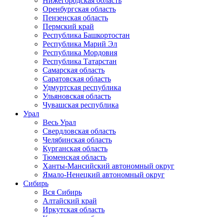
Нижегородская область
Оренбургская область
Пензенская область
Пермский край
Республика Башкортостан
Республика Марий Эл
Республика Мордовия
Республика Татарстан
Самарская область
Саратовская область
Удмуртская республика
Ульяновская область
Чувашская республика
Урал
Весь Урал
Свердловская область
Челябинская область
Курганская область
Тюменская область
Ханты-Мансийский автономный округ
Ямало-Ненецкий автономный округ
Сибирь
Вся Сибирь
Алтайский край
Иркутская область