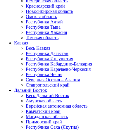
Кемеровская область
Красноярский край
Новосибирская область
Омская область
Республика Алтай
Республика Тыва
Республика Хакасия
Томская область
Кавказ
Весь Кавказ
Республика Дагестан
Республика Ингушетия
Республика Кабардино-Балкария
Республика Карачаево-Черкесия
Республика Чечня
Северная Осетия – Алания
Ставропольский край
Дальний Восток
Весь Дальний Восток
Амурская область
Еврейская автономная область
Камчатский край
Магаданская область
Приморский край
Республика Саха (Якутия)