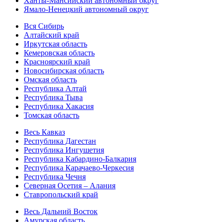
Ханты-Мансийский автономный округ
Ямало-Ненецкий автономный округ
Вся Сибирь
Алтайский край
Иркутская область
Кемеровская область
Красноярский край
Новосибирская область
Омская область
Республика Алтай
Республика Тыва
Республика Хакасия
Томская область
Весь Кавказ
Республика Дагестан
Республика Ингушетия
Республика Кабардино-Балкария
Республика Карачаево-Черкесия
Республика Чечня
Северная Осетия – Алания
Ставропольский край
Весь Дальний Восток
Амурская область