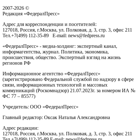
2007-2026 ©
Редакция «
ФедералПресс
»
Адрес для корреспонденции и посетителей:
127018
, Россия, г.
Москва
,
ул. Полковая, д. 3, стр. 3
, офис 211
Тел.
+7(499) 112-35-89
E-mail:
news@fedpress.ru
«ФедералПресс» - медиа-холдинг: экспертный канал,
информагентства, журнал. Политика, экономика,
происшествия, общество. Экспертный взгляд на жизнь
регионов РФ
Информационное агентство «ФедералПресс»
(зарегистрировано Федеральной службой по надзору в сфере
связи, информационных технологий и массовых
коммуникаций (Роскомнадзор) 21.07.2023г. за номером ИА №
ФС 77 – 85577)
Учредитель: ООО «ФедералПресс»
Главный редактор: Оксак Наталья Александровна
Адрес редакции:
127018, Россия, г.Москва, ул. Полковая, д. 3, стр. 3, офис 211
Тел.+7(499) 112-35-89 E-mail: news@fedpress.ru