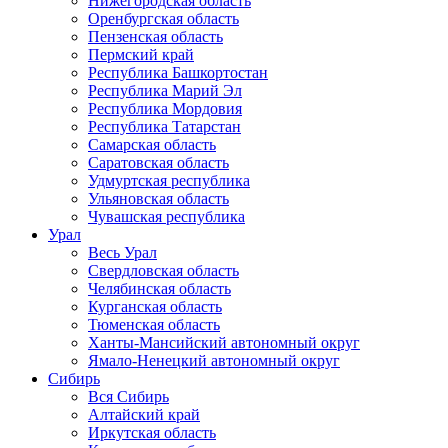
Нижегородская область
Оренбургская область
Пензенская область
Пермский край
Республика Башкортостан
Республика Марий Эл
Республика Мордовия
Республика Татарстан
Самарская область
Саратовская область
Удмуртская республика
Ульяновская область
Чувашская республика
Урал
Весь Урал
Свердловская область
Челябинская область
Курганская область
Тюменская область
Ханты-Мансийский автономный округ
Ямало-Ненецкий автономный округ
Сибирь
Вся Сибирь
Алтайский край
Иркутская область