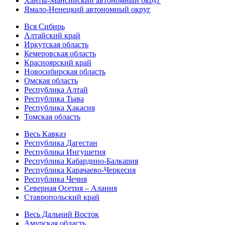
Ханты-Мансийский автономный округ
Ямало-Ненецкий автономный округ
Вся Сибирь
Алтайский край
Иркутская область
Кемеровская область
Красноярский край
Новосибирская область
Омская область
Республика Алтай
Республика Тыва
Республика Хакасия
Томская область
Весь Кавказ
Республика Дагестан
Республика Ингушетия
Республика Кабардино-Балкария
Республика Карачаево-Черкесия
Республика Чечня
Северная Осетия – Алания
Ставропольский край
Весь Дальний Восток
Амурская область