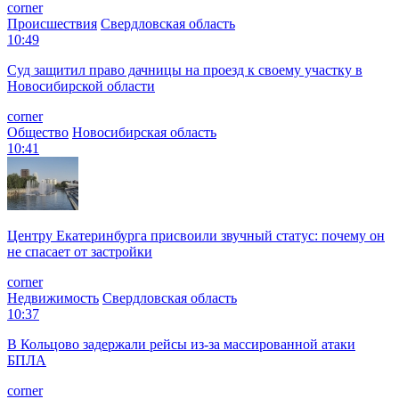
corner
Происшествия
Свердловская область
10:49
Суд защитил право дачницы на проезд к своему участку в
Новосибирской области
corner
Общество
Новосибирская область
10:41
Центру Екатеринбурга присвоили звучный статус: почему он
не спасает от застройки
corner
Недвижимость
Свердловская область
10:37
В Кольцово задержали рейсы из-за массированной атаки
БПЛА
corner