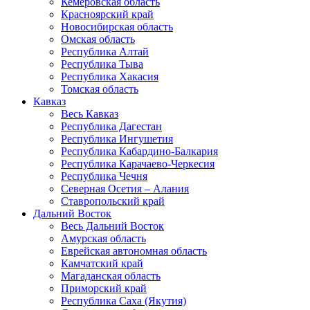
Кемеровская область
Красноярский край
Новосибирская область
Омская область
Республика Алтай
Республика Тыва
Республика Хакасия
Томская область
Кавказ
Весь Кавказ
Республика Дагестан
Республика Ингушетия
Республика Кабардино-Балкария
Республика Карачаево-Черкесия
Республика Чечня
Северная Осетия – Алания
Ставропольский край
Дальний Восток
Весь Дальний Восток
Амурская область
Еврейская автономная область
Камчатский край
Магаданская область
Приморский край
Республика Саха (Якутия)