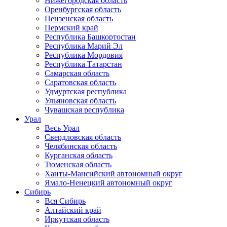
Нижегородская область
Оренбургская область
Пензенская область
Пермский край
Республика Башкортостан
Республика Марий Эл
Республика Мордовия
Республика Татарстан
Самарская область
Саратовская область
Удмуртская республика
Ульяновская область
Чувашская республика
Урал
Весь Урал
Свердловская область
Челябинская область
Курганская область
Тюменская область
Ханты-Мансийский автономный округ
Ямало-Ненецкий автономный округ
Сибирь
Вся Сибирь
Алтайский край
Иркутская область