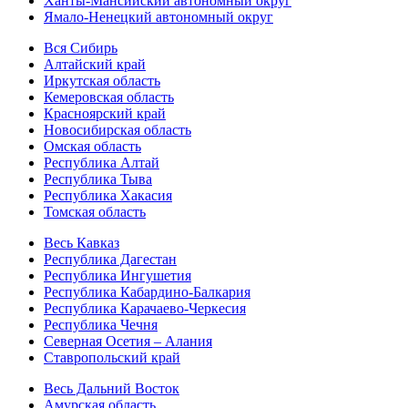
Ханты-Мансийский автономный округ
Ямало-Ненецкий автономный округ
Вся Сибирь
Алтайский край
Иркутская область
Кемеровская область
Красноярский край
Новосибирская область
Омская область
Республика Алтай
Республика Тыва
Республика Хакасия
Томская область
Весь Кавказ
Республика Дагестан
Республика Ингушетия
Республика Кабардино-Балкария
Республика Карачаево-Черкесия
Республика Чечня
Северная Осетия – Алания
Ставропольский край
Весь Дальний Восток
Амурская область