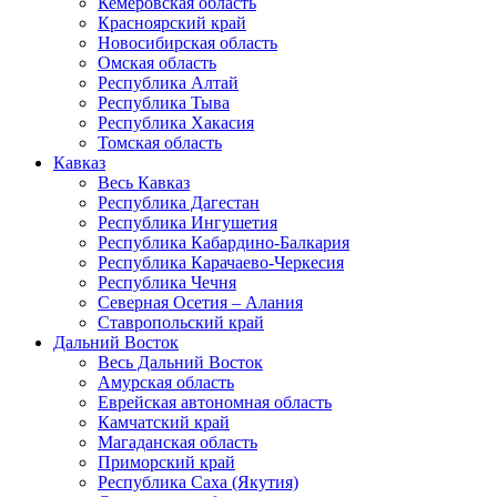
Кемеровская область
Красноярский край
Новосибирская область
Омская область
Республика Алтай
Республика Тыва
Республика Хакасия
Томская область
Кавказ
Весь Кавказ
Республика Дагестан
Республика Ингушетия
Республика Кабардино-Балкария
Республика Карачаево-Черкесия
Республика Чечня
Северная Осетия – Алания
Ставропольский край
Дальний Восток
Весь Дальний Восток
Амурская область
Еврейская автономная область
Камчатский край
Магаданская область
Приморский край
Республика Саха (Якутия)