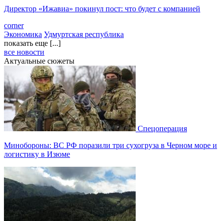
10:01
Стало известно, когда Усольцевых могут признать без вести
пропавшими
corner
Общество
Красноярский край
09:57
Тюменские школьники примерили роли маркетологов и
инженеров
corner
Нацпроекты
Тюменская область
09:42
Пять человек погибли в автокатастрофе на свердловской
трассе
corner
Происшествия
Свердловская область
09:24