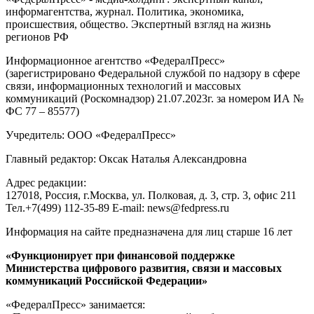
Поиск семьи туристов
Усольцевых в Красноярском крае
Стало известно, когда Усольцевых могут признать без вести
пропавшими
все актуальные сюжеты
© Информационное агентство «ФедералПресс»
О проекте
Реклама
Редакция
Авторизация
2007-2026 ©
Редакция «
ФедералПресс
»
Адрес для корреспонденции и посетителей: