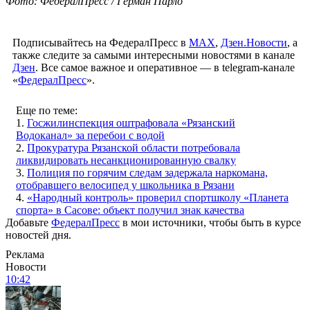
– Герой» детям участников специальной военной операции.
Церемонию в День Победы провел губернатор Павел
Малков.
О вручении знаков глава региона сообщил на платформе
MAX. По его словам, в этот раз награды впервые получили
дети, чьи отцы сейчас находятся в зоне специальной военной
операции.
Павел Малков
отметил, что такой знак должен
стать для ребят символом подвига их отцов и поводом для
гордости. Также губернатор подчеркнул, что, как и в годы
Великой Отечественной войны, сегодня бойцы разных
национальностей и вероисповеданий вместе защищают
Родину.
По словам главы региона, до конца 2026 года памятные знаки
планируют вручить всем детям участников СВО в Рязанской
области. В пресс-службе областного правительства пояснили,
что нагрудный знак отличия «Мой папа – Герой» вручается
детям участников специальной военной операции как знак
признательности семьям защитников Отечества. Власти
отмечают, что он символизирует стойкость и
самоотверженность героев. С инициативой учредить такую
награду выступило «Движение Первых», а решение о ее
создании было принято в декабре 2025 года.