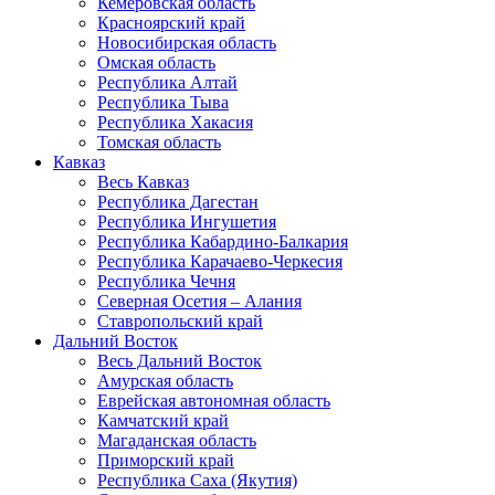
Кемеровская область
Красноярский край
Новосибирская область
Омская область
Республика Алтай
Республика Тыва
Республика Хакасия
Томская область
Кавказ
Весь Кавказ
Республика Дагестан
Республика Ингушетия
Республика Кабардино-Балкария
Республика Карачаево-Черкесия
Республика Чечня
Северная Осетия – Алания
Ставропольский край
Дальний Восток
Весь Дальний Восток
Амурская область
Еврейская автономная область
Камчатский край
Магаданская область
Приморский край
Республика Саха (Якутия)