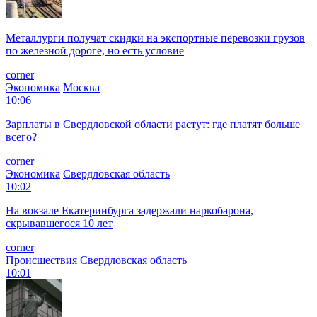
Новости
10:42
На нижегородском предприятии произошел крупный пожар
после вероятного поджога
corner
Происшествия
Нижегородская область
10:27
Уикенд на Среднем Урале начнется с ливней, града и ветра до
25 м/с
corner
Общество
Свердловская область
Реклама
10:20
Минобороны: ВС РФ поразили три сухогруза в Черном море и
логистику в Изюме
corner