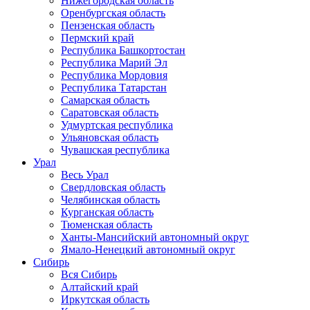
Нижегородская область
Оренбургская область
Пензенская область
Пермский край
Республика Башкортостан
Республика Марий Эл
Республика Мордовия
Республика Татарстан
Самарская область
Саратовская область
Удмуртская республика
Ульяновская область
Чувашская республика
Урал
Весь Урал
Свердловская область
Челябинская область
Курганская область
Тюменская область
Ханты-Мансийский автономный округ
Ямало-Ненецкий автономный округ
Сибирь
Вся Сибирь
Алтайский край
Иркутская область