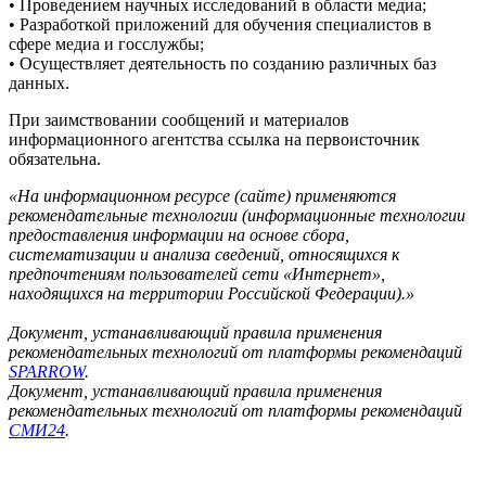
127018
, Россия, г.
Москва
,
ул. Полковая, д. 3, стр. 3
, офис 211
Тел.
+7(499) 112-35-89
E-mail:
news@fedpress.ru
«ФедералПресс» - медиа-холдинг: экспертный канал,
информагентства, журнал. Политика, экономика,
происшествия, общество. Экспертный взгляд на жизнь
регионов РФ
Информационное агентство «ФедералПресс»
(зарегистрировано Федеральной службой по надзору в сфере
связи, информационных технологий и массовых
коммуникаций (Роскомнадзор) 21.07.2023г. за номером ИА №
ФС 77 – 85577)
Учредитель: ООО «ФедералПресс»
Главный редактор: Оксак Наталья Александровна
Адрес редакции:
127018, Россия, г.Москва, ул. Полковая, д. 3, стр. 3, офис 211
Тел.+7(499) 112-35-89 E-mail: news@fedpress.ru
Информация на сайте предназначена для лиц старше 16 лет
«Функционирует при финансовой поддержке