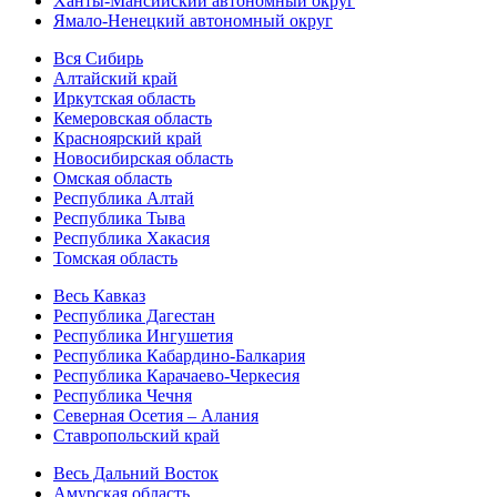
Ханты-Мансийский автономный округ
Ямало-Ненецкий автономный округ
Вся Сибирь
Алтайский край
Иркутская область
Кемеровская область
Красноярский край
Новосибирская область
Омская область
Республика Алтай
Республика Тыва
Республика Хакасия
Томская область
Весь Кавказ
Республика Дагестан
Республика Ингушетия
Республика Кабардино-Балкария
Республика Карачаево-Черкесия
Республика Чечня
Северная Осетия – Алания
Ставропольский край
Весь Дальний Восток
Амурская область