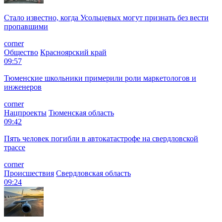
Политика
Москва
10:16
Металлурги получат скидки на экспортные перевозки грузов
по железной дороге, но есть условие
corner
Экономика
Москва
10:06
Зарплаты в Свердловской области растут: где платят больше
всего?
corner
Экономика
Свердловская область
10:02
На вокзале Екатеринбурга задержали наркобарона,
скрывавшегося 10 лет
corner
Происшествия
Свердловская область