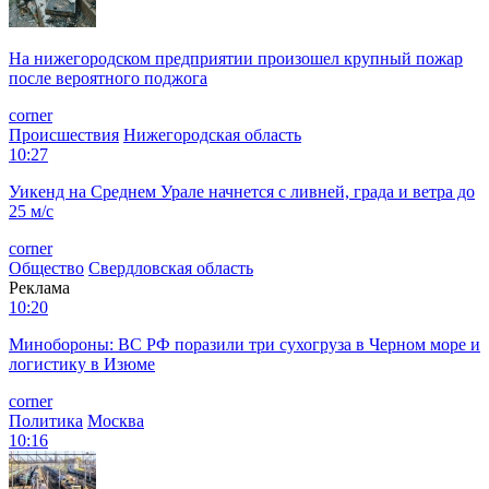
Ранее участники СВО, которые участвовали в параде Победы
в Москве,
поделились
впечатлениями с «ФедералПресс».
Фото: ФедералПресс / Герман Парло
Подписывайтесь на ФедералПресс в
МАХ
,
Дзен.Новости
, а
также следите за самыми интересными новостями в канале
Дзен
. Все самое важное и оперативное — в telegram-канале
«
ФедералПресс
».
Еще по теме:
1.
Госжилинспекция оштрафовала «Рязанский
Водоканал» за перебои с водой
2.
Прокуратура Рязанской области потребовала
ликвидировать несанкционированную свалку
3.
Полиция по горячим следам задержала наркомана,
отобравшего велосипед у школьника в Рязани
4.
«Народный контроль» проверил спортшколу «Планета
спорта» в Сасове: объект получил знак качества
Добавьте
ФедералПресс
в мои источники, чтобы быть в курсе
новостей дня.
Реклама