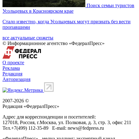
Директор «Ижавиа» покинул пост: что будет с компанией
corner
Экономика
Удмуртская республика
показать еще [...]
все новости
Актуальные сюжеты
Спецоперация
Минобороны: ВС РФ поразили три сухогруза в Черном море и
логистику в Изюме