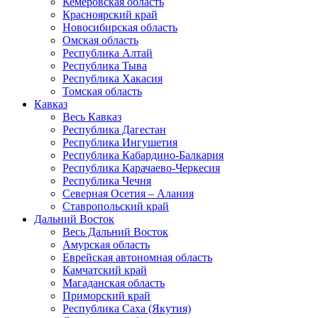
Кемеровская область
Красноярский край
Новосибирская область
Омская область
Республика Алтай
Республика Тыва
Республика Хакасия
Томская область
Кавказ
Весь Кавказ
Республика Дагестан
Республика Ингушетия
Республика Кабардино-Балкария
Республика Карачаево-Черкесия
Республика Чечня
Северная Осетия – Алания
Ставропольский край
Дальний Восток
Весь Дальний Восток
Амурская область
Еврейская автономная область
Камчатский край
Магаданская область
Приморский край
Республика Саха (Якутия)