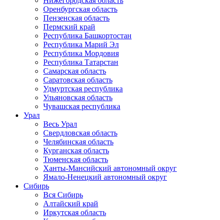
Нижегородская область
Оренбургская область
Пензенская область
Пермский край
Республика Башкортостан
Республика Марий Эл
Республика Мордовия
Республика Татарстан
Самарская область
Саратовская область
Удмуртская республика
Ульяновская область
Чувашская республика
Урал
Весь Урал
Свердловская область
Челябинская область
Курганская область
Тюменская область
Ханты-Мансийский автономный округ
Ямало-Ненецкий автономный округ
Сибирь
Вся Сибирь
Алтайский край
Иркутская область