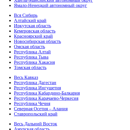
Ханты-Мансийский автономный округ
Ямало-Ненецкий автономный округ
Вся Сибирь
Алтайский край
Иркутская область
Кемеровская область
Красноярский край
Новосибирская область
Омская область
Республика Алтай
Республика Тыва
Республика Хакасия
Томская область
Весь Кавказ
Республика Дагестан
Республика Ингушетия
Республика Кабардино-Балкария
Республика Карачаево-Черкесия
Республика Чечня
Северная Осетия – Алания
Ставропольский край
Весь Дальний Восток
Амурская область