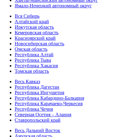
Ханты-Мансийский автономный округ
Ямало-Ненецкий автономный округ
Вся Сибирь
Алтайский край
Иркутская область
Кемеровская область
Красноярский край
Новосибирская область
Омская область
Республика Алтай
Республика Тыва
Республика Хакасия
Томская область
Весь Кавказ
Республика Дагестан
Республика Ингушетия
Республика Кабардино-Балкария
Республика Карачаево-Черкесия
Республика Чечня
Северная Осетия – Алания
Ставропольский край
Весь Дальний Восток
Амурская область