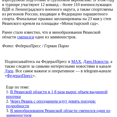
в турнире участвуют 12 команд – более 110 военнослужащих
ВДВ и Ленинградского военного округа, а также спортсмены
из регионов России, входящие в Федерацию парашютного
спорта. Финальные прыжки запланированы на 23 мая у стен
Рязанского кремля на площадке «Монастырский сад».
Ранее стало известно, что в минобразования Рязанской
области
сменился
один из замминистров.
Фото: ФедералПресс / Герман Парло
Подписывайтесь на ФедералПресс в
МАХ
,
Дзен.Новости
, а
также следите за самыми интересными новостями в канале
Дзен
. Все самое важное и оперативное — в telegram-канале
«
ФедералПресс
».
Еще по теме:
1.
В Рязанской области в 1,8 раза вырос объем выданной
ипотеки
2.
Через Рязань с опозданием идут девять поездов:
подробности
3.
В минобразования Рязанской области сменился один из
замминистров