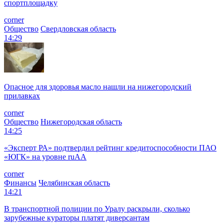
спортплощадку
corner
Общество
Свердловская область
14:29
Опасное для здоровья масло нашли на нижегородский
прилавках
corner
Общество
Нижегородская область
14:25
«Эксперт РА» подтвердил рейтинг кредитоспособности ПАО
«ЮГК» на уровне ruAА
corner
Финансы
Челябинская область
14:21
В транспортной полиции по Уралу раскрыли, сколько
зарубежные кураторы платят диверсантам