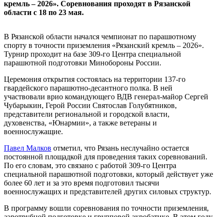
кремль – 2026». Соревнования проходят в Рязанской
области с 18 по 23 мая.
В Рязанской области начался чемпионат по парашютному
спорту в точности приземления «Рязанский кремль – 2026».
Турнир проходит на базе 309-го Центра специальной
парашютной подготовки Минобороны России.
Церемония открытия состоялась на территории 137-го
гвардейского парашютно-десантного полка. В ней
участвовали врио командующего ВДВ генерал-майор Сергей
Чубарыкин, Герой России Святослав Голубятников,
представители региональной и городской власти,
духовенства, «Юнармии», а также ветераны и
военнослужащие.
Павел Малков
отметил, что Рязань неслучайно остается
постоянной площадкой для проведения таких соревнований.
По его словам, это связано с работой 309-го Центра
специальной парашютной подготовки, который действует уже
более 60 лет и за это время подготовил тысячи
военнослужащих и представителей других силовых структур.
В программу вошли соревнования по точности приземления,
аэротрубной подготовке и групповой акробатике. В этом году