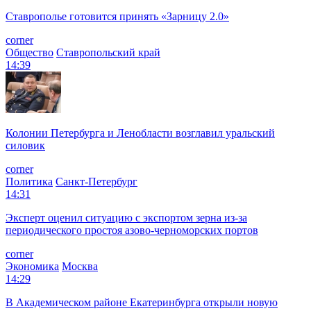
Ставрополье готовится принять «Зарницу 2.0»
corner
Общество
Ставропольский край
14:39
Колонии Петербурга и Ленобласти возглавил уральский
силовик
corner
Политика
Санкт-Петербург
14:31
Эксперт оценил ситуацию с экспортом зерна из-за
периодического простоя азово-черноморских портов
corner
Экономика
Москва
14:29
В Академическом районе Екатеринбурга открыли новую