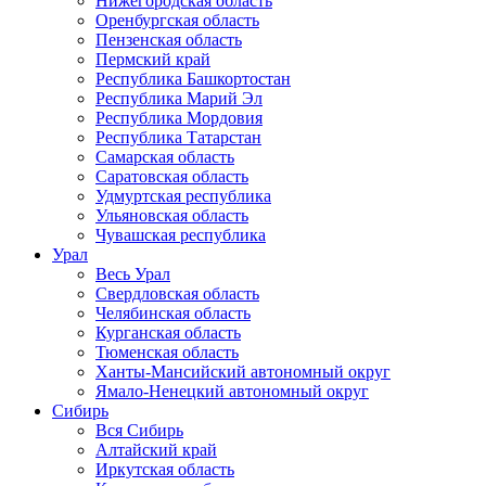
Нижегородская область
Оренбургская область
Пензенская область
Пермский край
Республика Башкортостан
Республика Марий Эл
Республика Мордовия
Республика Татарстан
Самарская область
Саратовская область
Удмуртская республика
Ульяновская область
Чувашская республика
Урал
Весь Урал
Свердловская область
Челябинская область
Курганская область
Тюменская область
Ханты-Мансийский автономный округ
Ямало-Ненецкий автономный округ
Сибирь
Вся Сибирь
Алтайский край
Иркутская область