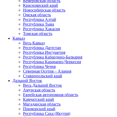
Кемеровская область
Красноярский край
Новосибирская область
Омская область
Республика Алтай
Республика Тыва
Республика Хакасия
Томская область
Кавказ
Весь Кавказ
Республика Дагестан
Республика Ингушетия
Республика Кабардино-Балкария
Республика Карачаево-Черкесия
Республика Чечня
Северная Осетия – Алания
Ставропольский край
Дальний Восток
Весь Дальний Восток
Амурская область
Еврейская автономная область
Камчатский край
Магаданская область
Приморский край
Республика Саха (Якутия)