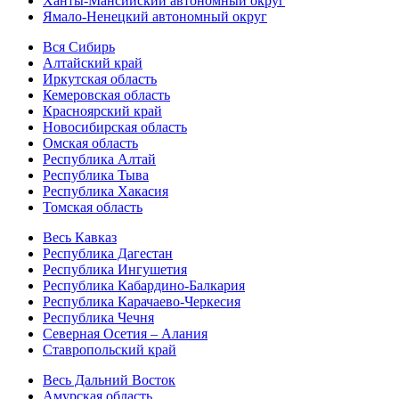
Ханты-Мансийский автономный округ
Ямало-Ненецкий автономный округ
Вся Сибирь
Алтайский край
Иркутская область
Кемеровская область
Красноярский край
Новосибирская область
Омская область
Республика Алтай
Республика Тыва
Республика Хакасия
Томская область
Весь Кавказ
Республика Дагестан
Республика Ингушетия
Республика Кабардино-Балкария
Республика Карачаево-Черкесия
Республика Чечня
Северная Осетия – Алания
Ставропольский край
Весь Дальний Восток
Амурская область