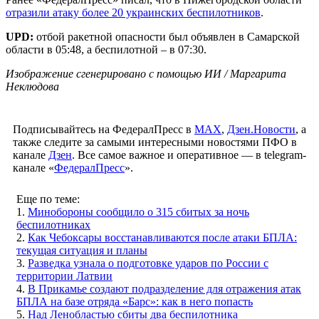
отразили атаку более 20 украинских беспилотников
.
UPD:
отбой ракетной опасности был объявлен в Самарской
области в 05:48, а беспилотной – в 07:30.
Изображение сгенерировано с помощью ИИ / Маргарита
Неклюдова
Подписывайтесь на ФедералПресс в
МАХ
,
Дзен.Новости
, а
также следите за самыми интересными новостями ПФО в
канале
Дзен
. Все самое важное и оперативное — в telegram-
канале «
ФедералПресс
».
Еще по теме:
1.
Минобороны сообщило о 315 сбитых за ночь
беспилотниках
2.
Как Чебоксары восстанавливаются после атаки БПЛА:
текущая ситуация и планы
3.
Разведка узнала о подготовке ударов по России с
территории Латвии
4.
В Прикамье создают подразделение для отражения атак
БПЛА на базе отряда «Барс»: как в него попасть
5.
Над Ленобластью сбиты два беспилотника