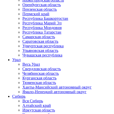
Нижегородская область
Оренбургская область
Пензенская область
Пермский край
Республика Башкортостан
Республика Марий Эл
Республика Мордовия
Республика Татарстан
Самарская область
Саратовская область
Удмуртская республика
Ульяновская область
Чувашская республика
Урал
Весь Урал
Свердловская область
Челябинская область
Курганская область
Тюменская область
Ханты-Мансийский автономный округ
Ямало-Ненецкий автономный округ
Сибирь
Вся Сибирь
Алтайский край
Иркутская область