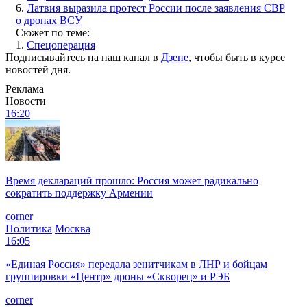
6.
Латвия выразила протест России после заявления СВР
о дронах ВСУ
Сюжет по теме:
1.
Спецоперация
Подписывайтесь на наш канал в
Дзене
, чтобы быть в курсе
новостей дня.
Реклама
Новости
16:20
Время деклараций прошло: Россия может радикально
сократить поддержку Армении
corner
Политика
Москва
16:05
«Единая Россия» передала зенитчикам в ЛНР и бойцам
группировки «Центр» дроны «Скворец» и РЭБ
corner