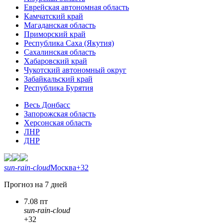
Еврейская автономная область
Камчатский край
Магаданская область
Приморский край
Республика Саха (Якутия)
Сахалинская область
Хабаровский край
Чукотский автономный округ
Забайкальский край
Республика Бурятия
Весь Донбасс
Запорожская область
Херсонская область
ЛНР
ДНР
sun-rain-cloud
Москва
+32
Прогноз на 7 дней
7.08 пт
sun-rain-cloud
+32