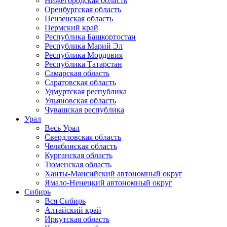
Нижегородская область
Оренбургская область
Пензенская область
Пермский край
Республика Башкортостан
Республика Марий Эл
Республика Мордовия
Республика Татарстан
Самарская область
Саратовская область
Удмуртская республика
Ульяновская область
Чувашская республика
Урал
Весь Урал
Свердловская область
Челябинская область
Курганская область
Тюменская область
Ханты-Мансийский автономный округ
Ямало-Ненецкий автономный округ
Сибирь
Вся Сибирь
Алтайский край
Иркутская область