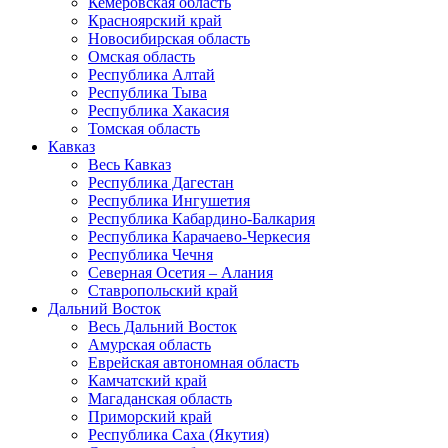
Кемеровская область
Красноярский край
Новосибирская область
Омская область
Республика Алтай
Республика Тыва
Республика Хакасия
Томская область
Кавказ
Весь Кавказ
Республика Дагестан
Республика Ингушетия
Республика Кабардино-Балкария
Республика Карачаево-Черкесия
Республика Чечня
Северная Осетия – Алания
Ставропольский край
Дальний Восток
Весь Дальний Восток
Амурская область
Еврейская автономная область
Камчатский край
Магаданская область
Приморский край
Республика Саха (Якутия)