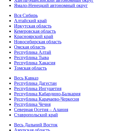
Ханты-Мансийский автономный округ
Ямало-Ненецкий автономный округ
Вся Сибирь
Алтайский край
Иркутская область
Кемеровская область
Красноярский край
Новосибирская область
Омская область
Республика Алтай
Республика Тыва
Республика Хакасия
Томская область
Весь Кавказ
Республика Дагестан
Республика Ингушетия
Республика Кабардино-Балкария
Республика Карачаево-Черкесия
Республика Чечня
Северная Осетия – Алания
Ставропольский край
Весь Дальний Восток
Амурская область