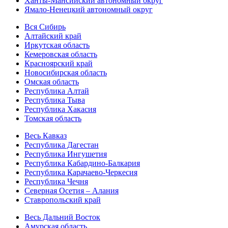
Ханты-Мансийский автономный округ
Ямало-Ненецкий автономный округ
Вся Сибирь
Алтайский край
Иркутская область
Кемеровская область
Красноярский край
Новосибирская область
Омская область
Республика Алтай
Республика Тыва
Республика Хакасия
Томская область
Весь Кавказ
Республика Дагестан
Республика Ингушетия
Республика Кабардино-Балкария
Республика Карачаево-Черкесия
Республика Чечня
Северная Осетия – Алания
Ставропольский край
Весь Дальний Восток
Амурская область