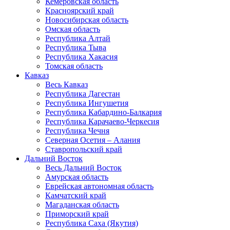
Кемеровская область
Красноярский край
Новосибирская область
Омская область
Республика Алтай
Республика Тыва
Республика Хакасия
Томская область
Кавказ
Весь Кавказ
Республика Дагестан
Республика Ингушетия
Республика Кабардино-Балкария
Республика Карачаево-Черкесия
Республика Чечня
Северная Осетия – Алания
Ставропольский край
Дальний Восток
Весь Дальний Восток
Амурская область
Еврейская автономная область
Камчатский край
Магаданская область
Приморский край
Республика Саха (Якутия)