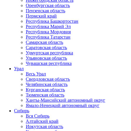
Нижегородская область
Оренбургская область
Пензенская область
Пермский край
Республика Башкортостан
Республика Марий Эл
Республика Мордовия
Республика Татарстан
Самарская область
Саратовская область
Удмуртская республика
Ульяновская область
Чувашская республика
Урал
Весь Урал
Свердловская область
Челябинская область
Курганская область
Тюменская область
Ханты-Мансийский автономный округ
Ямало-Ненецкий автономный округ
Сибирь
Вся Сибирь
Алтайский край
Иркутская область