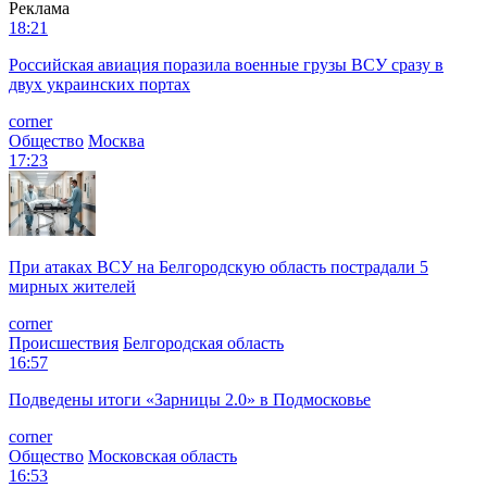
Реклама
18:21
Российская авиация поразила военные грузы ВСУ сразу в
двух украинских портах
corner
Общество
Москва
17:23
При атаках ВСУ на Белгородскую область пострадали 5
мирных жителей
corner
Происшествия
Белгородская область
16:57
Подведены итоги «Зарницы 2.0» в Подмосковье
corner
Общество
Московская область
16:53