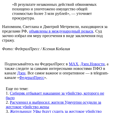
«В результате незаконных действий обвиняемых
похищено и уничтожено имущество общей
стоимостью более 3 млн рублей», — уточняет
прокуратура.
Напомним, Светлана и Дмитрий Метревели, находящиеся за
пределами РФ,
объявлены в международный розыск
. Суд
заочно избрал им меру пресечения в виде заключения под
стражу.
Фото: ФедералПресс / Ксения Кобалия
Подписывайтесь на ФедералПресс в
МАХ
,
Дзен.Новости
, а
также следите за самыми интересными новостями ПФО в
канале
Дзен
. Все самое важное и оперативное — в telegram-
канале «
ФедералПресс
».
Еще по теме:
1.
Сибиряк отбывает наказание за убийство, которого не
было
2.
Расчленил и выбросил: жителя Удмуртии осудили за
жестокое убийство жены
3.
Жительницу Уфы будут судить за жестокое убийство