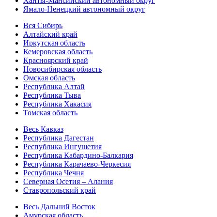
Ханты-Мансийский автономный округ
Ямало-Ненецкий автономный округ
Вся Сибирь
Алтайский край
Иркутская область
Кемеровская область
Красноярский край
Новосибирская область
Омская область
Республика Алтай
Республика Тыва
Республика Хакасия
Томская область
Весь Кавказ
Республика Дагестан
Республика Ингушетия
Республика Кабардино-Балкария
Республика Карачаево-Черкесия
Республика Чечня
Северная Осетия – Алания
Ставропольский край
Весь Дальний Восток
Амурская область