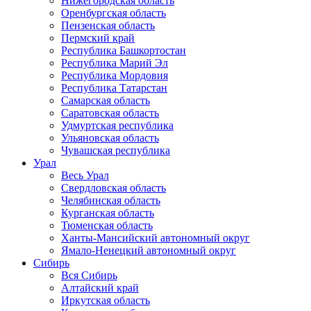
Нижегородская область
Оренбургская область
Пензенская область
Пермский край
Республика Башкортостан
Республика Марий Эл
Республика Мордовия
Республика Татарстан
Самарская область
Саратовская область
Удмуртская республика
Ульяновская область
Чувашская республика
Урал
Весь Урал
Свердловская область
Челябинская область
Курганская область
Тюменская область
Ханты-Мансийский автономный округ
Ямало-Ненецкий автономный округ
Сибирь
Вся Сибирь
Алтайский край
Иркутская область