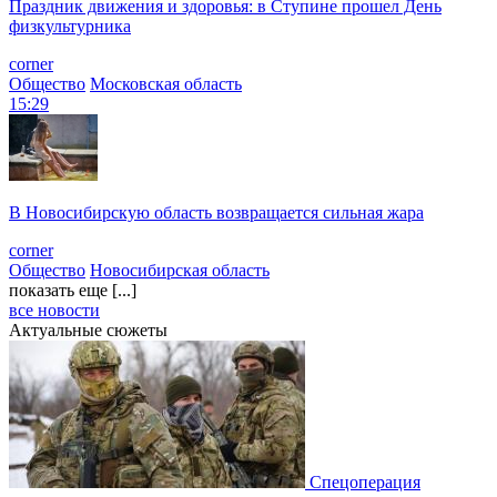
Праздник движения и здоровья: в Ступине прошел День
физкультурника
corner
Общество
Московская область
15:29
В Новосибирскую область возвращается сильная жара
corner
Общество
Новосибирская область
показать еще [...]
все новости
Актуальные сюжеты
Спецоперация