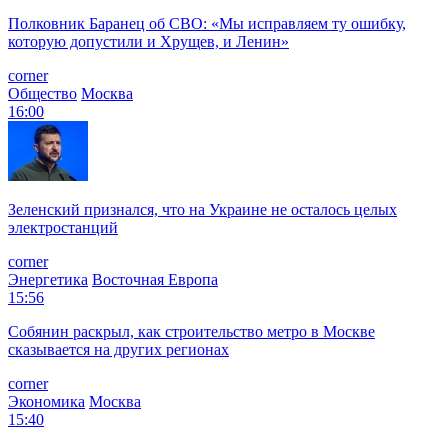
Полковник Баранец об СВО: «Мы исправляем ту ошибку,
которую допустили и Хрущев, и Ленин»
corner
Общество
Москва
16:00
Зеленский признался, что на Украине не осталось целых
электростанций
corner
Энергетика
Восточная Европа
15:56
Собянин раскрыл, как строительство метро в Москве
сказывается на других регионах
corner
Экономика
Москва
15:40