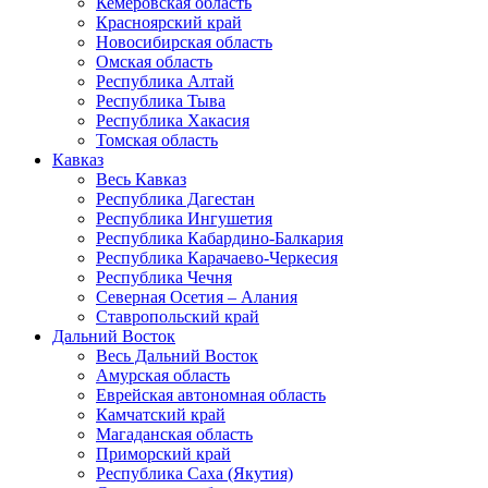
Кемеровская область
Красноярский край
Новосибирская область
Омская область
Республика Алтай
Республика Тыва
Республика Хакасия
Томская область
Кавказ
Весь Кавказ
Республика Дагестан
Республика Ингушетия
Республика Кабардино-Балкария
Республика Карачаево-Черкесия
Республика Чечня
Северная Осетия – Алания
Ставропольский край
Дальний Восток
Весь Дальний Восток
Амурская область
Еврейская автономная область
Камчатский край
Магаданская область
Приморский край
Республика Саха (Якутия)