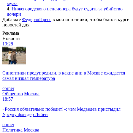
мужа
4.
Нижегородского пенсионера будут судить за убийство
дочери
Добавьте
ФедералПресс
в мои источники, чтобы быть в курсе
новостей дня.
Реклама
Новости
19:28
Синоптики предупредили, в какие дни в Москве ожидается
самая низкая температура
corner
Общество
Москва
18:57
«Россия обязательно победит!»: чем Медведев пристыдил
Урсулу фон дер Ляйен
corner
Политика
Москва