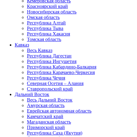
Кемеровская область
Красноярский край
Новосибирская область
Омская область
Республика Алтай
Республика Тыва
Республика Хакасия
Томская область
Кавказ
Весь Кавказ
Республика Дагестан
Республика Ингушетия
Республика Кабардино-Балкария
Республика Карачаево-Черкесия
Республика Чечня
Северная Осетия – Алания
Ставропольский край
Дальний Восток
Весь Дальний Восток
Амурская область
Еврейская автономная область
Камчатский край
Магаданская область
Приморский край
Республика Саха (Якутия)