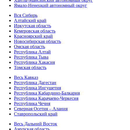
Ханты-Мансийский автономный округ
Ямало-Ненецкий автономный округ
Вся Сибирь
Алтайский край
Иркутская область
Кемеровская область
Красноярский край
Новосибирская область
Омская область
Республика Алтай
Республика Тыва
Республика Хакасия
Томская область
Весь Кавказ
Республика Дагестан
Республика Ингушетия
Республика Кабардино-Балкария
Республика Карачаево-Черкесия
Республика Чечня
Северная Осетия – Алания
Ставропольский край
Весь Дальний Восток
Амурская область