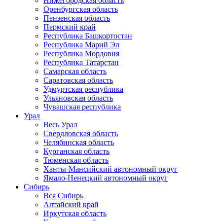
Нижегородская область
Оренбургская область
Пензенская область
Пермский край
Республика Башкортостан
Республика Марий Эл
Республика Мордовия
Республика Татарстан
Самарская область
Саратовская область
Удмуртская республика
Ульяновская область
Чувашская республика
Урал
Весь Урал
Свердловская область
Челябинская область
Курганская область
Тюменская область
Ханты-Мансийский автономный округ
Ямало-Ненецкий автономный округ
Сибирь
Вся Сибирь
Алтайский край
Иркутская область