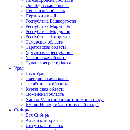
Нижегородская область
Оренбургская область
Пензенская область
Пермский край
Республика Башкортостан
Республика Марий Эл
Республика Мордовия
Республика Татарстан
Самарская область
Саратовская область
Удмуртская республика
Ульяновская область
Чувашская республика
Урал
Весь Урал
Свердловская область
Челябинская область
Курганская область
Тюменская область
Ханты-Мансийский автономный округ
Ямало-Ненецкий автономный округ
Сибирь
Вся Сибирь
Алтайский край
Иркутская область