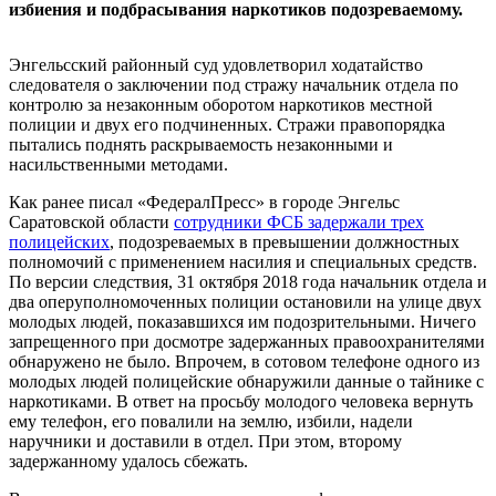
избиения и подбрасывания наркотиков подозреваемому.
Энгельсский районный суд удовлетворил ходатайство
следователя о заключении под стражу начальник отдела по
контролю за незаконным оборотом наркотиков местной
полиции и двух его подчиненных. Стражи правопорядка
пытались поднять раскрываемость незаконными и
насильственными методами.
Как ранее писал «ФедералПресс» в городе Энгельс
Саратовской области
сотрудники ФСБ задержали трех
полицейских
, подозреваемых в превышении должностных
полномочий с применением насилия и специальных средств.
По версии следствия, 31 октября 2018 года начальник отдела и
два оперуполномоченных полиции остановили на улице двух
молодых людей, показавшихся им подозрительными. Ничего
запрещенного при досмотре задержанных правоохранителями
обнаружено не было. Впрочем, в сотовом телефоне одного из
молодых людей полицейские обнаружили данные о тайнике с
наркотиками. В ответ на просьбу молодого человека вернуть
ему телефон, его повалили на землю, избили, надели
наручники и доставили в отдел. При этом, второму
задержанному удалось сбежать.