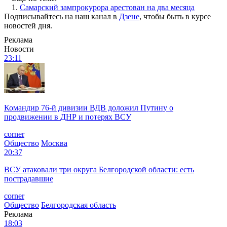
1.
Самарский зампрокурора арестован на два месяца
Подписывайтесь на наш канал в
Дзене
, чтобы быть в курсе
новостей дня.
Реклама
Новости
23:11
Командир 76-й дивизии ВДВ доложил Путину о
продвижении в ДНР и потерях ВСУ
corner
Общество
Москва
20:37
ВСУ атаковали три округа Белгородской области: есть
пострадавшие
corner
Общество
Белгородская область
Реклама
18:03