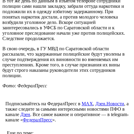
В тот же день по данным в изъятом телефоне сотрудники
полиции сами нашли закладку, забрали оттуда наркотики и
подложили их в одежду избитому задержанному. При
понятых наркотик достали, а против молодого человека
возбудили уголовное дело. Вскоре ситуацией
заинтересовались в УФСБ по Саратовской области и к
уголовное преследование начали уже против полицейских.
Следствие продолжается.
В свою очередь, в ГУ МВД по Саратовской области
рассказали, что задержанные полицейские будут уволены в
случае подтверждения их виновности во вменяемых им
преступлениях. Кроме того, в случае признания их вины
будут строго наказаны руководители этих сотрудников
полиции.
Фото: ФедералПресс
Подписывайтесь на ФедералПресс в
МАХ
,
Дзен.Новости
, а
также следите за самыми интересными новостями ПФО в
канале
Дзен
. Все самое важное и оперативное — в telegram-
канале «
ФедералПресс
».
Еще по теме: