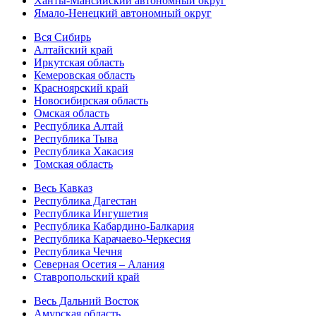
Ханты-Мансийский автономный округ
Ямало-Ненецкий автономный округ
Вся Сибирь
Алтайский край
Иркутская область
Кемеровская область
Красноярский край
Новосибирская область
Омская область
Республика Алтай
Республика Тыва
Республика Хакасия
Томская область
Весь Кавказ
Республика Дагестан
Республика Ингушетия
Республика Кабардино-Балкария
Республика Карачаево-Черкесия
Республика Чечня
Северная Осетия – Алания
Ставропольский край
Весь Дальний Восток
Амурская область