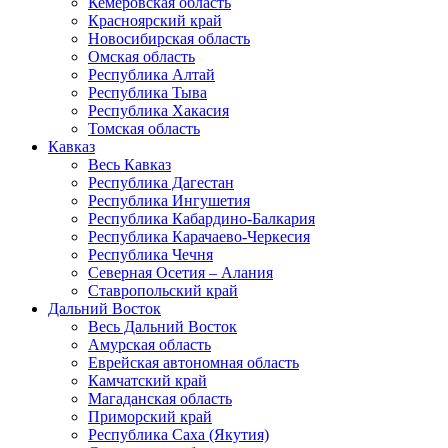
Кемеровская область
Красноярский край
Новосибирская область
Омская область
Республика Алтай
Республика Тыва
Республика Хакасия
Томская область
Кавказ
Весь Кавказ
Республика Дагестан
Республика Ингушетия
Республика Кабардино-Балкария
Республика Карачаево-Черкесия
Республика Чечня
Северная Осетия – Алания
Ставропольский край
Дальний Восток
Весь Дальний Восток
Амурская область
Еврейская автономная область
Камчатский край
Магаданская область
Приморский край
Республика Саха (Якутия)