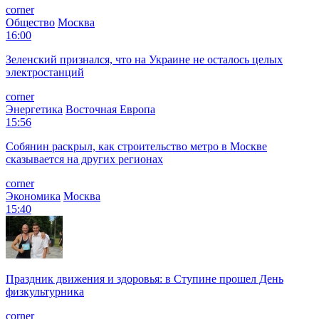
corner
Общество
Москва
16:00
Зеленский признался, что на Украине не осталось целых
электростанций
corner
Энергетика
Восточная Европа
15:56
Собянин раскрыл, как строительство метро в Москве
сказывается на других регионах
corner
Экономика
Москва
15:40
Праздник движения и здоровья: в Ступине прошел День
физкультурника
corner