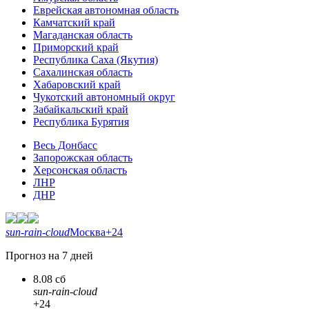
Еврейская автономная область
Камчатский край
Магаданская область
Приморский край
Республика Саха (Якутия)
Сахалинская область
Хабаровский край
Чукотский автономный округ
Забайкальский край
Республика Бурятия
Весь Донбасс
Запорожская область
Херсонская область
ЛНР
ДНР
sun-rain-cloud
Москва
+24
Прогноз на 7 дней
8.08 сб
sun-rain-cloud
+24