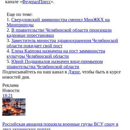
канале «
ФедералПресс
».
Еще по теме:
1.
Свердловский замминистра сменил МинЖКХ на
Минприроды
2.
В правительстве Челябинской области произошли
кадровые перестановки
3.
Заместитель министра здравоохранения Челябинской
области покидает свой пост
4.
Елена Карпова назначена на пост замминистра
культуры Челябинской области
5.
Юрий Подшивалов назначен вице-премьером
правительства Челябинской области
Подписывайтесь на наш канал в
Дзене
, чтобы быть в курсе
новостей дня.
Реклама
Новости
18:21
Российская авиация поразила военные грузы ВСУ сразу в
двух украинских портах