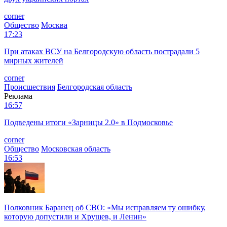
corner
Общество
Москва
17:23
При атаках ВСУ на Белгородскую область пострадали 5
мирных жителей
corner
Происшествия
Белгородская область
Реклама
16:57
Подведены итоги «Зарницы 2.0» в Подмосковье
corner
Общество
Московская область
16:53
Полковник Баранец об СВО: «Мы исправляем ту ошибку,
которую допустили и Хрущев, и Ленин»