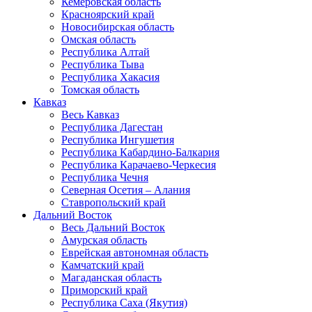
Кемеровская область
Красноярский край
Новосибирская область
Омская область
Республика Алтай
Республика Тыва
Республика Хакасия
Томская область
Кавказ
Весь Кавказ
Республика Дагестан
Республика Ингушетия
Республика Кабардино-Балкария
Республика Карачаево-Черкесия
Республика Чечня
Северная Осетия – Алания
Ставропольский край
Дальний Восток
Весь Дальний Восток
Амурская область
Еврейская автономная область
Камчатский край
Магаданская область
Приморский край
Республика Саха (Якутия)