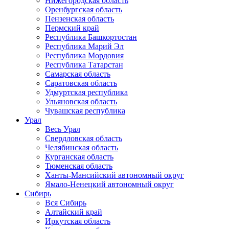
Нижегородская область
Оренбургская область
Пензенская область
Пермский край
Республика Башкортостан
Республика Марий Эл
Республика Мордовия
Республика Татарстан
Самарская область
Саратовская область
Удмуртская республика
Ульяновская область
Чувашская республика
Урал
Весь Урал
Свердловская область
Челябинская область
Курганская область
Тюменская область
Ханты-Мансийский автономный округ
Ямало-Ненецкий автономный округ
Сибирь
Вся Сибирь
Алтайский край
Иркутская область