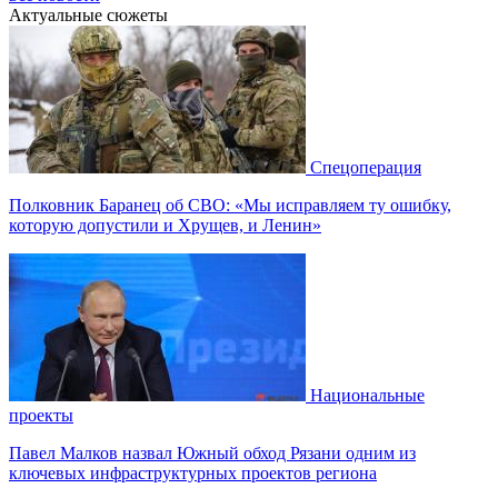
Актуальные сюжеты
Спецоперация
Полковник Баранец об СВО: «Мы исправляем ту ошибку,
которую допустили и Хрущев, и Ленин»
Национальные
проекты
Павел Малков назвал Южный обход Рязани одним из
ключевых инфраструктурных проектов региона