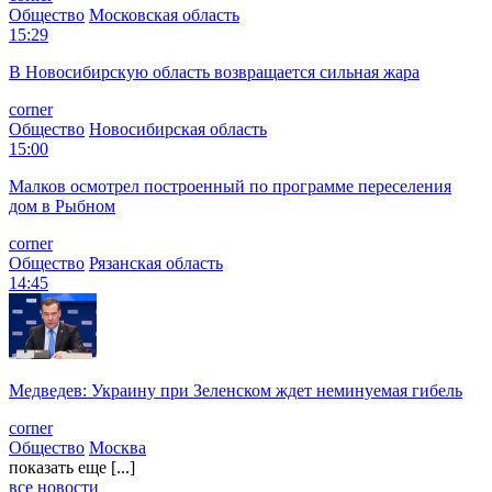
Общество
Московская область
15:29
В Новосибирскую область возвращается сильная жара
corner
Общество
Новосибирская область
15:00
Малков осмотрел построенный по программе переселения
дом в Рыбном
corner
Общество
Рязанская область
14:45
Медведев: Украину при Зеленском ждет неминуемая гибель
corner
Общество
Москва
показать еще [...]
все новости