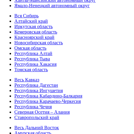
Ханты-Мансийский автономный округ
Ямало-Ненецкий автономный округ
Вся Сибирь
Алтайский край
Иркутская область
Кемеровская область
Красноярский край
Новосибирская область
Омская область
Республика Алтай
Республика Тыва
Республика Хакасия
Томская область
Весь Кавказ
Республика Дагестан
Республика Ингушетия
Республика Кабардино-Балкария
Республика Карачаево-Черкесия
Республика Чечня
Северная Осетия – Алания
Ставропольский край
Весь Дальний Восток
Амурская область