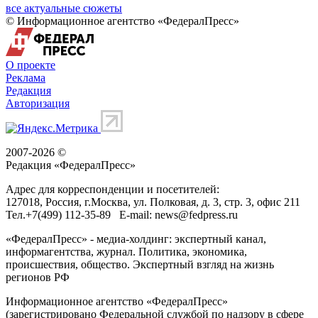
все актуальные сюжеты
© Информационное агентство «ФедералПресс»
О проекте
Реклама
Редакция
Авторизация
2007-2026 ©
Редакция «
ФедералПресс
»
Адрес для корреспонденции и посетителей:
127018
, Россия, г.
Москва
,
ул. Полковая, д. 3, стр. 3
, офис 211
Тел.
+7(499) 112-35-89
E-mail:
news@fedpress.ru
«ФедералПресс» - медиа-холдинг: экспертный канал,
информагентства, журнал. Политика, экономика,
происшествия, общество. Экспертный взгляд на жизнь
регионов РФ
Информационное агентство «ФедералПресс»
(зарегистрировано Федеральной службой по надзору в сфере