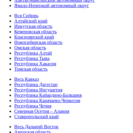
Ханты-Мансийский автономный округ
Ямало-Ненецкий автономный округ
Вся Сибирь
Алтайский край
Иркутская область
Кемеровская область
Красноярский край
Новосибирская область
Омская область
Республика Алтай
Республика Тыва
Республика Хакасия
Томская область
Весь Кавказ
Республика Дагестан
Республика Ингушетия
Республика Кабардино-Балкария
Республика Карачаево-Черкесия
Республика Чечня
Северная Осетия – Алания
Ставропольский край
Весь Дальний Восток
Амурская область