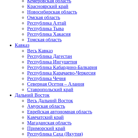
Кемеровская область
Красноярский край
Новосибирская область
Омская область
Республика Алтай
Республика Тыва
Республика Хакасия
Томская область
Кавказ
Весь Кавказ
Республика Дагестан
Республика Ингушетия
Республика Кабардино-Балкария
Республика Карачаево-Черкесия
Республика Чечня
Северная Осетия – Алания
Ставропольский край
Дальний Восток
Весь Дальний Восток
Амурская область
Еврейская автономная область
Камчатский край
Магаданская область
Приморский край
Республика Саха (Якутия)