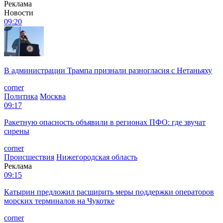
Реклама
Новости
09:20
В администрации Трампа признали разногласия с Нетаньяху
corner
Политика
Москва
09:17
Ракетную опасность объявили в регионах ПФО: где звучат
сирены
corner
Происшествия
Нижегородская область
Реклама
09:15
Катырин предложил расширить меры поддержки операторов
морских терминалов на Чукотке
corner