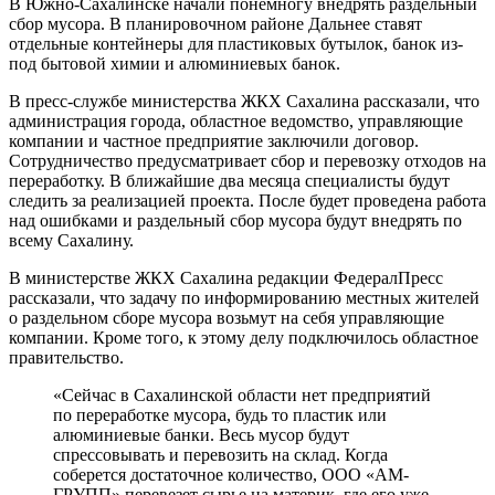
В Южно-Сахалинске начали понемногу внедрять раздельный
сбор мусора. В планировочном районе Дальнее ставят
отдельные контейнеры для пластиковых бутылок, банок из-
под бытовой химии и алюминиевых банок.
В пресс-службе министерства ЖКХ Сахалина рассказали, что
администрация города, областное ведомство, управляющие
компании и частное предприятие заключили договор.
Сотрудничество предусматривает сбор и перевозку отходов на
переработку. В ближайшие два месяца специалисты будут
следить за реализацией проекта. После будет проведена работа
над ошибками и раздельный сбор мусора будут внедрять по
всему Сахалину.
В министерстве ЖКХ Сахалина редакции ФедералПресс
рассказали, что задачу по информированию местных жителей
о раздельном сборе мусора возьмут на себя управляющие
компании. Кроме того, к этому делу подключилось областное
правительство.
«Сейчас в Сахалинской области нет предприятий
по переработке мусора, будь то пластик или
алюминиевые банки. Весь мусор будут
спрессовывать и перевозить на склад. Когда
соберется достаточное количество, ООО «АМ-
ГРУПП» перевезет сырье на материк, где его уже