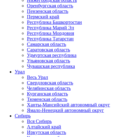
Нижегородская область
Оренбургская область
Пензенская область
Пермский край
Республика Башкортостан
Республика Марий Эл
Республика Мордовия
Республика Татарстан
Самарская область
Саратовская область
Удмуртская республика
Ульяновская область
Чувашская республика
Урал
Весь Урал
Свердловская область
Челябинская область
Курганская область
Тюменская область
Ханты-Мансийский автономный округ
Ямало-Ненецкий автономный округ
Сибирь
Вся Сибирь
Алтайский край
Иркутская область