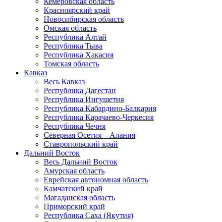
Кемеровская область
Красноярский край
Новосибирская область
Омская область
Республика Алтай
Республика Тыва
Республика Хакасия
Томская область
Кавказ
Весь Кавказ
Республика Дагестан
Республика Ингушетия
Республика Кабардино-Балкария
Республика Карачаево-Черкесия
Республика Чечня
Северная Осетия – Алания
Ставропольский край
Дальний Восток
Весь Дальний Восток
Амурская область
Еврейская автономная область
Камчатский край
Магаданская область
Приморский край
Республика Саха (Якутия)