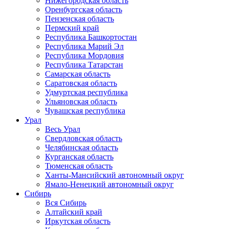
Нижегородская область
Оренбургская область
Пензенская область
Пермский край
Республика Башкортостан
Республика Марий Эл
Республика Мордовия
Республика Татарстан
Самарская область
Саратовская область
Удмуртская республика
Ульяновская область
Чувашская республика
Урал
Весь Урал
Свердловская область
Челябинская область
Курганская область
Тюменская область
Ханты-Мансийский автономный округ
Ямало-Ненецкий автономный округ
Сибирь
Вся Сибирь
Алтайский край
Иркутская область