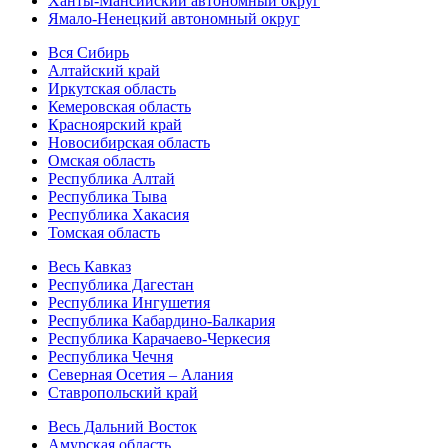
Ханты-Мансийский автономный округ
Ямало-Ненецкий автономный округ
Вся Сибирь
Алтайский край
Иркутская область
Кемеровская область
Красноярский край
Новосибирская область
Омская область
Республика Алтай
Республика Тыва
Республика Хакасия
Томская область
Весь Кавказ
Республика Дагестан
Республика Ингушетия
Республика Кабардино-Балкария
Республика Карачаево-Черкесия
Республика Чечня
Северная Осетия – Алания
Ставропольский край
Весь Дальний Восток
Амурская область