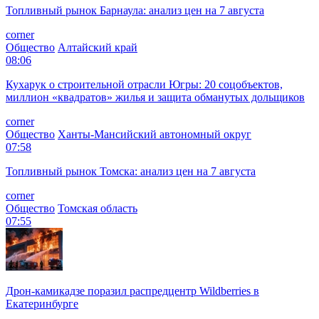
Топливный рынок Барнаула: анализ цен на 7 августа
corner
Общество
Алтайский край
08:06
Кухарук о строительной отрасли Югры: 20 соцобъектов,
миллион «квадратов» жилья и защита обманутых дольщиков
corner
Общество
Ханты-Мансийский автономный округ
07:58
Топливный рынок Томска: анализ цен на 7 августа
corner
Общество
Томская область
07:55
Дрон-камикадзе поразил распредцентр Wildberries в
Екатеринбурге