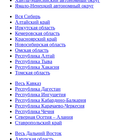
Ханты-Мансийский автономный округ
Ямало-Ненецкий автономный округ
Вся Сибирь
Алтайский край
Иркутская область
Кемеровская область
Красноярский край
Новосибирская область
Омская область
Республика Алтай
Республика Тыва
Республика Хакасия
Томская область
Весь Кавказ
Республика Дагестан
Республика Ингушетия
Республика Кабардино-Балкария
Республика Карачаево-Черкесия
Республика Чечня
Северная Осетия – Алания
Ставропольский край
Весь Дальний Восток
Амурская область