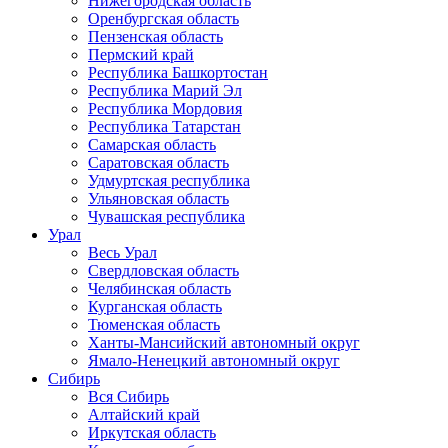
Нижегородская область
Оренбургская область
Пензенская область
Пермский край
Республика Башкортостан
Республика Марий Эл
Республика Мордовия
Республика Татарстан
Самарская область
Саратовская область
Удмуртская республика
Ульяновская область
Чувашская республика
Урал
Весь Урал
Свердловская область
Челябинская область
Курганская область
Тюменская область
Ханты-Мансийский автономный округ
Ямало-Ненецкий автономный округ
Сибирь
Вся Сибирь
Алтайский край
Иркутская область