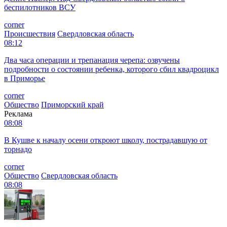
беспилотников ВСУ
corner
Происшествия
Свердловская область
08:12
Два часа операции и трепанация черепа: озвучены
подробности о состоянии ребенка, которого сбил квадроцикл
в Приморье
corner
Общество
Приморский край
Реклама
08:08
В Кушве к началу осени откроют школу, пострадавшую от
торнадо
corner
Общество
Свердловская область
08:08