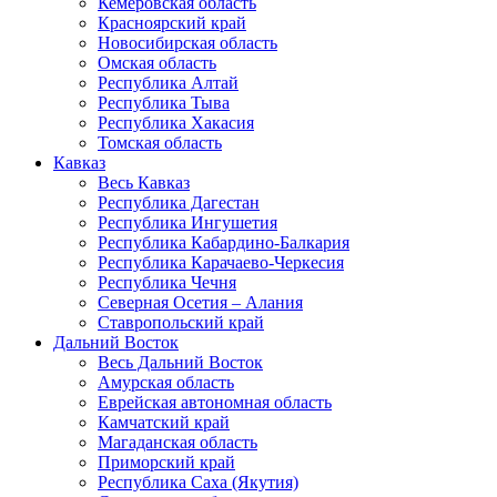
Кемеровская область
Красноярский край
Новосибирская область
Омская область
Республика Алтай
Республика Тыва
Республика Хакасия
Томская область
Кавказ
Весь Кавказ
Республика Дагестан
Республика Ингушетия
Республика Кабардино-Балкария
Республика Карачаево-Черкесия
Республика Чечня
Северная Осетия – Алания
Ставропольский край
Дальний Восток
Весь Дальний Восток
Амурская область
Еврейская автономная область
Камчатский край
Магаданская область
Приморский край
Республика Саха (Якутия)