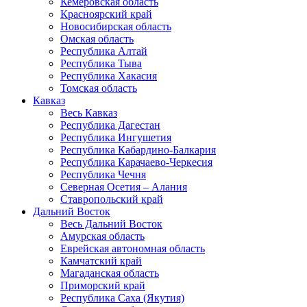
Кемеровская область
Красноярский край
Новосибирская область
Омская область
Республика Алтай
Республика Тыва
Республика Хакасия
Томская область
Кавказ
Весь Кавказ
Республика Дагестан
Республика Ингушетия
Республика Кабардино-Балкария
Республика Карачаево-Черкесия
Республика Чечня
Северная Осетия – Алания
Ставропольский край
Дальний Восток
Весь Дальний Восток
Амурская область
Еврейская автономная область
Камчатский край
Магаданская область
Приморский край
Республика Саха (Якутия)