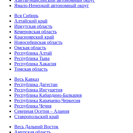
Ханты-Мансийский автономный округ
Ямало-Ненецкий автономный округ
Вся Сибирь
Алтайский край
Иркутская область
Кемеровская область
Красноярский край
Новосибирская область
Омская область
Республика Алтай
Республика Тыва
Республика Хакасия
Томская область
Весь Кавказ
Республика Дагестан
Республика Ингушетия
Республика Кабардино-Балкария
Республика Карачаево-Черкесия
Республика Чечня
Северная Осетия – Алания
Ставропольский край
Весь Дальний Восток
Амурская область