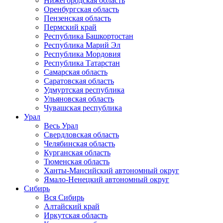
Нижегородская область
Оренбургская область
Пензенская область
Пермский край
Республика Башкортостан
Республика Марий Эл
Республика Мордовия
Республика Татарстан
Самарская область
Саратовская область
Удмуртская республика
Ульяновская область
Чувашская республика
Урал
Весь Урал
Свердловская область
Челябинская область
Курганская область
Тюменская область
Ханты-Мансийский автономный округ
Ямало-Ненецкий автономный округ
Сибирь
Вся Сибирь
Алтайский край
Иркутская область