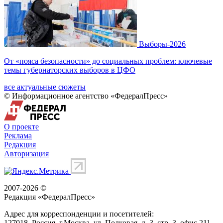
Выборы-2026
От «пояса безопасности» до социальных проблем: ключевые
темы губернаторских выборов в ЦФО
все актуальные сюжеты
© Информационное агентство «ФедералПресс»
О проекте
Реклама
Редакция
Авторизация
2007-2026 ©
Редакция «
ФедералПресс
»
Адрес для корреспонденции и посетителей:
127018
, Россия, г.
Москва
,
ул. Полковая, д. 3, стр. 3
, офис 211