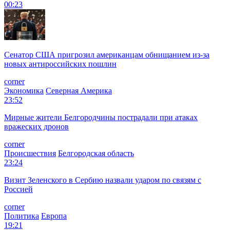
00:23
Сенатор США пригрозил американцам обнищанием из-за
новых антироссийских пошлин
corner
Экономика
Северная Америка
23:52
Мирные жители Белгородчины пострадали при атаках
вражеских дронов
corner
Происшествия
Белгородская область
23:24
Визит Зеленского в Сербию назвали ударом по связям с
Россией
corner
Политика
Европа
19:21