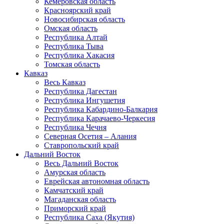
Кемеровская область
Красноярский край
Новосибирская область
Омская область
Республика Алтай
Республика Тыва
Республика Хакасия
Томская область
Кавказ
Весь Кавказ
Республика Дагестан
Республика Ингушетия
Республика Кабардино-Балкария
Республика Карачаево-Черкесия
Республика Чечня
Северная Осетия – Алания
Ставропольский край
Дальний Восток
Весь Дальний Восток
Амурская область
Еврейская автономная область
Камчатский край
Магаданская область
Приморский край
Республика Саха (Якутия)