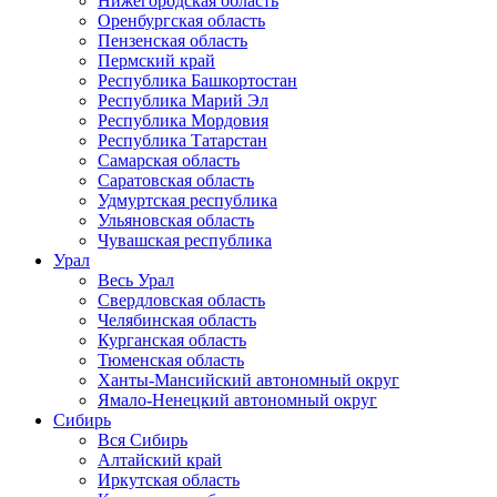
Нижегородская область
Оренбургская область
Пензенская область
Пермский край
Республика Башкортостан
Республика Марий Эл
Республика Мордовия
Республика Татарстан
Самарская область
Саратовская область
Удмуртская республика
Ульяновская область
Чувашская республика
Урал
Весь Урал
Свердловская область
Челябинская область
Курганская область
Тюменская область
Ханты-Мансийский автономный округ
Ямало-Ненецкий автономный округ
Сибирь
Вся Сибирь
Алтайский край
Иркутская область