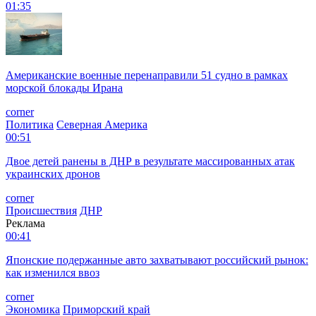
01:35
Американские военные перенаправили 51 судно в рамках
морской блокады Ирана
corner
Политика
Северная Америка
00:51
Двое детей ранены в ДНР в результате массированных атак
украинских дронов
corner
Происшествия
ДНР
Реклама
00:41
Японские подержанные авто захватывают российский рынок:
как изменился ввоз
corner
Экономика
Приморский край