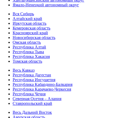
Ханты-Мансийский автономный округ
Ямало-Ненецкий автономный округ
Вся Сибирь
Алтайский край
Иркутская область
Кемеровская область
Красноярский край
Новосибирская область
Омская область
Республика Алтай
Республика Тыва
Республика Хакасия
Томская область
Весь Кавказ
Республика Дагестан
Республика Ингушетия
Республика Кабардино-Балкария
Республика Карачаево-Черкесия
Республика Чечня
Северная Осетия – Алания
Ставропольский край
Весь Дальний Восток
Амурская область