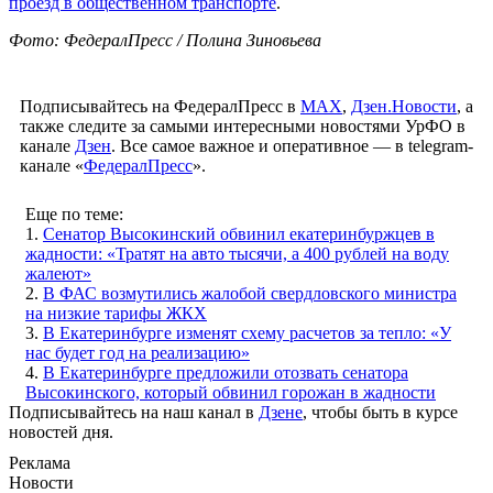
проезд в общественном транспорте
.
Фото: ФедералПресс / Полина Зиновьева
Подписывайтесь на ФедералПресс в
МАХ
,
Дзен.Новости
, а
также следите за самыми интересными новостями УрФО в
канале
Дзен
. Все самое важное и оперативное — в telegram-
канале «
ФедералПресс
».
Еще по теме:
1.
Сенатор Высокинский обвинил екатеринбуржцев в
жадности: «Тратят на авто тысячи, а 400 рублей на воду
жалеют»
2.
В ФАС возмутились жалобой свердловского министра
на низкие тарифы ЖКХ
3.
В Екатеринбурге изменят схему расчетов за тепло: «У
нас будет год на реализацию»
4.
В Екатеринбурге предложили отозвать сенатора
Высокинского, который обвинил горожан в жадности
Подписывайтесь на наш канал в
Дзене
, чтобы быть в курсе
новостей дня.
Реклама
Новости