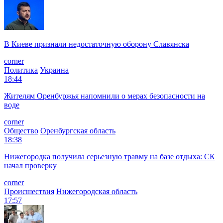
В Киеве признали недостаточную оборону Славянска
corner
Политика
Украина
18:44
Жителям Оренбуржья напомнили о мерах безопасности на
воде
corner
Общество
Оренбургская область
18:38
Нижегородка получила серьезную травму на базе отдыха: СК
начал проверку
corner
Происшествия
Нижегородская область
17:57