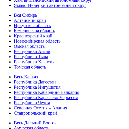
Ханты-Мансийский автономный округ
Ямало-Ненецкий автономный округ
Вся Сибирь
Алтайский край
Иркутская область
Кемеровская область
Красноярский край
Новосибирская область
Омская область
Республика Алтай
Республика Тыва
Республика Хакасия
Томская область
Весь Кавказ
Республика Дагестан
Республика Ингушетия
Республика Кабардино-Балкария
Республика Карачаево-Черкесия
Республика Чечня
Северная Осетия – Алания
Ставропольский край
Весь Дальний Восток
Амурская область