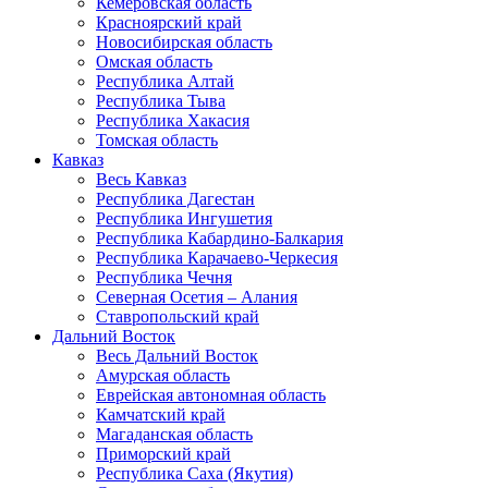
Кемеровская область
Красноярский край
Новосибирская область
Омская область
Республика Алтай
Республика Тыва
Республика Хакасия
Томская область
Кавказ
Весь Кавказ
Республика Дагестан
Республика Ингушетия
Республика Кабардино-Балкария
Республика Карачаево-Черкесия
Республика Чечня
Северная Осетия – Алания
Ставропольский край
Дальний Восток
Весь Дальний Восток
Амурская область
Еврейская автономная область
Камчатский край
Магаданская область
Приморский край
Республика Саха (Якутия)