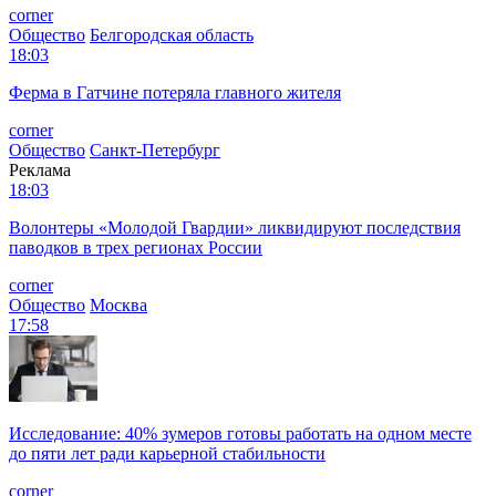
corner
Общество
Белгородская область
18:03
Ферма в Гатчине потеряла главного жителя
corner
Общество
Санкт-Петербург
Реклама
18:03
Волонтеры «Молодой Гвардии» ликвидируют последствия
паводков в трех регионах России
corner
Общество
Москва
17:58
Исследование: 40% зумеров готовы работать на одном месте
до пяти лет ради карьерной стабильности
corner