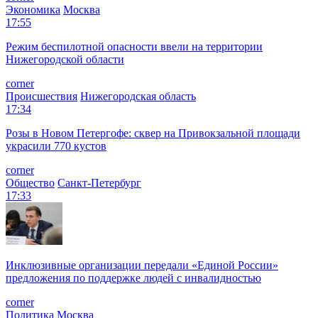
Экономика
Москва
17:55
Режим беспилотной опасности ввели на территории
Нижегородской области
corner
Происшествия
Нижегородская область
17:34
Розы в Новом Петергофе: сквер на Привокзальной площади
украсили 770 кустов
corner
Общество
Санкт-Петербург
17:33
Инклюзивные организации передали «Единой России»
предложения по поддержке людей с инвалидностью
corner
Политика
Москва