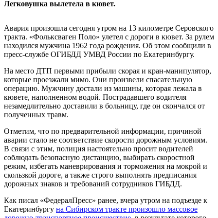
Легковушка вылетела в кювет.
Авария произошла сегодня утром на 13 километре Серовского
тракта. «Фольксваген Поло» улетел с дороги в кювет. За рулем
находился мужчина 1962 года рождения. Об этом
сообщили
в
пресс-службе ОГИБДД УМВД России по Екатеринбургу.
На место ДТП первыми прибыли скорая и кран-манипулятор,
которые проезжали мимо. Они произвели спасательную
операцию. Мужчину достали из машины, которая лежала в
кювете, наполненном водой. Пострадавшего водителя
незамедлительно доставили в больницу, где он скончался от
полученных травм.
Отметим, что по предварительной информации, причиной
аварии стало не соответствие скорости дорожным условиям.
В связи с этим, полиция настоятельно просит водителей
соблюдать безопасную дистанцию, выбирать скоростной
режим, избегать маневрирования и торможения на мокрой и
скользкой дороге, а также строго выполнять предписания
дорожных знаков и требований сотрудников ГИБДД.
Как писал «ФедералПресс» ранее, вчера утром на подъезде к
Екатеринбургу
на Сибирском тракте произошло массовое
дорожно-транспортное происшествие
, в результате которого