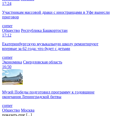
17:24
Участникам массовой драки с иностранцами в Уфе вынесли
приговор
corner
Общество
Республика Башкортостан
17:12
Екатеринбургскую музыкальную школу ремонтируют
впервые за 62 года: что будет с детьми
corner
Экономика
Свердловская область
16:50
Музей Победы подготовил программу к годовщине
окончания Ленинградской битвы
corner
Общество
Москва
показать еще [...]