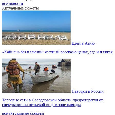
все новости
Актуальные сюжеты
Едем в Азию
«Хайнань без иллюзий: честный рассказ о ценах, еде и пляжах
Паводки в России
Торговые сети в Свердловской области предостерегли от
спекуляции на питьевой воде в зоне паводка
все актуальные сюжеты