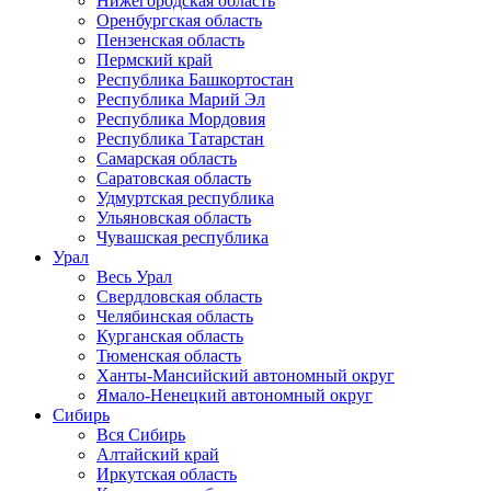
Нижегородская область
Оренбургская область
Пензенская область
Пермский край
Республика Башкортостан
Республика Марий Эл
Республика Мордовия
Республика Татарстан
Самарская область
Саратовская область
Удмуртская республика
Ульяновская область
Чувашская республика
Урал
Весь Урал
Свердловская область
Челябинская область
Курганская область
Тюменская область
Ханты-Мансийский автономный округ
Ямало-Ненецкий автономный округ
Сибирь
Вся Сибирь
Алтайский край
Иркутская область