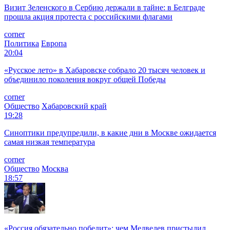
Визит Зеленского в Сербию держали в тайне: в Белграде
прошла акция протеста с российскими флагами
corner
Политика
Европа
20:04
«Русское лето» в Хабаровске собрало 20 тысяч человек и
объединило поколения вокруг общей Победы
corner
Общество
Хабаровский край
19:28
Синоптики предупредили, в какие дни в Москве ожидается
самая низкая температура
corner
Общество
Москва
18:57
«Россия обязательно победит»: чем Медведев пристыдил