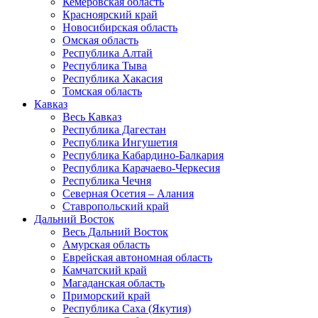
Кемеровская область
Красноярский край
Новосибирская область
Омская область
Республика Алтай
Республика Тыва
Республика Хакасия
Томская область
Кавказ
Весь Кавказ
Республика Дагестан
Республика Ингушетия
Республика Кабардино-Балкария
Республика Карачаево-Черкесия
Республика Чечня
Северная Осетия – Алания
Ставропольский край
Дальний Восток
Весь Дальний Восток
Амурская область
Еврейская автономная область
Камчатский край
Магаданская область
Приморский край
Республика Саха (Якутия)