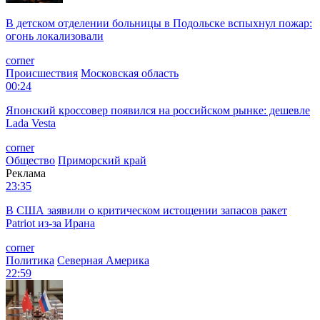
В детском отделении больницы в Подольске вспыхнул пожар:
огонь локализовали
corner
Происшествия
Московская область
00:24
Японский кроссовер появился на российском рынке: дешевле
Lada Vesta
corner
Общество
Приморский край
Реклама
23:35
В США заявили о критическом истощении запасов ракет
Patriot из-за Ирана
corner
Политика
Северная Америка
22:59