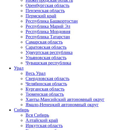
Нижегородская область
Оренбургская область
Пензенская область
Пермский край
Республика Башкортостан
Республика Марий Эл
Республика Мордовия
Республика Татарстан
Самарская область
Саратовская область
Удмуртская республика
Ульяновская область
Чувашская республика
Урал
Весь Урал
Свердловская область
Челябинская область
Курганская область
Тюменская область
Ханты-Мансийский автономный округ
Ямало-Ненецкий автономный округ
Сибирь
Вся Сибирь
Алтайский край
Иркутская область