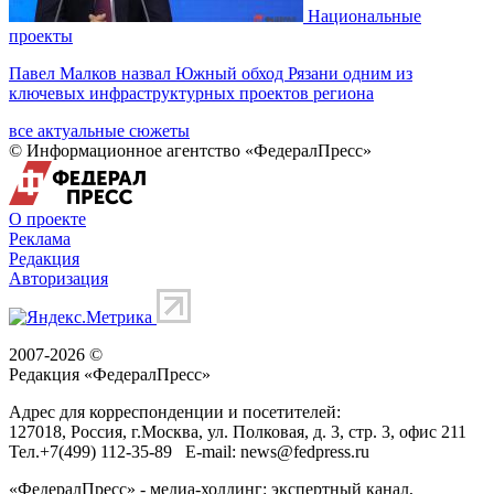
Национальные
проекты
Павел Малков назвал Южный обход Рязани одним из
ключевых инфраструктурных проектов региона
все актуальные сюжеты
© Информационное агентство «ФедералПресс»
О проекте
Реклама
Редакция
Авторизация
2007-2026 ©
Редакция «
ФедералПресс
»
Адрес для корреспонденции и посетителей:
127018
, Россия, г.
Москва
,
ул. Полковая, д. 3, стр. 3
, офис 211
Тел.
+7(499) 112-35-89
E-mail:
news@fedpress.ru
«ФедералПресс» - медиа-холдинг: экспертный канал,