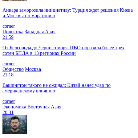
Анкара заморозила инициативу: Турция ждет решения Киева
и Москвы по мораторию
corner
Политика
Западная Азия
21:59
От Белгорода до Черного моря: ПВО поразила более трех
сотен БПЛА в 13 регионах России
corner
Общество
Москва
21:18
Вашингтон такого не ожидал: Китай нанес удар по
американскому влиянию
corner
Экономика
Восточная Азия
20:31