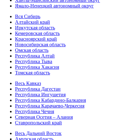
Ханты-Мансийский автономный округ
Ямало-Ненецкий автономный округ
Вся Сибирь
Алтайский край
Иркутская область
Кемеровская область
Красноярский край
Новосибирская область
Омская область
Республика Алтай
Республика Тыва
Республика Хакасия
Томская область
Весь Кавказ
Республика Дагестан
Республика Ингушетия
Республика Кабардино-Балкария
Республика Карачаево-Черкесия
Республика Чечня
Северная Осетия – Алания
Ставропольский край
Весь Дальний Восток
Амурская область