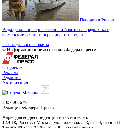
Паводки в России
Вода до крыш, черные стены и болото на грядках: как
тюменские дачники переживают паводок
все актуальные сюжеты
© Информационное агентство «ФедералПресс»
О проекте
Реклама
Редакция
Авторизация
2007-2026 ©
Редакция «
ФедералПресс
»
Адрес для корреспонденции и посетителей:
127018
, Россия, г.
Москва
,
ул. Полковая, д. 3, стр. 3
, офис 211
Тел.
+7(499) 112-35-89
E-mail:
news@fedpress.ru