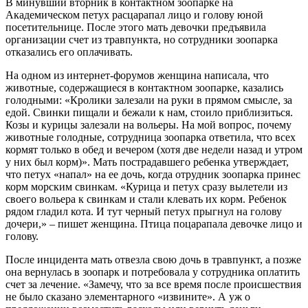
В минувший вторник в контактном зоопарке на
Академическом петух расцарапал лицо и голову юной
посетительнице. После этого мать девочки предъявила
организации счет из травпункта, но сотрудники зоопарка
отказались его оплачивать.
На одном из интернет-форумов женщина написала, что
животные, содержащиеся в контактном зоопарке, казались
голодными: «Кролики залезали на руки в прямом смысле, за
едой. Свинки пищали и бежали к нам, стоило приблизиться.
Козы и курицы залезали на вольеры. На мой вопрос, почему
животные голодные, сотрудница зоопарка ответила, что всех
кормят только в обед и вечером (хотя две недели назад и утром
у них был корм)». Мать пострадавшего ребенка утверждает,
что петух «напал» на ее дочь, когда отрудник зоопарка принес
корм морским свинкам. «Курица и петух сразу вылетели из
своего вольера к свинкам и стали клевать их корм. Ребенок
рядом гладил кота. И тут черный петух прыгнул на голову
дочери,» – пишет женщина. Птица поцарапала девочке лицо и
голову.
После инцидента мать отвезла свою дочь в травпункт, а позже
она вернулась в зоопарк и потребовала у сотрудника оплатить
счет за лечение. «Замечу, что за все время после происшествия
не было сказано элементарного «извините». А уж о