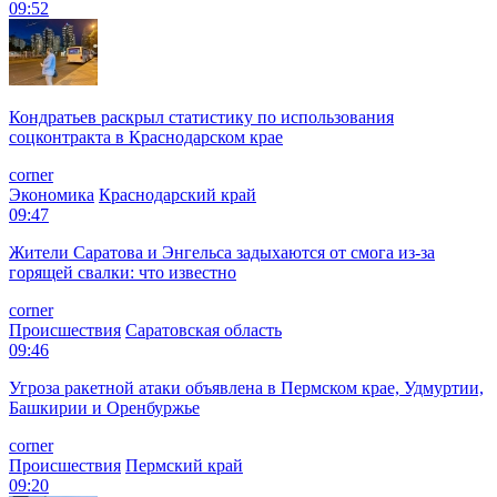
09:52
Кондратьев раскрыл статистику по использования
соцконтракта в Краснодарском крае
corner
Экономика
Краснодарский край
09:47
Жители Саратова и Энгельса задыхаются от смога из-за
горящей свалки: что известно
corner
Происшествия
Саратовская область
09:46
Угроза ракетной атаки объявлена в Пермском крае, Удмуртии,
Башкирии и Оренбуржье
corner
Происшествия
Пермский край
09:20