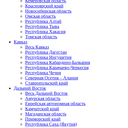
Кемеровская область
Красноярский край
Новосибирская область
Омская область
Республика Алтай
Республика Тыва
Республика Хакасия
Томская область
Кавказ
Весь Кавказ
Республика Дагестан
Республика Ингушетия
Республика Кабардино-Балкария
Республика Карачаево-Черкесия
Республика Чечня
Северная Осетия – Алания
Ставропольский край
Дальний Восток
Весь Дальний Восток
Амурская область
Еврейская автономная область
Камчатский край
Магаданская область
Приморский край
Республика Саха (Якутия)