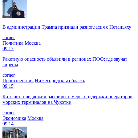
В администрации Трампа признали разногласия с Нетаньяху
corner
Политика
Москва
09:17
Ракетную опасность объявили в регионах ПФО: где звучат
сирены
corner
Происшествия
Нижегородская область
09:15
Катырин предложил расширить меры поддержки операторов
морских терминалов на Чукотке
corner
Экономика
Москва
09:14