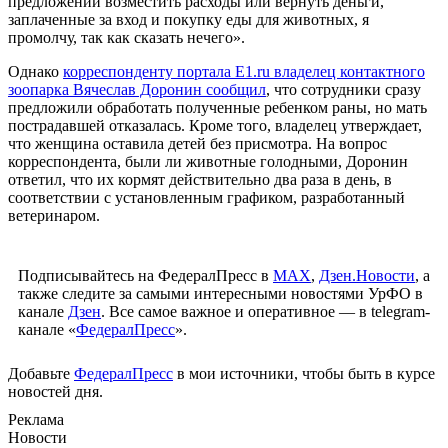
предложении возместить расходы или вернуть деньги,
заплаченные за вход и покупку еды для животных, я
промолчу, так как сказать нечего».
Однако
корреспонденту портала E1.ru владелец контактного
зоопарка Вячеслав Доронин сообщил
, что сотрудники сразу
предложили обработать полученные ребенком раны, но мать
пострадавшей отказалась. Кроме того, владелец утверждает,
что женщина оставила детей без присмотра. На вопрос
корреспондента, были ли животные голодными, Доронин
ответил, что их кормят действительно два раза в день, в
соответствии с установленным графиком, разработанный
ветеринаром.
Подписывайтесь на ФедералПресс в
МАХ
,
Дзен.Новости
, а
также следите за самыми интересными новостями УрФО в
канале
Дзен
. Все самое важное и оперативное — в telegram-
канале «
ФедералПресс
».
Добавьте
ФедералПресс
в мои источники, чтобы быть в курсе
новостей дня.
Реклама
Новости