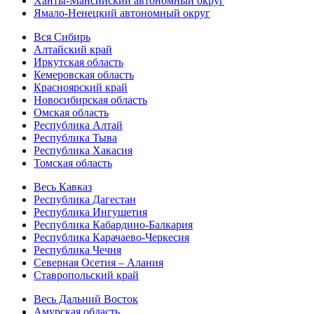
Ханты-Мансийский автономный округ
Ямало-Ненецкий автономный округ
Вся Сибирь
Алтайский край
Иркутская область
Кемеровская область
Красноярский край
Новосибирская область
Омская область
Республика Алтай
Республика Тыва
Республика Хакасия
Томская область
Весь Кавказ
Республика Дагестан
Республика Ингушетия
Республика Кабардино-Балкария
Республика Карачаево-Черкесия
Республика Чечня
Северная Осетия – Алания
Ставропольский край
Весь Дальний Восток
Амурская область