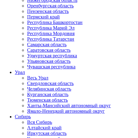
Нижегородская область
Оренбургская область
Пензенская область
Пермский край
Республика Башкортостан
Республика Марий Эл
Республика Мордовия
Республика Татарстан
Самарская область
Саратовская область
Удмуртская республика
Ульяновская область
Чувашская республика
Урал
Весь Урал
Свердловская область
Челябинская область
Курганская область
Тюменская область
Ханты-Мансийский автономный округ
Ямало-Ненецкий автономный округ
Сибирь
Вся Сибирь
Алтайский край
Иркутская область