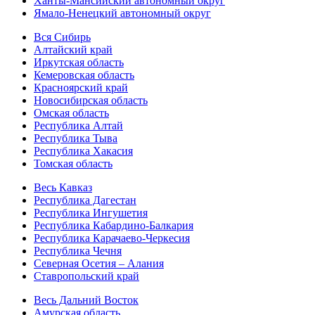
Ханты-Мансийский автономный округ
Ямало-Ненецкий автономный округ
Вся Сибирь
Алтайский край
Иркутская область
Кемеровская область
Красноярский край
Новосибирская область
Омская область
Республика Алтай
Республика Тыва
Республика Хакасия
Томская область
Весь Кавказ
Республика Дагестан
Республика Ингушетия
Республика Кабардино-Балкария
Республика Карачаево-Черкесия
Республика Чечня
Северная Осетия – Алания
Ставропольский край
Весь Дальний Восток
Амурская область