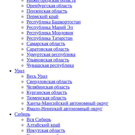
Нижегородская область
Оренбургская область
Пензенская область
Пермский край
Республика Башкортостан
Республика Марий Эл
Республика Мордовия
Республика Татарстан
Самарская область
Саратовская область
Удмуртская республика
Ульяновская область
Чувашская республика
Урал
Весь Урал
Свердловская область
Челябинская область
Курганская область
Тюменская область
Ханты-Мансийский автономный округ
Ямало-Ненецкий автономный округ
Сибирь
Вся Сибирь
Алтайский край
Иркутская область