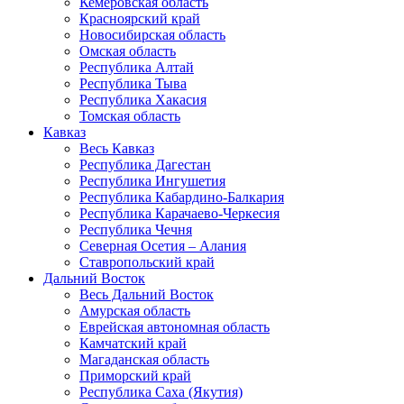
Кемеровская область
Красноярский край
Новосибирская область
Омская область
Республика Алтай
Республика Тыва
Республика Хакасия
Томская область
Кавказ
Весь Кавказ
Республика Дагестан
Республика Ингушетия
Республика Кабардино-Балкария
Республика Карачаево-Черкесия
Республика Чечня
Северная Осетия – Алания
Ставропольский край
Дальний Восток
Весь Дальний Восток
Амурская область
Еврейская автономная область
Камчатский край
Магаданская область
Приморский край
Республика Саха (Якутия)