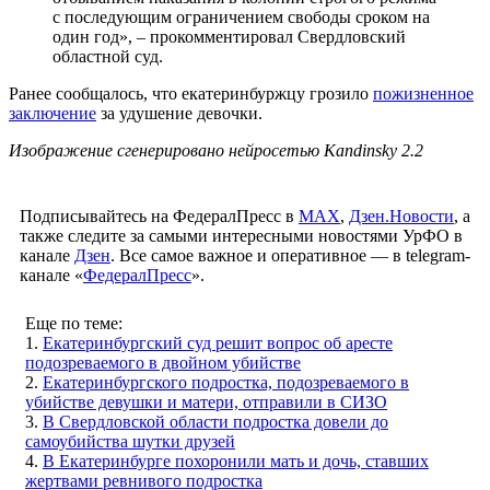
с последующим ограничением свободы сроком на
один год», – прокомментировал Свердловский
областной суд.
Ранее сообщалось, что екатеринбуржцу грозило
пожизненное
заключение
за удушение девочки.
Изображение сгенерировано нейросетью Kandinsky 2.2
Подписывайтесь на ФедералПресс в
МАХ
,
Дзен.Новости
, а
также следите за самыми интересными новостями УрФО в
канале
Дзен
. Все самое важное и оперативное — в telegram-
канале «
ФедералПресс
».
Еще по теме:
1.
Екатеринбургский суд решит вопрос об аресте
подозреваемого в двойном убийстве
2.
Екатеринбургского подростка, подозреваемого в
убийстве девушки и матери, отправили в СИЗО
3.
В Свердловской области подростка довели до
самоубийства шутки друзей
4.
В Екатеринбурге похоронили мать и дочь, ставших
жертвами ревнивого подростка