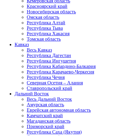
Кемеровская область
Красноярский край
Новосибирская область
Омская область
Республика Алтай
Республика Тыва
Республика Хакасия
Томская область
Кавказ
Весь Кавказ
Республика Дагестан
Республика Ингушетия
Республика Кабардино-Балкария
Республика Карачаево-Черкесия
Республика Чечня
Северная Осетия – Алания
Ставропольский край
Дальний Восток
Весь Дальний Восток
Амурская область
Еврейская автономная область
Камчатский край
Магаданская область
Приморский край
Республика Саха (Якутия)