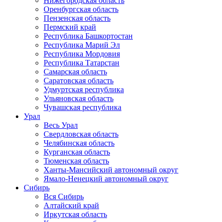
Нижегородская область
Оренбургская область
Пензенская область
Пермский край
Республика Башкортостан
Республика Марий Эл
Республика Мордовия
Республика Татарстан
Самарская область
Саратовская область
Удмуртская республика
Ульяновская область
Чувашская республика
Урал
Весь Урал
Свердловская область
Челябинская область
Курганская область
Тюменская область
Ханты-Мансийский автономный округ
Ямало-Ненецкий автономный округ
Сибирь
Вся Сибирь
Алтайский край
Иркутская область