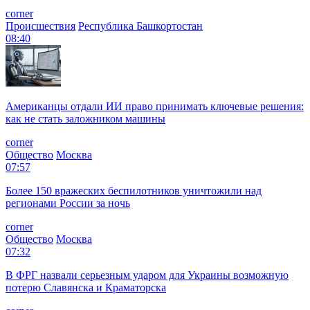
corner
Происшествия
Республика Башкортостан
08:40
Американцы отдали ИИ право принимать ключевые решения:
как не стать заложником машины
corner
Общество
Москва
07:57
Более 150 вражеских беспилотников уничтожили над
регионами России за ночь
corner
Общество
Москва
07:32
В ФРГ назвали серьезным ударом для Украины возможную
потерю Славянска и Краматорска