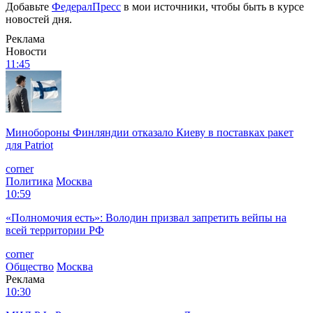
Добавьте
ФедералПресс
в мои источники, чтобы быть в курсе
новостей дня.
Реклама
Новости
11:45
Минобороны Финляндии отказало Киеву в поставках ракет
для Patriot
corner
Политика
Москва
10:59
«Полномочия есть»: Володин призвал запретить вейпы на
всей территории РФ
corner
Общество
Москва
Реклама
10:30