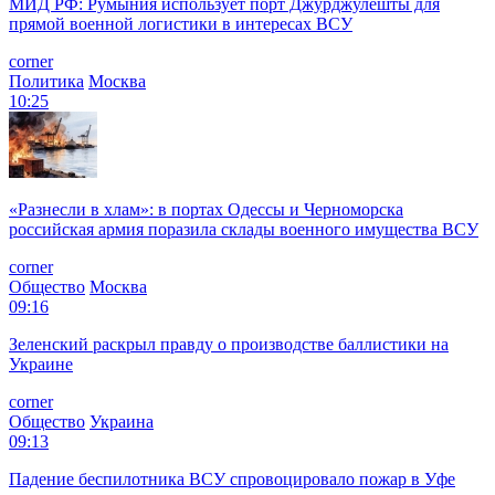
МИД РФ: Румыния использует порт Джурджулешты для
прямой военной логистики в интересах ВСУ
corner
Политика
Москва
10:25
«Разнесли в хлам»: в портах Одессы и Черноморска
российская армия поразила склады военного имущества ВСУ
corner
Общество
Москва
09:16
Зеленский раскрыл правду о производстве баллистики на
Украине
corner
Общество
Украина
09:13
Падение беспилотника ВСУ спровоцировало пожар в Уфе