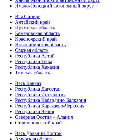
Ханты-Мансийский автономный округ
Ямало-Ненецкий автономный округ
Вся Сибирь
Алтайский край
Иркутская область
Кемеровская область
Красноярский край
Новосибирская область
Омская область
Республика Алтай
Республика Тыва
Республика Хакасия
Томская область
Весь Кавказ
Республика Дагестан
Республика Ингушетия
Республика Кабардино-Балкария
Республика Карачаево-Черкесия
Республика Чечня
Северная Осетия – Алания
Ставропольский край
Весь Дальний Восток
Амурская область