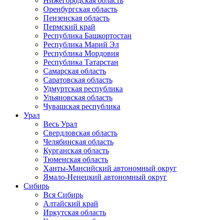
Нижегородская область
Оренбургская область
Пензенская область
Пермский край
Республика Башкортостан
Республика Марий Эл
Республика Мордовия
Республика Татарстан
Самарская область
Саратовская область
Удмуртская республика
Ульяновская область
Чувашская республика
Урал
Весь Урал
Свердловская область
Челябинская область
Курганская область
Тюменская область
Ханты-Мансийский автономный округ
Ямало-Ненецкий автономный округ
Сибирь
Вся Сибирь
Алтайский край
Иркутская область