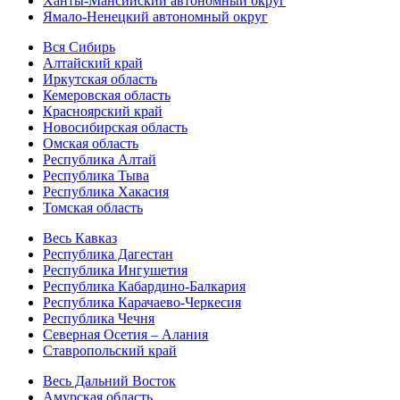
Ханты-Мансийский автономный округ
Ямало-Ненецкий автономный округ
Вся Сибирь
Алтайский край
Иркутская область
Кемеровская область
Красноярский край
Новосибирская область
Омская область
Республика Алтай
Республика Тыва
Республика Хакасия
Томская область
Весь Кавказ
Республика Дагестан
Республика Ингушетия
Республика Кабардино-Балкария
Республика Карачаево-Черкесия
Республика Чечня
Северная Осетия – Алания
Ставропольский край
Весь Дальний Восток
Амурская область