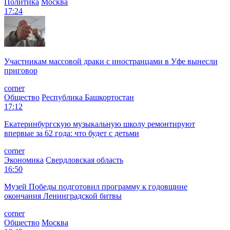
Политика
Москва
17:24
Участникам массовой драки с иностранцами в Уфе вынесли
приговор
corner
Общество
Республика Башкортостан
17:12
Екатеринбургскую музыкальную школу ремонтируют
впервые за 62 года: что будет с детьми
corner
Экономика
Свердловская область
16:50
Музей Победы подготовил программу к годовщине
окончания Ленинградской битвы
corner
Общество
Москва