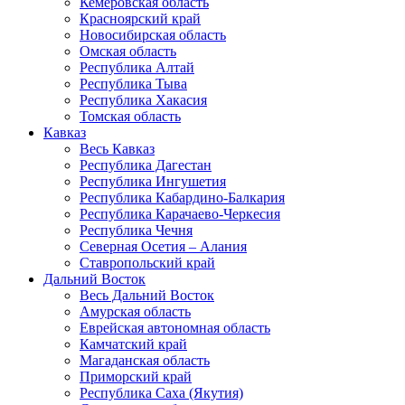
Кемеровская область
Красноярский край
Новосибирская область
Омская область
Республика Алтай
Республика Тыва
Республика Хакасия
Томская область
Кавказ
Весь Кавказ
Республика Дагестан
Республика Ингушетия
Республика Кабардино-Балкария
Республика Карачаево-Черкесия
Республика Чечня
Северная Осетия – Алания
Ставропольский край
Дальний Восток
Весь Дальний Восток
Амурская область
Еврейская автономная область
Камчатский край
Магаданская область
Приморский край
Республика Саха (Якутия)