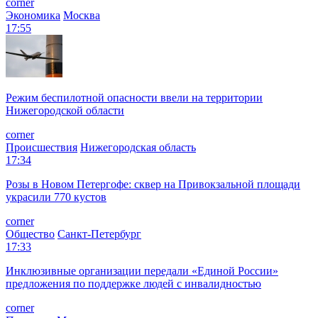
corner
Экономика
Москва
17:55
Режим беспилотной опасности ввели на территории
Нижегородской области
corner
Происшествия
Нижегородская область
17:34
Розы в Новом Петергофе: сквер на Привокзальной площади
украсили 770 кустов
corner
Общество
Санкт-Петербург
17:33
Инклюзивные организации передали «Единой России»
предложения по поддержке людей с инвалидностью
corner