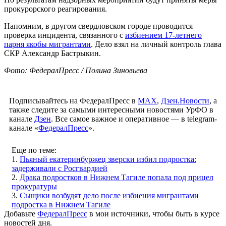
прокурорского реагирования.
Напомним, в другом свердловском городе проводится
проверка инцидента, связанного с
избиением 17-летнего
парня якобы мигрантами
. Дело взял на личный контроль глава
СКР Александр Бастрыкин.
Фото: ФедералПресс / Полина Зиновьева
Подписывайтесь на ФедералПресс в
МАХ
,
Дзен.Новости
, а
также следите за самыми интересными новостями УрФО в
канале
Дзен
. Все самое важное и оперативное — в telegram-
канале «
ФедералПресс
».
Еще по теме:
1.
Пьяный екатеринбуржец зверски избил подростка:
задерживали с Росгвардией
2.
Драка подростков в Нижнем Тагиле попала под прицел
прокуратуры
3.
Сыщики возбудят дело после избиения мигрантами
подростка в Нижнем Тагиле
Добавьте
ФедералПресс
в мои источники, чтобы быть в курсе
новостей дня.