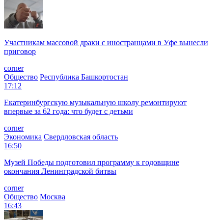
Участникам массовой драки с иностранцами в Уфе вынесли
приговор
corner
Общество
Республика Башкортостан
17:12
Екатеринбургскую музыкальную школу ремонтируют
впервые за 62 года: что будет с детьми
corner
Экономика
Свердловская область
16:50
Музей Победы подготовил программу к годовщине
окончания Ленинградской битвы
corner
Общество
Москва
16:43