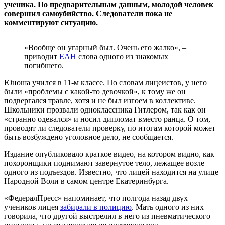
ученика. По предварительным данным, молодой человек
совершил самоубийство. Следователи пока не
комментируют ситуацию.
«Вообще он угарный был. Очень его жалко», –
приводит
ЕАН
слова одного из знакомых
погибшего.
Юноша учился в 11-м классе. По словам лицеистов, у него
были «проблемы с какой-то девочкой», к тому же он
подвергался травле, хотя и не был изгоем в коллективе.
Школьники прозвали одноклассника Гитлером, так как он
«странно одевался» и носил дипломат вместо ранца. О том,
проводят ли следователи проверку, по итогам которой может
быть возбуждено уголовное дело, не сообщается.
Издание опубликовало краткое видео, на котором видно, как
похоронщики поднимают завернутое тело, лежащее возле
одного из подъездов. Известно, что лицей находится на улице
Народной Воли в самом центре Екатеринбурга.
«ФедералПресс» напоминает, что полгода назад двух
учеников лицея
забирали в полицию
. Мать одного из них
говорила, что другой выстрелил в него из пневматического