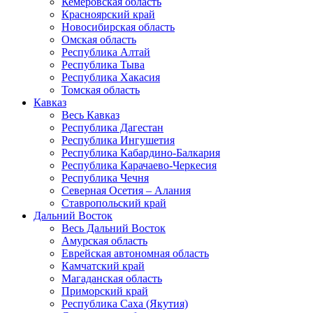
Кемеровская область
Красноярский край
Новосибирская область
Омская область
Республика Алтай
Республика Тыва
Республика Хакасия
Томская область
Кавказ
Весь Кавказ
Республика Дагестан
Республика Ингушетия
Республика Кабардино-Балкария
Республика Карачаево-Черкесия
Республика Чечня
Северная Осетия – Алания
Ставропольский край
Дальний Восток
Весь Дальний Восток
Амурская область
Еврейская автономная область
Камчатский край
Магаданская область
Приморский край
Республика Саха (Якутия)