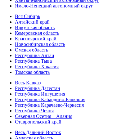
Ханты-Мансийский автономный округ
Ямало-Ненецкий автономный округ
Вся Сибирь
Алтайский край
Иркутская область
Кемеровская область
Красноярский край
Новосибирская область
Омская область
Республика Алтай
Республика Тыва
Республика Хакасия
Томская область
Весь Кавказ
Республика Дагестан
Республика Ингушетия
Республика Кабардино-Балкария
Республика Карачаево-Черкесия
Республика Чечня
Северная Осетия – Алания
Ставропольский край
Весь Дальний Восток
Амурская область