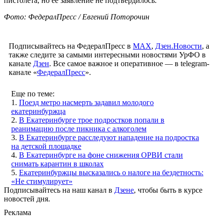
пистолета, но ее заявление не подтвердилось.
Фото: ФедералПресс / Евгений Поторочин
Подписывайтесь на ФедералПресс в
МАХ
,
Дзен.Новости
, а
также следите за самыми интересными новостями УрФО в
канале
Дзен
. Все самое важное и оперативное — в telegram-
канале «
ФедералПресс
».
Еще по теме:
1.
Поезд метро насмерть задавил молодого
екатеринбуржца
2.
В Екатеринбурге трое подростков попали в
реанимацию после пикника с алкоголем
3.
В Екатеринбурге расследуют нападение на подростка
на детской площадке
4.
В Екатеринбурге на фоне снижения ОРВИ стали
снимать карантин в школах
5.
Екатеринбуржцы высказались о налоге на бездетность:
«Не стимулирует»
Подписывайтесь на наш канал в
Дзене
, чтобы быть в курсе
новостей дня.
Реклама