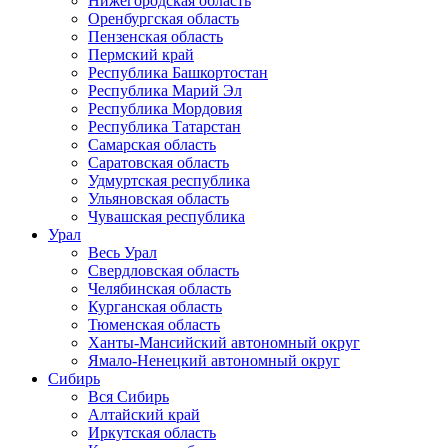
Нижегородская область
Оренбургская область
Пензенская область
Пермский край
Республика Башкортостан
Республика Марий Эл
Республика Мордовия
Республика Татарстан
Самарская область
Саратовская область
Удмуртская республика
Ульяновская область
Чувашская республика
Урал
Весь Урал
Свердловская область
Челябинская область
Курганская область
Тюменская область
Ханты-Мансийский автономный округ
Ямало-Ненецкий автономный округ
Сибирь
Вся Сибирь
Алтайский край
Иркутская область