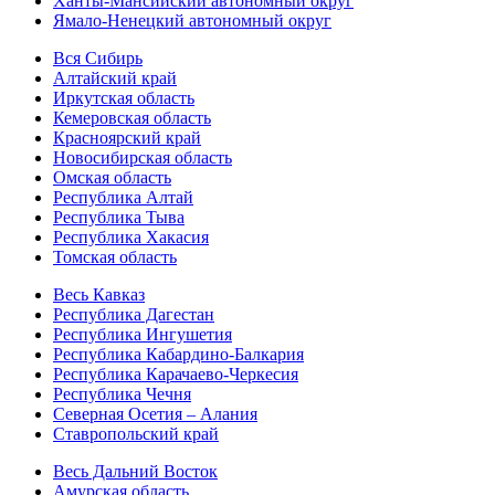
Ханты-Мансийский автономный округ
Ямало-Ненецкий автономный округ
Вся Сибирь
Алтайский край
Иркутская область
Кемеровская область
Красноярский край
Новосибирская область
Омская область
Республика Алтай
Республика Тыва
Республика Хакасия
Томская область
Весь Кавказ
Республика Дагестан
Республика Ингушетия
Республика Кабардино-Балкария
Республика Карачаево-Черкесия
Республика Чечня
Северная Осетия – Алания
Ставропольский край
Весь Дальний Восток
Амурская область