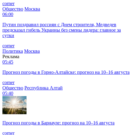
corner
Общество
Москва
06:00
Путин поздравил россиян с Днем строителя, Медведев
предсказал гибель Украины без смены лидера: главное за
сутки
corner
Политика
Москва
Реклама
05:45
Прогноз погоды в Горно-Алтайске: прогноз на 10–16 августа
corner
Общество
Республика Алтай
05:40
Прогноз погоды в Барнауле: прогноз на 10–16 августа
corner