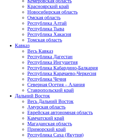
Кемеровская область
Красноярский край
Новосибирская область
Омская область
Республика Алтай
Республика Тыва
Республика Хакасия
Томская область
Кавказ
Весь Кавказ
Республика Дагестан
Республика Ингушетия
Республика Кабардино-Балкария
Республика Карачаево-Черкесия
Республика Чечня
Северная Осетия – Алания
Ставропольский край
Дальний Восток
Весь Дальний Восток
Амурская область
Еврейская автономная область
Камчатский край
Магаданская область
Приморский край
Республика Саха (Якутия)