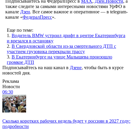
Подписывайтесь на ФедералПресс в
МАХ
,
Дзен.Новости
, а
также следите за самыми интересными новостями УрФО в
канале
Дзен
. Все самое важное и оперативное — в telegram-
канале «
ФедералПресс
».
Еще по теме:
1.
Водитель BMW устроил дрифт в центре Екатеринбурга
и врезался в остановку
2.
В Свердловской области из-за смертельного ДТП с
участием грузовика перекрыли трассу
3.
В Екатеринбурге на улице Малышева произошло
громкое ДТП
Подписывайтесь на наш канал в
Дзене
, чтобы быть в курсе
новостей дня.
Реклама
Новости
06:30
Сколько коротких рабочих недель будет у россиян в 2027 году:
подробности