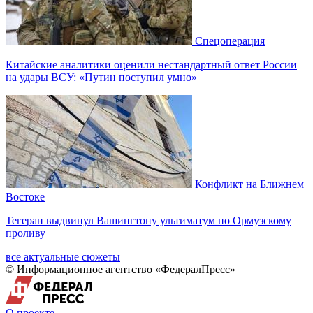
Спецоперация
Китайские аналитики оценили нестандартный ответ России
на удары ВСУ: «Путин поступил умно»
Конфликт на Ближнем
Востоке
Тегеран выдвинул Вашингтону ультиматум по Ормузскому
проливу
все актуальные сюжеты
© Информационное агентство «ФедералПресс»
О проекте