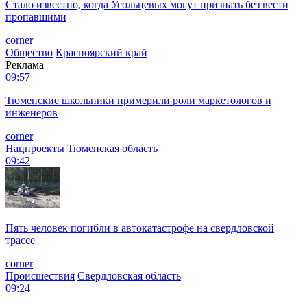
Стало известно, когда Усольцевых могут признать без вести
пропавшими
corner
Общество
Красноярский край
Реклама
09:57
Тюменские школьники примерили роли маркетологов и
инженеров
corner
Нацпроекты
Тюменская область
09:42
Пять человек погибли в автокатастрофе на свердловской
трассе
corner
Происшествия
Свердловская область
09:24