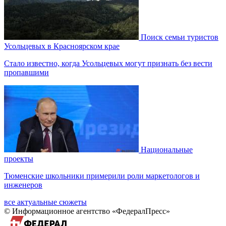
Поиск семьи туристов
Усольцевых в Красноярском крае
Стало известно, когда Усольцевых могут признать без вести
пропавшими
Национальные
проекты
Тюменские школьники примерили роли маркетологов и
инженеров
все актуальные сюжеты
© Информационное агентство «ФедералПресс»