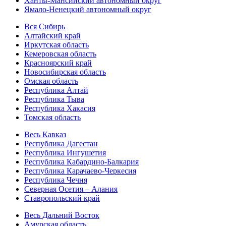
Ханты-Мансийский автономный округ
Ямало-Ненецкий автономный округ
Вся Сибирь
Алтайский край
Иркутская область
Кемеровская область
Красноярский край
Новосибирская область
Омская область
Республика Алтай
Республика Тыва
Республика Хакасия
Томская область
Весь Кавказ
Республика Дагестан
Республика Ингушетия
Республика Кабардино-Балкария
Республика Карачаево-Черкесия
Республика Чечня
Северная Осетия – Алания
Ставропольский край
Весь Дальний Восток
Амурская область