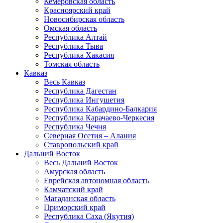
Кемеровская область
Красноярский край
Новосибирская область
Омская область
Республика Алтай
Республика Тыва
Республика Хакасия
Томская область
Кавказ
Весь Кавказ
Республика Дагестан
Республика Ингушетия
Республика Кабардино-Балкария
Республика Карачаево-Черкесия
Республика Чечня
Северная Осетия – Алания
Ставропольский край
Дальний Восток
Весь Дальний Восток
Амурская область
Еврейская автономная область
Камчатский край
Магаданская область
Приморский край
Республика Саха (Якутия)