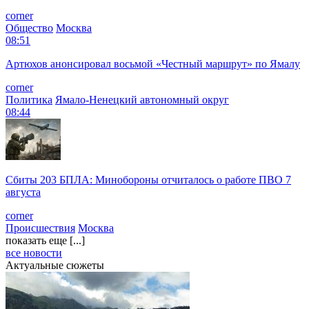
corner
Общество
Москва
08:51
Артюхов анонсировал восьмой «Честный маршрут» по Ямалу
corner
Политика
Ямало-Ненецкий автономный округ
08:44
Сбиты 203 БПЛА: Минобороны отчиталось о работе ПВО 7
августа
corner
Происшествия
Москва
показать еще [...]
все новости
Актуальные сюжеты