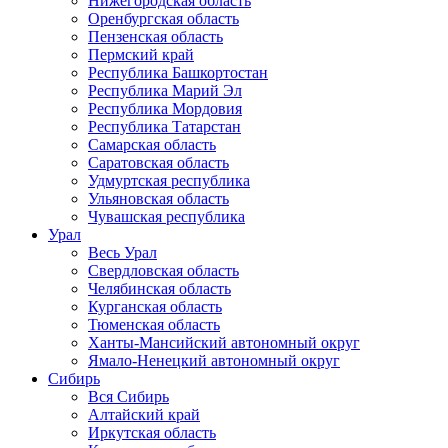
Нижегородская область
Оренбургская область
Пензенская область
Пермский край
Республика Башкортостан
Республика Марий Эл
Республика Мордовия
Республика Татарстан
Самарская область
Саратовская область
Удмуртская республика
Ульяновская область
Чувашская республика
Урал
Весь Урал
Свердловская область
Челябинская область
Курганская область
Тюменская область
Ханты-Мансийский автономный округ
Ямало-Ненецкий автономный округ
Сибирь
Вся Сибирь
Алтайский край
Иркутская область