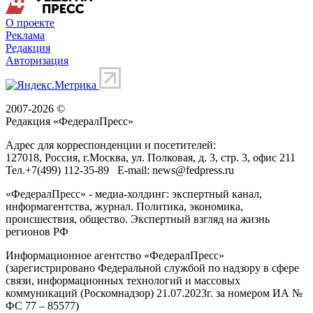
О проекте
Реклама
Редакция
Авторизация
2007-2026 ©
Редакция «
ФедералПресс
»
Адрес для корреспонденции и посетителей:
127018
, Россия, г.
Москва
,
ул. Полковая, д. 3, стр. 3
, офис 211
Тел.
+7(499) 112-35-89
E-mail:
news@fedpress.ru
«ФедералПресс» - медиа-холдинг: экспертный канал,
информагентства, журнал. Политика, экономика,
происшествия, общество. Экспертный взгляд на жизнь
регионов РФ
Информационное агентство «ФедералПресс»
(зарегистрировано Федеральной службой по надзору в сфере
связи, информационных технологий и массовых
коммуникаций (Роскомнадзор) 21.07.2023г. за номером ИА №
ФС 77 – 85577)