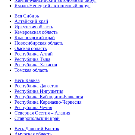
Ханты-Мансийский автономный округ
Ямало-Ненецкий автономный округ
Вся Сибирь
Алтайский край
Иркутская область
Кемеровская область
Красноярский край
Новосибирская область
Омская область
Республика Алтай
Республика Тыва
Республика Хакасия
Томская область
Весь Кавказ
Республика Дагестан
Республика Ингушетия
Республика Кабардино-Балкария
Республика Карачаево-Черкесия
Республика Чечня
Северная Осетия – Алания
Ставропольский край
Весь Дальний Восток
Амурская область