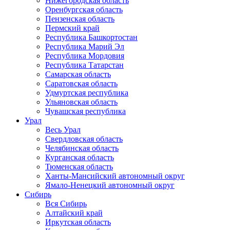
Нижегородская область
Оренбургская область
Пензенская область
Пермский край
Республика Башкортостан
Республика Марий Эл
Республика Мордовия
Республика Татарстан
Самарская область
Саратовская область
Удмуртская республика
Ульяновская область
Чувашская республика
Урал
Весь Урал
Свердловская область
Челябинская область
Курганская область
Тюменская область
Ханты-Мансийский автономный округ
Ямало-Ненецкий автономный округ
Сибирь
Вся Сибирь
Алтайский край
Иркутская область