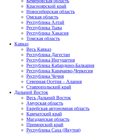
Кемеровская область
Красноярский край
Новосибирская область
Омская область
Республика Алтай
Республика Тыва
Республика Хакасия
Томская область
Кавказ
Весь Кавказ
Республика Дагестан
Республика Ингушетия
Республика Кабардино-Балкария
Республика Карачаево-Черкесия
Республика Чечня
Северная Осетия – Алания
Ставропольский край
Дальний Восток
Весь Дальний Восток
Амурская область
Еврейская автономная область
Камчатский край
Магаданская область
Приморский край
Республика Саха (Якутия)